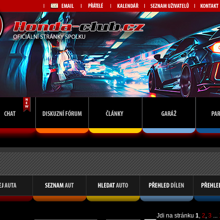
Jdi na stránku
1
,
2
,
3
...