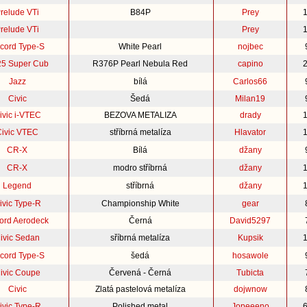
relude VTi
B84P
Prey
relude VTi
Prey
cord Type-S
White Pearl
nojbec
5 Super Cub
R376P Pearl Nebula Red
capino
Jazz
bílá
Carlos66
Civic
Šedá
Milan19
ivic i-VTEC
BEZOVA METALIZA
drady
Civic VTEC
stříbrná metalíza
Hlavator
CR-X
Bílá
džany
CR-X
modro stříbrná
džany
Legend
stříbrná
džany
ivic Type-R
Championship White
gear
ord Aerodeck
Černá
David5297
ivic Sedan
sříbrná metalíza
Kupsik
cord Type-S
šedá
hosawole
ivic Coupe
Červená - Černá
Tubicta
Civic
Zlatá pastelová metalíza
dojwnow
ivic Type-R
Polished metal
Jopeeeno