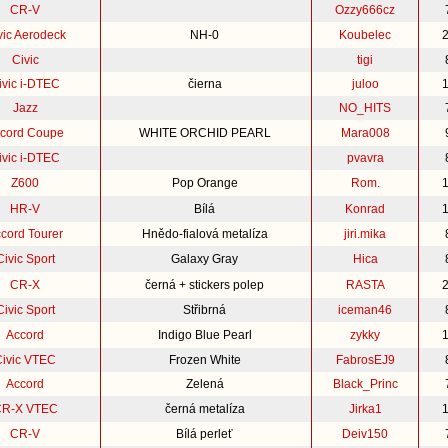
CR-V
Ozzy666cz
vic Aerodeck
NH-0
Koubelec
Civic
tigi
ivic i-DTEC
čierna
juloo
Jazz
NO_HITS
cord Coupe
WHITE ORCHID PEARL
Mara008
ivic i-DTEC
pvavra
Z600
Pop Orange
Rom.
HR-V
Bílá
Konrad
cord Tourer
Hnědo-fialová metalíza
jiri.mika
Civic Sport
Galaxy Gray
Hica
CR-X
černá + stickers polep
RASTA
Civic Sport
Střibrná
iceman46
Accord
Indigo Blue Pearl
zykky
Civic VTEC
Frozen White
FabrosEJ9
Accord
Zelená
Black_Princ
R-X VTEC
černá metalíza
Jirka1
CR-V
Bílá perleť
Deiv150