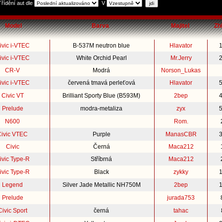
Třídění aut dle
V
Model
Barva
Majitel
Zh
ivic i-VTEC
B-537M neutron blue
Hlavator
ivic i-VTEC
White Orchid Pearl
Mr.Jerry
CR-V
Modrá
Norson_Lukas
ivic i-VTEC
červená tmavá perleťová
Hlavator
Civic VT
Brilliant Sporty Blue (B593M)
2bep
Prelude
modra-metaliza
zyx
N600
Rom.
Civic VTEC
Purple
ManasCBR
Civic
Černá
Maca212
ivic Type-R
Stříbrná
Maca212
ivic Type-R
Black
zykky
Legend
Silver Jade Metallic NH750M
2bep
Prelude
jurada753
Civic Sport
černá
tahac