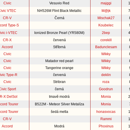
Civic
Vesuvio Red
majggi
Civic VTEC
NH526M Flint Black Metallic
M@jk
CR-V
Černá
Mischak27
cord Type-S
Koubelec
ivic i-VTEC
Ionized Bronze Pearl (YR580M)
2bep
CR-X
červená
corekill
Accord
Stříbrná
Badunclesam
Civic
Wikky
Civic
Matador red pearl
Wikky
Civic
Tangerine orange
Wikky
ivic Type-R
červená
deklin
Civic
Stribran
roza
Civic Sport
černá
Goodrun
R-X DelSol
tmavě modrá
Monia
cord Tourer
B522M - Meteor Silver Metalíza
Monia
cord Tourer
šedá metla
honasvocas
CR-V
Rammi
Accord
Modrá
Phoxinus