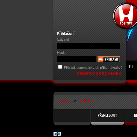
Přihlášení:
Uživatel
Heslo
[1]
Přihlásit automaticky při příští návštěvě
REGISTRACE DO KLUBU
Garáž
->
Prohlížet