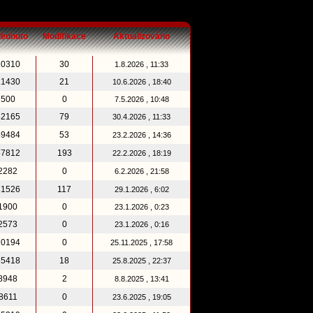
lédnuto
Modifikace
Aktualizováno
10310
30
1.8.2026 , 11:33
21430
21
10.6.2026 , 18:40
500
0
7.5.2026 , 10:48
52165
79
30.4.2026 , 11:33
49484
53
23.2.2026 , 14:36
57812
193
22.2.2026 , 18:19
2282
0
6.2.2026 , 21:58
31526
117
29.1.2026 , 6:02
1900
0
23.1.2026 , 0:23
2573
0
23.1.2026 , 0:16
10194
0
25.11.2025 , 17:58
15418
18
25.8.2025 , 22:37
8948
2
8.8.2025 , 13:41
8611
0
23.6.2025 , 19:05