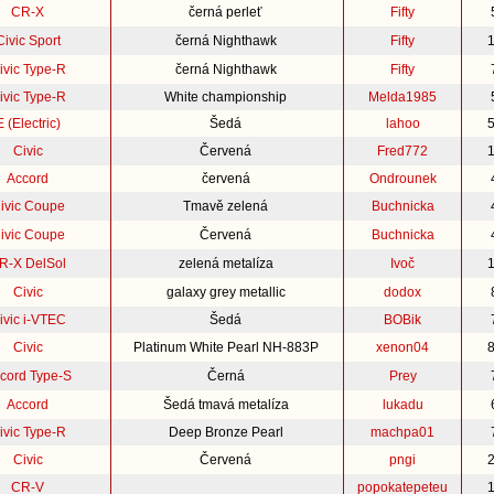
CR-X
černá perleť
Fifty
Civic Sport
černá Nighthawk
Fifty
ivic Type-R
černá Nighthawk
Fifty
ivic Type-R
White championship
Melda1985
E (Electric)
Šedá
lahoo
Civic
Červená
Fred772
Accord
červená
Ondrounek
ivic Coupe
Tmavě zelená
Buchnicka
ivic Coupe
Červená
Buchnicka
R-X DelSol
zelená metalíza
Ivoč
Civic
galaxy grey metallic
dodox
ivic i-VTEC
Šedá
BOBik
Civic
Platinum White Pearl NH-883P
xenon04
cord Type-S
Černá
Prey
Accord
Šedá tmavá metalíza
lukadu
ivic Type-R
Deep Bronze Pearl
machpa01
Civic
Červená
pngi
CR-V
popokatepeteu