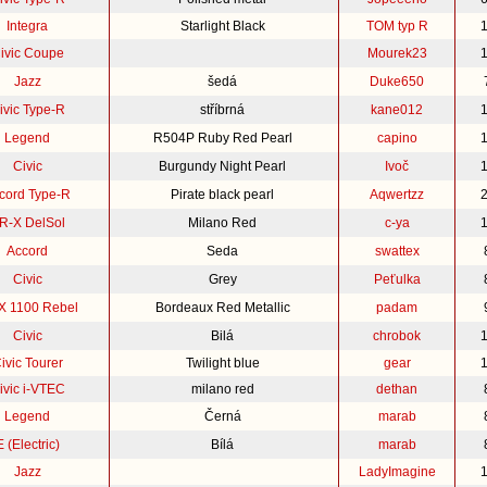
Integra
Starlight Black
TOM typ R
ivic Coupe
Mourek23
Jazz
šedá
Duke650
ivic Type-R
stříbrná
kane012
Legend
R504P Ruby Red Pearl
capino
Civic
Burgundy Night Pearl
Ivoč
cord Type-R
Pirate black pearl
Aqwertzz
R-X DelSol
Milano Red
c-ya
Accord
Seda
swattex
Civic
Grey
Peťulka
 1100 Rebel
Bordeaux Red Metallic
padam
Civic
Bilá
chrobok
ivic Tourer
Twilight blue
gear
ivic i-VTEC
milano red
dethan
Legend
Černá
marab
E (Electric)
Bílá
marab
Jazz
LadyImagine