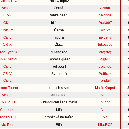
ivic i-DTEC
Yellow topaz
Jarek
Accord
černá
Aiwon
HR-V
white pearl
ge.or.ge
Civic
bílá perleť
Drak007
Civic Vti
Černá
Mr_xx
Civic
modra
javgeny
CR-X
Žlutá
lukezove
ivic Type-R
Milano red
Vl@st@
R-X DelSol
Cypress green
cigi47
Civic
red pearl
ge.or.ge
CR-V
Sv. modrá
Petřiček
Civic
renda4
cord Tourer
blueish silver
Matěj Krupař
Accord
aruba red
Minor
R-X VTEC
v budoucnu šedá metla
Minor
Concerto
bílá
Minor
ivic i-VTEC
oranžová metalíza
Ája
ivic Tourer
Bílá
LiboRCZ