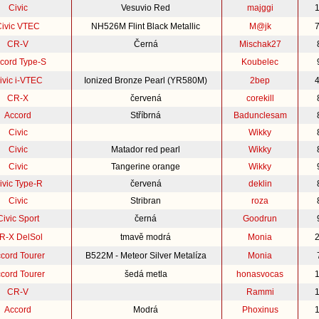
Civic
Vesuvio Red
majggi
Civic VTEC
NH526M Flint Black Metallic
M@jk
CR-V
Černá
Mischak27
cord Type-S
Koubelec
ivic i-VTEC
Ionized Bronze Pearl (YR580M)
2bep
CR-X
červená
corekill
Accord
Stříbrná
Badunclesam
Civic
Wikky
Civic
Matador red pearl
Wikky
Civic
Tangerine orange
Wikky
ivic Type-R
červená
deklin
Civic
Stribran
roza
Civic Sport
černá
Goodrun
R-X DelSol
tmavě modrá
Monia
cord Tourer
B522M - Meteor Silver Metalíza
Monia
cord Tourer
šedá metla
honasvocas
CR-V
Rammi
Accord
Modrá
Phoxinus