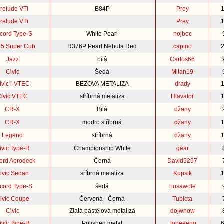
relude VTi
B84P
Prey
relude VTi
Prey
cord Type-S
White Pearl
nojbec
5 Super Cub
R376P Pearl Nebula Red
capino
Jazz
bílá
Carlos66
Civic
Šedá
Milan19
ivic i-VTEC
BEZOVA METALIZA
drady
Civic VTEC
stříbrná metalíza
Hlavator
CR-X
Bílá
džany
CR-X
modro stříbrná
džany
Legend
stříbrná
džany
ivic Type-R
Championship White
gear
ord Aerodeck
Černá
David5297
ivic Sedan
sříbrná metalíza
Kupsik
cord Type-S
šedá
hosawole
ivic Coupe
Červená - Černá
Tubicta
Civic
Zlatá pastelová metalíza
dojwnow
ivic Type-R
Polished metal
Jopeeeno