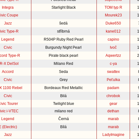
Integra
Starlight Black
TOM typ R
ivic Coupe
Mourek23
Jazz
šedá
Duke650
ivic Type-R
stříbrná
kane012
Legend
R504P Ruby Red Pearl
capino
Civic
Burgundy Night Pearl
Ivoč
cord Type-R
Pirate black pearl
Aqwertzz
R-X DelSol
Milano Red
c-ya
Accord
Seda
swattex
Civic
Grey
Peťulka
 1100 Rebel
Bordeaux Red Metallic
padam
Civic
Bilá
chrobok
ivic Tourer
Twilight blue
gear
ivic i-VTEC
milano red
dethan
Legend
Černá
marab
E (Electric)
Bílá
marab
Jazz
LadyImagine