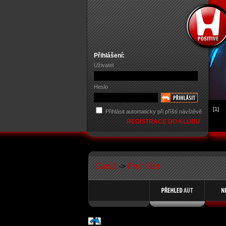
Přihlášení:
Uživatel
Heslo
[1]
Přihlásit automaticky při příští návštěvě
REGISTRACE DO KLUBU
Garáž
->
Prohlížet