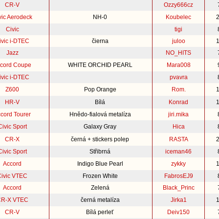
CR-V
Ozzy666cz
vic Aerodeck
NH-0
Koubelec
Civic
tigi
ivic i-DTEC
čierna
juloo
Jazz
NO_HITS
cord Coupe
WHITE ORCHID PEARL
Mara008
ivic i-DTEC
pvavra
Z600
Pop Orange
Rom.
HR-V
Bílá
Konrad
cord Tourer
Hnědo-fialová metalíza
jiri.mika
Civic Sport
Galaxy Gray
Hica
CR-X
černá + stickers polep
RASTA
Civic Sport
Střibrná
iceman46
Accord
Indigo Blue Pearl
zykky
Civic VTEC
Frozen White
FabrosEJ9
Accord
Zelená
Black_Princ
R-X VTEC
černá metalíza
Jirka1
CR-V
Bílá perleť
Deiv150