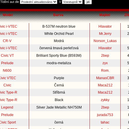
Třídění aut dle
V
Model
Barva
Majitel
Zh
ivic i-VTEC
B-537M neutron blue
Hlavator
ivic i-VTEC
White Orchid Pearl
Mr.Jerry
CR-V
Modrá
Norson_Lukas
ivic i-VTEC
červená tmavá perleťová
Hlavator
Civic VT
Brilliant Sporty Blue (B593M)
2bep
Prelude
modra-metaliza
zyx
N600
Rom.
Civic VTEC
Purple
ManasCBR
Civic
Černá
Maca212
ivic Type-R
Stříbrná
Maca212
ivic Type-R
Black
zykky
Legend
Silver Jade Metallic NH750M
2bep
Prelude
jurada753
Civic Sport
černá
tahac