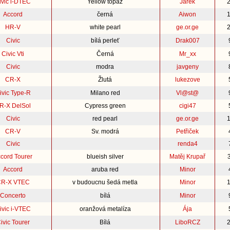
ivic i-DTEC
Yellow topaz
Jarek
Accord
černá
Aiwon
HR-V
white pearl
ge.or.ge
Civic
bílá perleť
Drak007
Civic Vti
Černá
Mr_xx
Civic
modra
javgeny
CR-X
Žlutá
lukezove
ivic Type-R
Milano red
Vl@st@
R-X DelSol
Cypress green
cigi47
Civic
red pearl
ge.or.ge
CR-V
Sv. modrá
Petřiček
Civic
renda4
cord Tourer
blueish silver
Matěj Krupař
Accord
aruba red
Minor
R-X VTEC
v budoucnu šedá metla
Minor
Concerto
bílá
Minor
ivic i-VTEC
oranžová metalíza
Ája
ivic Tourer
Bílá
LiboRCZ