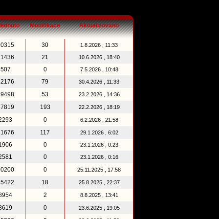
lédnuto
Modifikace
Aktualizováno
10315
30
1.8.2026 , 11:33
21436
21
10.6.2026 , 18:40
507
0
7.5.2026 , 10:48
52176
79
30.4.2026 , 11:33
49498
53
23.2.2026 , 14:36
57819
193
22.2.2026 , 18:19
2293
0
6.2.2026 , 21:58
31676
117
29.1.2026 , 6:02
1906
0
23.1.2026 , 0:23
2581
0
23.1.2026 , 0:16
10200
0
25.11.2025 , 17:58
15422
18
25.8.2025 , 22:37
8954
2
8.8.2025 , 13:41
8619
0
23.6.2025 , 19:05