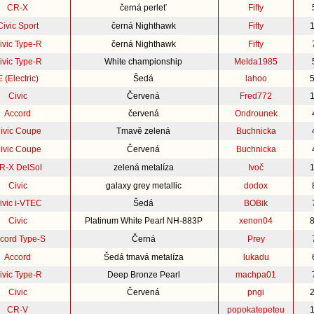
CR-X
černá perleť
Fifty
Civic Sport
černá Nighthawk
Fifty
ivic Type-R
černá Nighthawk
Fifty
ivic Type-R
White championship
Melda1985
E (Electric)
Šedá
lahoo
Civic
Červená
Fred772
Accord
červená
Ondrounek
ivic Coupe
Tmavě zelená
Buchnicka
ivic Coupe
Červená
Buchnicka
R-X DelSol
zelená metalíza
Ivoč
Civic
galaxy grey metallic
dodox
ivic i-VTEC
Šedá
BOBik
Civic
Platinum White Pearl NH-883P
xenon04
cord Type-S
Černá
Prey
Accord
Šedá tmavá metalíza
lukadu
ivic Type-R
Deep Bronze Pearl
machpa01
Civic
Červená
pngi
CR-V
popokatepeteu