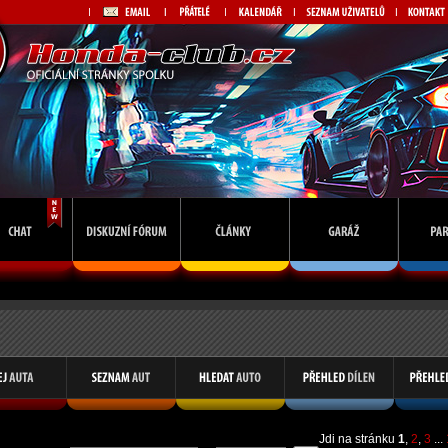
Jdi na stránku
1
,
2
,
3
...