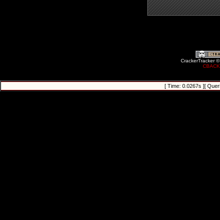
CrackerTracker ©
CBACK
[ Time: 0.0267s ][ Quer