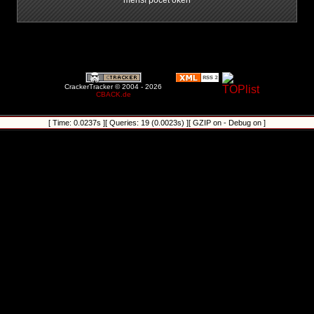
menší počet oken
CrackerTracker © 2004 - 2026
CBACK.de
[ Time: 0.0237s ][ Queries: 19 (0.0023s) ][ GZIP on - Debug on ]