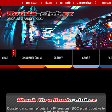
Dosaženo maximum připojení na IP (sessions), (600) prosím, používejte