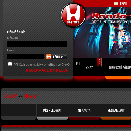
Přihlášení:
Uživatel
Heslo
[1]
Přihlásit automaticky při příští návštěvě
REGISTRACE DO KLUBU
Garáž
->
Hledat