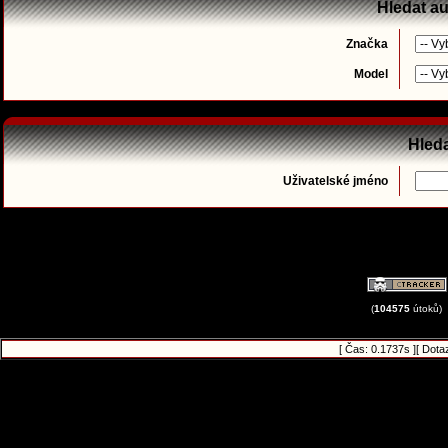
Hledat a
Značka
Model
Hleda
Uživatelské jméno
(
104575
útoků)
[ Čas: 0.1737s ][ Dota