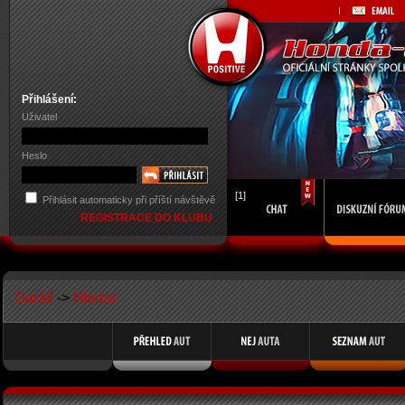
Přihlášení:
Uživatel
Heslo
[1]
Přihlásit automaticky při příští návštěvě
REGISTRACE DO KLUBU
Garáž
->
Hledat