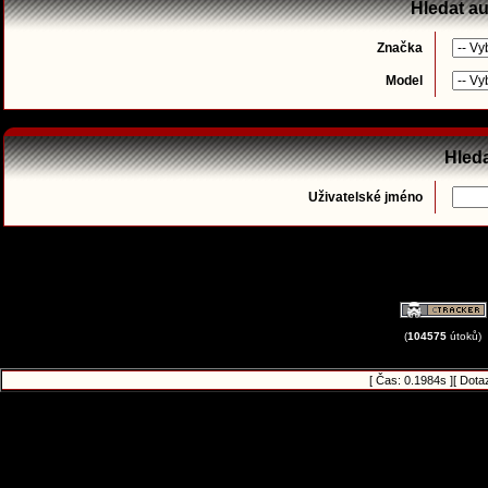
Hledat a
Značka
Model
Hleda
Uživatelské jméno
(
104575
útoků)
[ Čas: 0.1984s ][ Dota