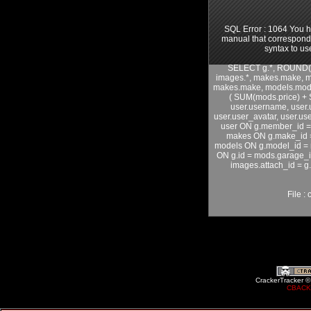
SQL Error : 1064 You h
manual that corresponds
syntax to us
SELECT g.*, ROUND(g.
images.*, makes.make, 
makes.make, models.model
( SUM(mods.price) + S
user.username, user.
user.user_avatar, user.u
user ON g.member_id =
makes ON g.make_id 
models ON g.model_id =
ON g.id = mods.garage_
images.attach_id = 
File :
CrackerTracker ©
CBACK