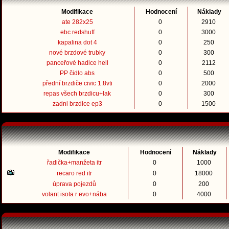
Modifikace
Hodnocení
Náklady
ate 282x25
0
2910
ebc redshuff
0
3000
kapalina dot 4
0
250
nové brzdové trubky
0
300
panceřové hadice hell
0
2112
PP čidlo abs
0
500
přední brzdiče civic 1.8vti
0
2000
repas všech brzdicu+lak
0
300
zadni brzdice ep3
0
1500
Modifikace
Hodnocení
Náklady
řadička+manžeta itr
0
1000
recaro red itr
0
18000
úprava pojezdů
0
200
volant isota r evo+nába
0
4000