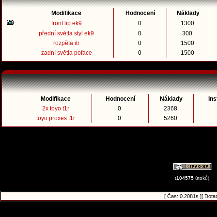
Modifikace
Hodnocení
Náklady
front lip ek9
0
1300
přední světla styl ek9
0
300
rozpěta itr
0
1500
zadní světla poface
0
1500
Modifikace
Hodnocení
Náklady
Ins
2x toyo t1r
0
2368
toyo proxes t1r
0
5260
(
104575
útoků)
[ Čas: 0.2081s ][ Dota