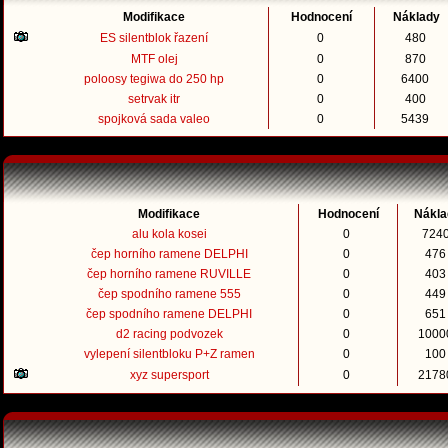
Modifikace
Hodnocení
Náklady
ES silentblok řazení
0
480
MTF olej
0
870
poloosy tegiwa do 250 hp
0
6400
setrvak itr
0
400
spojková sada valeo
0
5439
Modifikace
Hodnocení
Nákla
alu kola kosei
0
724
čep horního ramene DELPHI
0
47
čep horního ramene RUVILLE
0
40
čep spodního ramene 555
0
44
čep spodního ramene DELPHI
0
65
d2 racing podvozek
0
100
vylepení silentbloku P+Z ramen
0
10
xyz supersport
0
217