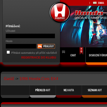
Přihlášení:
Uživatel
Heslo
[1]
Přihlásit automaticky při příští návštěvě
REGISTRACE DO KLUBU
Garáž
->
1996 Honda Civic EK4