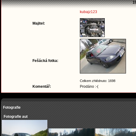
1
kubajz123
Majitel:
Fešácká fotka:
Celkem zhlédnuto: 1698
Komentář:
Prodáno :-(
Fotografie
Fotografie aut