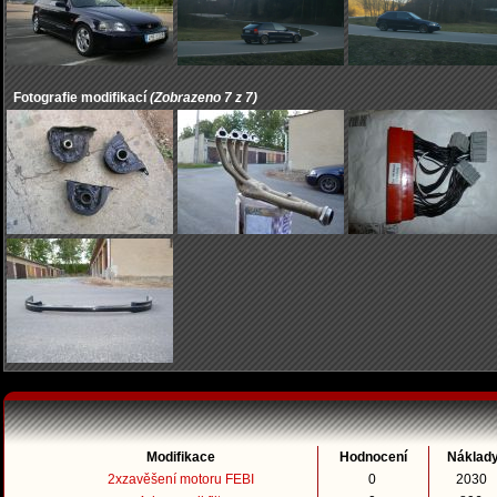
Fotografie modifikací
(Zobrazeno 7 z 7)
Modifikace
Hodnocení
Náklad
2xzavěšení motoru FEBI
0
2030