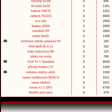
4xhamp oil filtr
0
896
6l mobil 5w50
0
1261
baterie VARTA
0
1452
catback TSUDO
0
6000
ecu p30
0
2000
klapka s2000
0
2800
manifold ITR
0
2600
mobil 5w/50
0
1300
motorove silenty vylepeny PU
0
160
NGK BKR7E-N-11
0
192
origo vzduchovy filtr
0
125
páska na svody
0
768
PLM Tri-Y Standard
0
8000
příruby+trubka 2,5"
0
1500
redukce obd2a--obd1
0
1050
repas rozdělovače BOSCH
0
1611
repas starteru
0
1811
svody 4-2-1 SRS
0
6700
těsnění pod vanu
0
479