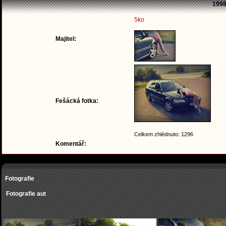
1998
5ko
Majitel:
Fešácká fotka:
Celkem zhlédnuto: 1296
Komentář:
Fotografie
Fotografie aut