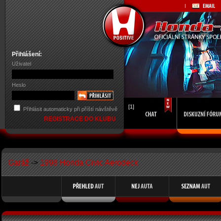
Přihlášení:
Uživatel
Heslo
[1]
Přihlásit automaticky při příští návštěvě
REGISTRACE DO KLUBU
Garáž
->
1998 Honda Civic Aerodeck