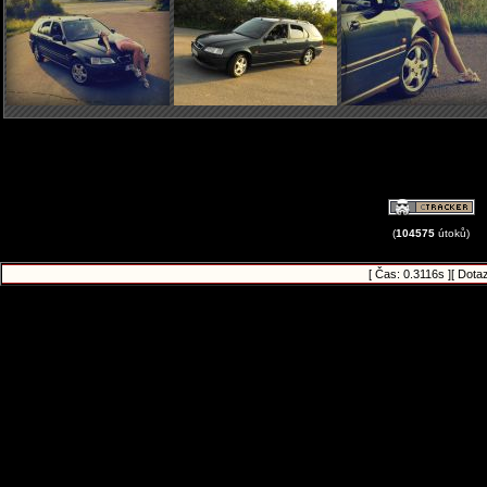
(
104575
útoků)
[ Čas: 0.3116s ][ Dota