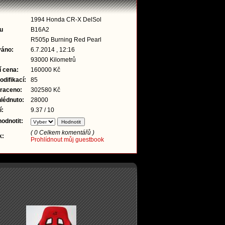
1994 Honda CR-X DelSol
ru
B16A2
R505p Burning Red Pearl
váno:
6.7.2014 , 12:16
93000 Kilometrů
í cena:
160000 Kč
difikací:
85
traceno:
302580 Kč
lédnuto:
28000
í:
9.37 / 10
hodnotit:
( 0 Celkem komentářů )
k:
Prohlídnout můj guestbook