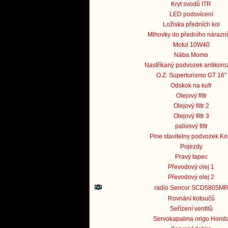
Kryt svodů ITR
LED podsvícení
Ložiska předních kol
Mlhovky do předního nárazn
Motul 10W40
Nába Momo
Nastříkaný podvozek antikor
O.Z. Superturismo GT 16"
Odskok na kufr
Olejový filtr
Olejový filtr 2
Olejový filtr 3
palivový filtr
Plne stavitelny podvozek Ko
Pojezdy
Pravý tapec
Převodový olej 1
Převodový olej 2
radio Sencor SCD5805M
Rovnání kotoučů
Seřízení ventilů
Servokapalina origo Hond