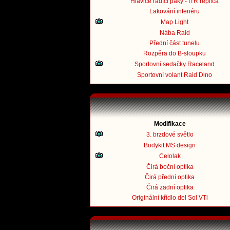
Hlavice řadící páky - ITR replica
Lakování interiéru
Map Light
Nába Raid
Přední část tunelu
Rozpěra do B-sloupku
Sportovní sedačky Raceland
Sportovní volant Raid Dino
Modifikace
3. brzdové světlo
Bodykit MS design
Celolak
Čirá boční optika
Čirá přední optika
Čirá zadní optika
Originální křídlo del Sol VTi