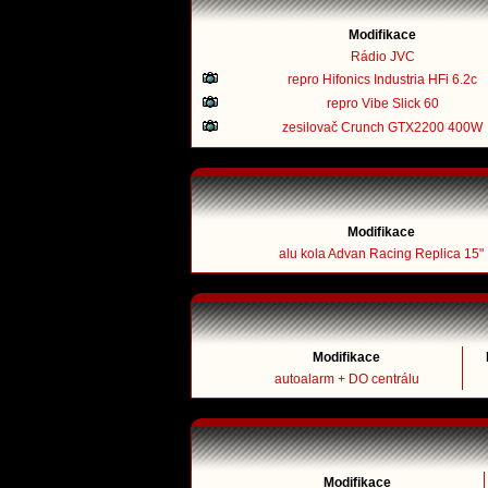
Modifikace
Rádio JVC
repro Hifonics Industria HFi 6.2c
repro Vibe Slick 60
zesilovač Crunch GTX2200 400W
Modifikace
alu kola Advan Racing Replica 15"
Modifikace
autoalarm + DO centrálu
Modifikace