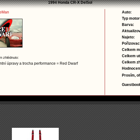
1994 Honda CR-X DelSol
eMan
Auto:
Typ moto
Barva:
Aktualizo
Najeto:
Pořizovac
Celkem mo
Celkem u
m zhlédnuto:
Celkem zh
tní úpravy a trocha performance = Red Dwarf
Hodnocen
Prosím, o
Guestboo