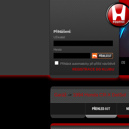
Přihlášení:
Uživatel
Heslo
[1]
Přihlásit automaticky při příští návštěvě
REGISTRACE DO KLUBU
Garáž
->
1994 Honda CR-X DelSol