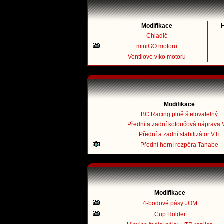
Modifikace
Chladič
miniGO motoru
Ventilové víko motoru
Modifikace
BC Racing plně štelovatelný
Přední a zadní kotoučová náprava 
Přední a zadní stabilizátor VTi
Přední horní rozpěra Tanabe
Modifikace
4-bodové pásy JOM
Cup Holder