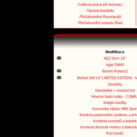
Celková práce při renovaci
Oprava bodykitu
Přečalounění Racelandů
Přečalounění volantu Raid
Modifikace
AEZ Dion 16"
Agip 5W40
Barum Polaris2
Borbet SW 14" LIMITED EDITION - 
Destičky
Geometrie + rovnání kol
Hlavice řadící páky - COBR
Indiglo budíky
Koncovka výfuku WM Spor
Kontrola palivového systému a jeho
Kontrola rozvodů a kladek
Kontrola těsnosti motoru a tlaková
Kryt svodů