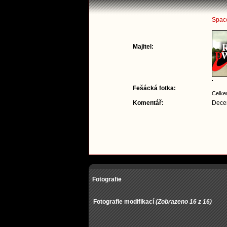
Spac
Majitel:
Fešácká fotka:
Celke
Komentář:
Decen
Fotografie
Fotografie modifikací
(Zobrazeno 16 z 16)