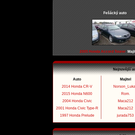
Fešácký auto
2005 Honda Accord Tourer
Majit
Nejnovější a
Auto
Majitel
2014 Honda CR-V
Norson_Luk
2015 Honda N600
Rom.
2004 Honda Civic
Maca212
2001 Honda Civic Type-R
Maca212
1997 Honda Prelude
jurada753