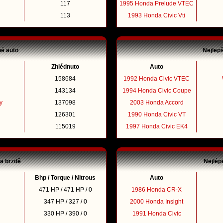
117
1995 Honda Prelude VTEC
113
1993 Honda Civic Vti
né auto
Nejlep
Zhlédnuto
Auto
158684
1992 Honda Civic VTEC
143134
1994 Honda Civic Coupe
y
137098
2003 Honda Accord
126301
1990 Honda Civic VT
115019
1997 Honda Civic EK4
na brzdě
Nejlép
Bhp / Torque / Nitrous
Auto
471 HP / 471 HP / 0
1986 Honda CR-X
347 HP / 327 / 0
2000 Honda Insight
330 HP / 390 / 0
1991 Honda Civic