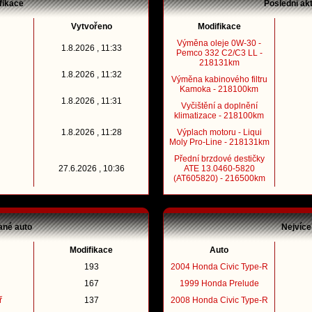
fikace
Poslední ak
Vytvořeno
Modifikace
Výměna oleje 0W-30 -
1.8.2026 , 11:33
Pemco 332 C2/C3 LL -
218131km
1.8.2026 , 11:32
Výměna kabinového filtru
Kamoka - 218100km
1.8.2026 , 11:31
Vyčištění a doplnění
klimatizace - 218100km
1.8.2026 , 11:28
Výplach motoru - Liqui
Moly Pro-Line - 218131km
Přední brzdové destičky
27.6.2026 , 10:36
ATE 13.0460-5820
(AT605820) - 216500km
ané auto
Nejvíce
Modifikace
Auto
193
2004 Honda Civic Type-R
167
1999 Honda Prelude
ř
137
2008 Honda Civic Type-R