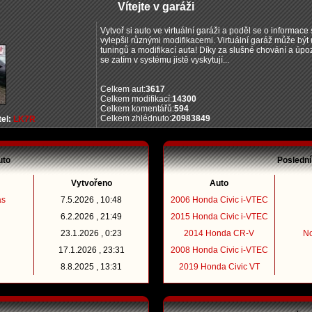
Vítejte v garáži
Vytvoř si auto ve virtuální garáži a poděl se o informace s
vylepšil různými modifikacemi. Virtuální garáž může bý
tuningů a modifikací auta! Díky za slušné chování a úpo
se zatím v systému jistě vyskytují...
Celkem aut:
3617
Celkem modifikací:
14300
Celkem komentářů:
594
Celkem zhlédnuto:
20983849
el:
LK7R
uto
Poslední
Vytvořeno
Auto
as
7.5.2026 , 10:48
2006 Honda Civic i-VTEC
6.2.2026 , 21:49
2015 Honda Civic i-VTEC
23.1.2026 , 0:23
2014 Honda CR-V
N
17.1.2026 , 23:31
2008 Honda Civic i-VTEC
8.8.2025 , 13:31
2019 Honda Civic VT