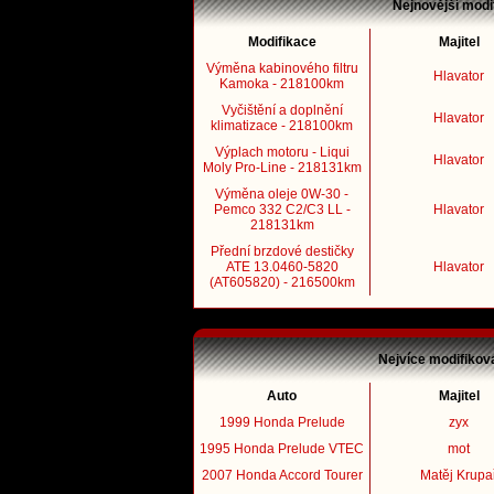
Nejnovější modi
Modifikace
Majitel
Výměna kabinového filtru
Hlavator
Kamoka - 218100km
Vyčištění a doplnění
Hlavator
klimatizace - 218100km
Výplach motoru - Liqui
Hlavator
Moly Pro-Line - 218131km
Výměna oleje 0W-30 -
Pemco 332 C2/C3 LL -
Hlavator
218131km
Přední brzdové destičky
ATE 13.0460-5820
Hlavator
(AT605820) - 216500km
Nejvíce modifikov
Auto
Majitel
1999 Honda Prelude
zyx
1995 Honda Prelude VTEC
mot
2007 Honda Accord Tourer
Matěj Krupa