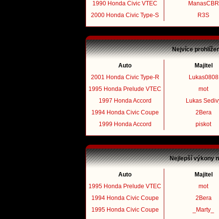
1990 Honda Civic VTEC
ManasCBR
2000 Honda Civic Type-S
R3S
Nejvíce prohlíže
Auto
Majitel
2001 Honda Civic Type-R
Lukas0808
1995 Honda Prelude VTEC
mot
1997 Honda Accord
Lukas Sediv
1994 Honda Civic Coupe
2Bera
1999 Honda Accord
piskot
Nejlepší výkony 
Auto
Majitel
1995 Honda Prelude VTEC
mot
1994 Honda Civic Coupe
2Bera
1995 Honda Civic Coupe
_Marty_