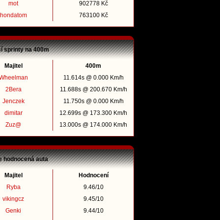
mot
902778 Kč
hondatom
763100 Kč
ší sprinty na 400m
Majitel
400m
Wheelman
11.614s @ 0.000 Km/h
2Bera
11.688s @ 200.670 Km/h
Jenczek
11.750s @ 0.000 Km/h
dimitar
12.699s @ 173.300 Km/h
Zuz@
13.000s @ 174.000 Km/h
e hodnocená auta
Majitel
Hodnocení
Ryba
9.46/10
vikingcz
9.45/10
Genki
9.44/10