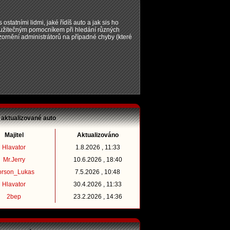
 ostatními lidmi, jaké řídíš auto a jak sis ho
t užitečným pomocníkem při hledání různých
zornění administrátorů na případné chyby (které
 aktualizované auto
Majitel
Aktualizováno
Hlavator
1.8.2026 , 11:33
Mr.Jerry
10.6.2026 , 18:40
orson_Lukas
7.5.2026 , 10:48
Hlavator
30.4.2026 , 11:33
2bep
23.2.2026 , 14:36