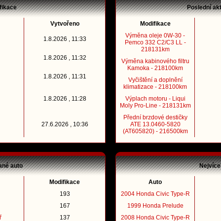
fikace
Poslední ak
Vytvořeno
Modifikace
Výměna oleje 0W-30 -
1.8.2026 , 11:33
Pemco 332 C2/C3 LL -
218131km
1.8.2026 , 11:32
Výměna kabinového filtru
Kamoka - 218100km
1.8.2026 , 11:31
Vyčištění a doplnění
klimatizace - 218100km
1.8.2026 , 11:28
Výplach motoru - Liqui
Moly Pro-Line - 218131km
Přední brzdové destičky
27.6.2026 , 10:36
ATE 13.0460-5820
(AT605820) - 216500km
ané auto
Nejvíce
Modifikace
Auto
193
2004 Honda Civic Type-R
167
1999 Honda Prelude
ř
137
2008 Honda Civic Type-R