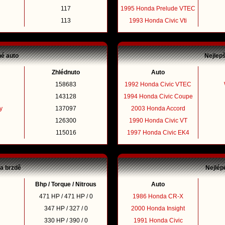
117
1995 Honda Prelude VTEC
113
1993 Honda Civic Vti
né auto
Nejlep
Zhlédnuto
Auto
158683
1992 Honda Civic VTEC
143128
1994 Honda Civic Coupe
y
137097
2003 Honda Accord
126300
1990 Honda Civic VT
115016
1997 Honda Civic EK4
na brzdě
Nejlép
Bhp / Torque / Nitrous
Auto
471 HP / 471 HP / 0
1986 Honda CR-X
347 HP / 327 / 0
2000 Honda Insight
330 HP / 390 / 0
1991 Honda Civic