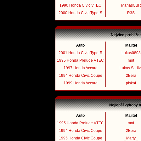
1990 Honda Civic VTEC
ManasCBR
2000 Honda Civic Type-S
R3S
Nejvíce prohlíže
Auto
Majitel
2001 Honda Civic Type-R
Lukas0808
1995 Honda Prelude VTEC
mot
1997 Honda Accord
Lukas Sediv
1994 Honda Civic Coupe
2Bera
1999 Honda Accord
piskot
Nejlepší výkony 
Auto
Majitel
1995 Honda Prelude VTEC
mot
1994 Honda Civic Coupe
2Bera
1995 Honda Civic Coupe
_Marty_