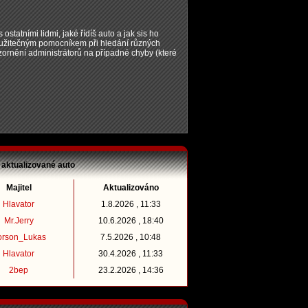
 ostatními lidmi, jaké řídíš auto a jak sis ho
t užitečným pomocníkem při hledání různých
zornění administrátorů na případné chyby (které
 aktualizované auto
Majitel
Aktualizováno
Hlavator
1.8.2026 , 11:33
Mr.Jerry
10.6.2026 , 18:40
orson_Lukas
7.5.2026 , 10:48
Hlavator
30.4.2026 , 11:33
2bep
23.2.2026 , 14:36