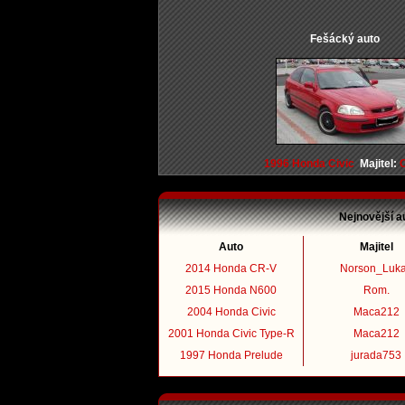
Fešácký auto
1996 Honda Civic
Majitel:
Nejnovější a
Auto
Majitel
2014 Honda CR-V
Norson_Luk
2015 Honda N600
Rom.
2004 Honda Civic
Maca212
2001 Honda Civic Type-R
Maca212
1997 Honda Prelude
jurada753