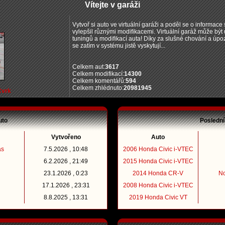
Vítejte v garáži
Vytvoř si auto ve virtuální garáži a poděl se o informace s
vylepšil různými modifikacemi. Virtuální garáž může bý
tuningů a modifikací auta! Díky za slušné chování a úpo
se zatím v systému jistě vyskytují...
Celkem aut:
3617
Celkem modifikací:
14300
Celkem komentářů:
594
Celkem zhlédnuto:
20981945
Cvrk
uto
Poslední
Vytvořeno
Auto
as
7.5.2026 , 10:48
2006 Honda Civic i-VTEC
6.2.2026 , 21:49
2015 Honda Civic i-VTEC
23.1.2026 , 0:23
2014 Honda CR-V
N
17.1.2026 , 23:31
2008 Honda Civic i-VTEC
8.8.2025 , 13:31
2019 Honda Civic VT