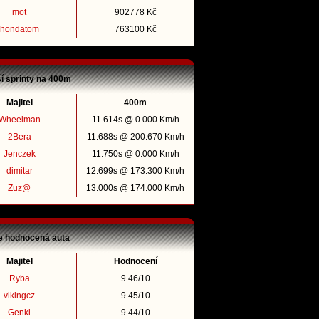
mot
902778 Kč
hondatom
763100 Kč
ší sprinty na 400m
Majitel
400m
Wheelman
11.614s @ 0.000 Km/h
2Bera
11.688s @ 200.670 Km/h
Jenczek
11.750s @ 0.000 Km/h
dimitar
12.699s @ 173.300 Km/h
Zuz@
13.000s @ 174.000 Km/h
e hodnocená auta
Majitel
Hodnocení
Ryba
9.46/10
vikingcz
9.45/10
Genki
9.44/10