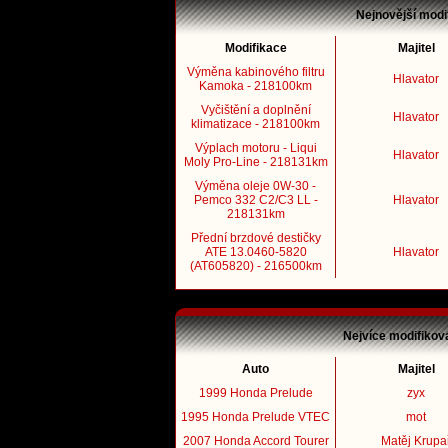
Nejnovější modi
Modifikace
Majitel
Výměna kabinového filtru
Hlavator
Kamoka - 218100km
Vyčištění a doplnění
Hlavator
klimatizace - 218100km
Výplach motoru - Liqui
Hlavator
Moly Pro-Line - 218131km
Výměna oleje 0W-30 -
Pemco 332 C2/C3 LL -
Hlavator
218131km
Přední brzdové destičky
ATE 13.0460-5820
Hlavator
(AT605820) - 216500km
Nejvíce modifikov
Auto
Majitel
1999 Honda Prelude
zyx
1995 Honda Prelude VTEC
mot
2007 Honda Accord Tourer
Matěj Krupa