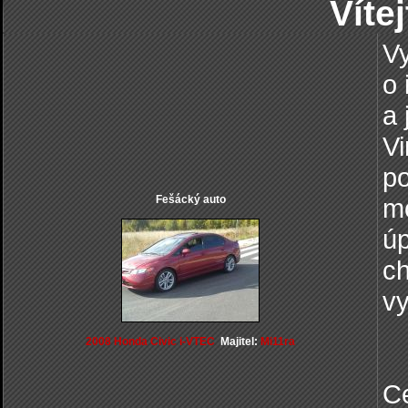
Víte
Vy
o 
a 
Vi
po
Fešácký auto
mo
úp
ch
vy
2008 Honda Civic i-VTEC
Majitel:
Mi11ra
Ce