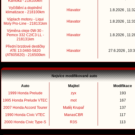
Kamoka - 218100km
Vyčištění a doplnění
Hlavator
1.8.2026 , 11:3
klimatizace - 218100km
Výplach motoru - Liqui
Hlavator
1.8.2026 , 11:3
Moly Pro-Line - 218131km
Výměna oleje 0W-30 -
Pemco 332 C2/C3 LL -
Hlavator
1.8.2026 , 11:2
218131km
Přední brzdové destičky
ATE 13.0460-5820
Hlavator
27.6.2026 , 10:
(AT605820) - 216500km
Nejvíce modifikované auto
Auto
Majitel
Modifikace
1999 Honda Prelude
zyx
193
1995 Honda Prelude VTEC
mot
167
2007 Honda Accord Tourer
Matěj Krupař
137
1990 Honda Civic VTEC
ManasCBR
117
2000 Honda Civic Type-S
R3S
113