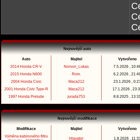
Ce
C
C
Nejnovější auto
Auto
Majitel
Vytvořeno
2014 Honda CR-V
Norson_Lukas
7.5.2026 , 10:4
2015 Honda N600
Rom.
6.2.2026 , 21:4
2004 Honda Civic
Maca212
23.1.2026 , 0:2
2001 Honda Civic Type-R
Maca212
17.1.2026 , 23:
1997 Honda Prelude
jurada753
8.8.2025 , 13:3
Nejnovější modifikace
Modifikace
Majitel
Vytvořeno
Výměna kabinového filtru
Hlavator
1.8.2026 , 11:3