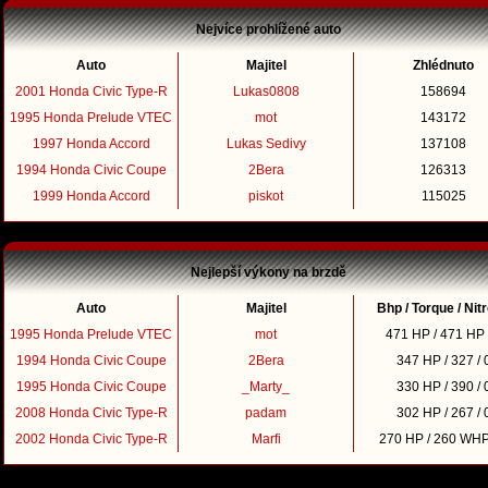
Nejvíce prohlížené auto
Auto
Majitel
Zhlédnuto
2001 Honda Civic Type-R
Lukas0808
158694
1995 Honda Prelude VTEC
mot
143172
1997 Honda Accord
Lukas Sedivy
137108
1994 Honda Civic Coupe
2Bera
126313
1999 Honda Accord
piskot
115025
Nejlepší výkony na brzdě
Auto
Majitel
Bhp / Torque / Nit
1995 Honda Prelude VTEC
mot
471 HP / 471 HP 
1994 Honda Civic Coupe
2Bera
347 HP / 327 / 
1995 Honda Civic Coupe
_Marty_
330 HP / 390 / 
2008 Honda Civic Type-R
padam
302 HP / 267 / 
2002 Honda Civic Type-R
Marfi
270 HP / 260 WHP