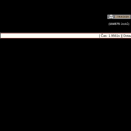
(
104575
útoků)
[ Čas: 1.9561s ][ Dota