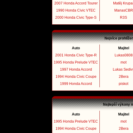
2007 Honda Accord Tourer
Matěj Krupa
1990 Honda Civic VTEC
ManasCBR
2000 Honda Civic Type-S
R3S
Nejvíce prohlíže
Auto
Majitel
2001 Honda Civic Type-R
Lukas0808
1995 Honda Prelude VTEC
mot
1997 Honda Accord
Lukas Sediv
1994 Honda Civic Coupe
2Bera
1999 Honda Accord
piskot
Nejlepší výkony 
Auto
Majitel
1995 Honda Prelude VTEC
mot
1994 Honda Civic Coupe
2Bera