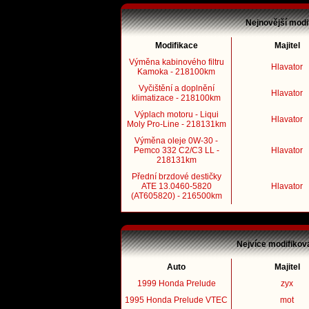
Nejnovější modi
Modifikace
Majitel
Výměna kabinového filtru
Hlavator
Kamoka - 218100km
Vyčištění a doplnění
Hlavator
klimatizace - 218100km
Výplach motoru - Liqui
Hlavator
Moly Pro-Line - 218131km
Výměna oleje 0W-30 -
Pemco 332 C2/C3 LL -
Hlavator
218131km
Přední brzdové destičky
ATE 13.0460-5820
Hlavator
(AT605820) - 216500km
Nejvíce modifikov
Auto
Majitel
1999 Honda Prelude
zyx
1995 Honda Prelude VTEC
mot