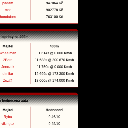
padam
947064 Kč
mot
902778 Kč
hondatom
763100 Kč
ší sprinty na 400m
Majitel
400m
Wheelman
11.614s @ 0.000 Km/h
2Bera
11.688s @ 200.670 Km/h
Jenczek
11.750s @ 0.000 Km/h
dimitar
12.699s @ 173.300 Km/h
Zuz@
13.000s @ 174.000 Km/h
e hodnocená auta
Majitel
Hodnocení
Ryba
9.46/10
vikingcz
9.45/10