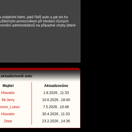
 ostatními lidmi, jaké řídíš auto a jak sis ho
t užitečným pomocníkem při hledání různých
zornění administrátorů na případné chyby (které
 aktualizované auto
Majitel
Aktualizováno
Hlavator
1.8.2026 , 11:33
Mr.Jerry
10.6.2026 , 18:40
orson_Lukas
7.5.2026 , 10:48
Hlavator
30.4.2026 , 11:33
2bep
23.2.2026 , 14:36