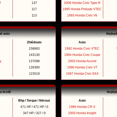
ř
137
2008 Honda Civic Type-R
117
1995 Honda Prelude VTEC
113
1993 Honda Civic Vti
né auto
Nejlep
Zhlédnuto
Auto
158683
1992 Honda Civic VTEC
143130
1994 Honda Civic Coupe
y
137098
2003 Honda Accord
126300
1990 Honda Civic VT
115019
1997 Honda Civic EK4
na brzdě
Nejlép
Bhp / Torque / Nitrous
Auto
471 HP / 471 HP / 0
1986 Honda CR-X
347 HP / 327 / 0
2000 Honda Insight