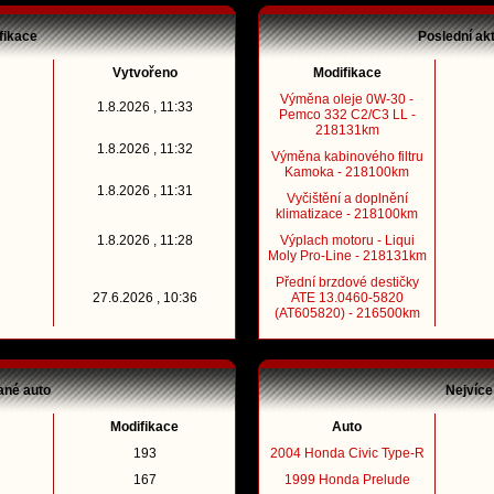
fikace
Poslední ak
Vytvořeno
Modifikace
Výměna oleje 0W-30 -
1.8.2026 , 11:33
Pemco 332 C2/C3 LL -
218131km
1.8.2026 , 11:32
Výměna kabinového filtru
Kamoka - 218100km
1.8.2026 , 11:31
Vyčištění a doplnění
klimatizace - 218100km
1.8.2026 , 11:28
Výplach motoru - Liqui
Moly Pro-Line - 218131km
Přední brzdové destičky
27.6.2026 , 10:36
ATE 13.0460-5820
(AT605820) - 216500km
ané auto
Nejvíce
Modifikace
Auto
193
2004 Honda Civic Type-R
167
1999 Honda Prelude