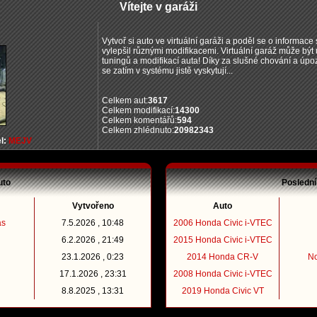
Vítejte v garáži
Vytvoř si auto ve virtuální garáži a poděl se o informace s
vylepšil různými modifikacemi. Virtuální garáž může bý
tuningů a modifikací auta! Díky za slušné chování a úpo
se zatím v systému jistě vyskytují...
Celkem aut:
3617
Celkem modifikací:
14300
Celkem komentářů:
594
Celkem zhlédnuto:
20982343
l:
MEJV
uto
Poslední
Vytvořeno
Auto
as
7.5.2026 , 10:48
2006 Honda Civic i-VTEC
6.2.2026 , 21:49
2015 Honda Civic i-VTEC
23.1.2026 , 0:23
2014 Honda CR-V
N
17.1.2026 , 23:31
2008 Honda Civic i-VTEC
8.8.2025 , 13:31
2019 Honda Civic VT