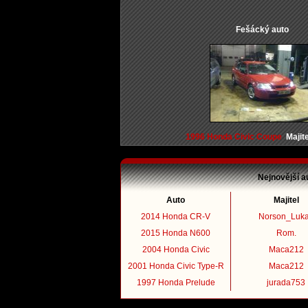
Fešácký auto
1996 Honda Civic Coupe
Majite
Nejnovější a
Auto
Majitel
2014 Honda CR-V
Norson_Luk
2015 Honda N600
Rom.
2004 Honda Civic
Maca212
2001 Honda Civic Type-R
Maca212
1997 Honda Prelude
jurada753