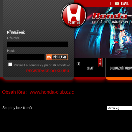
Přihlášení:
Uživatel
Heslo
[1]
Přihlásit automaticky při příští návštěvě
REGISTRACE DO KLUBU
Obsah fóra :: www.honda-club.cz ::
Vst
Skupiny bez členů