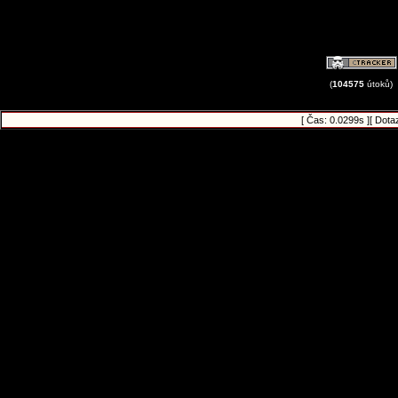
(
104575
útoků)
[ Čas: 0.0299s ][ Dota