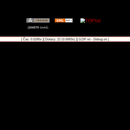
(
104575
útoků)
[ Čas: 0.0285s ][ Dotazy: 22 (0.0083s) ][ GZIP on - Debug on ]