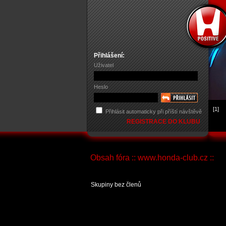
Přihlášení:
Uživatel
Heslo
[1]
Přihlásit automaticky při příští návštěvě
REGISTRACE DO KLUBU
Obsah fóra :: www.honda-club.cz ::
Skupiny bez členů