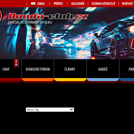
Vstoupit do skupiny
Př