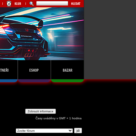
Časy uváděny v GMT + 1 hodina
ejdi na: