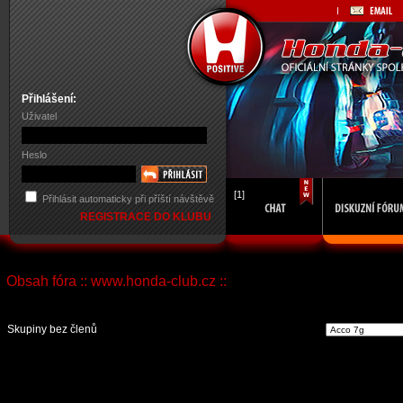
Přihlášení:
Uživatel
Heslo
[1]
Přihlásit automaticky při příští návštěvě
REGISTRACE DO KLUBU
Obsah fóra :: www.honda-club.cz ::
Vst
Skupiny bez členů