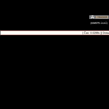
(
104575
útoků)
[ Čas: 0.0288s ][ Dota