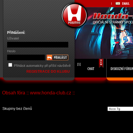
Přihlášení:
Uživatel
Heslo
[1]
Přihlásit automaticky při příští návštěvě
REGISTRACE DO KLUBU
Obsah fóra :: www.honda-club.cz ::
Vst
Skupiny bez členů