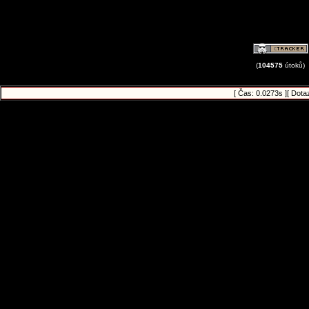
(
104575
útoků)
[ Čas: 0.0273s ][ Dota