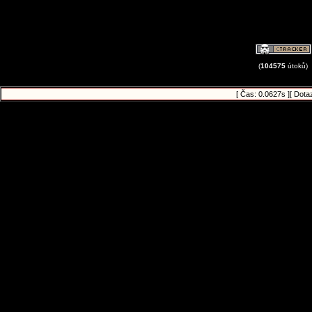
(
104575
útoků)
[ Čas: 0.0627s ][ Dota