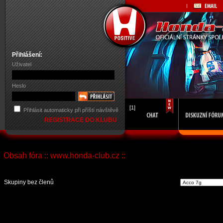
Přihlášení:
Uživatel
Heslo
[1]
Přihlásit automaticky při příští návštěvě
REGISTRACE DO KLUBU
Obsah fóra :: www.honda-club.cz ::
Vst
Skupiny bez členů