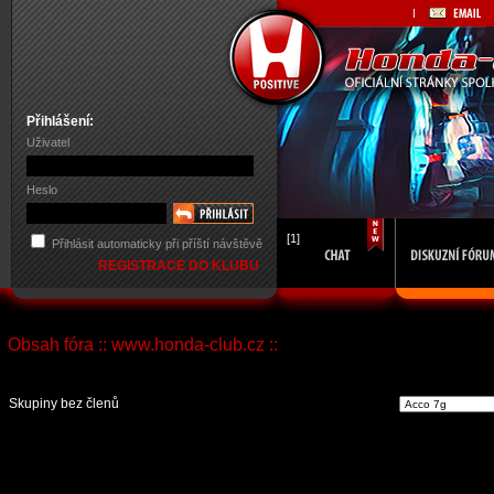
Přihlášení:
Uživatel
Heslo
[1]
Přihlásit automaticky při příští návštěvě
REGISTRACE DO KLUBU
Obsah fóra :: www.honda-club.cz ::
Vst
Skupiny bez členů