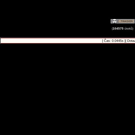
(
104575
útoků)
[ Čas: 0.0445s ][ Dota