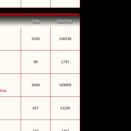
2435
148538
98
1797
4069
169859
Bully
437
21166