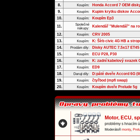
8.
Honda Accord 7 OEM disk
Koupím:
9.
Kupim krytku diskov Acco
Koupím:
10.
Koupím Ep3
Koupím:
Společné
11.
Kalendář "Mulendář" na ro.
nákupy:
12.
CRV 2005
Koupím:
13.
K: Šírb civic 4G HB a strop
Koupím:
14.
Disky AUTEC 7.5x17 ET45
Prodám díly:
15.
ECU P28, P30
Koupím:
16.
K: zadní kabelový svazek
Koupím:
17.
ED9
Koupím:
18.
D:páté dveře Accord 6G (li
Daruji díly:
19.
čtyřbod (mpfi swap)
Koupím:
20.
Koupím dveře Prelude 5g
Koupím:
Motor, ECU, s
problémy s hnacím ús
Moderátoři
monty
,
Prel