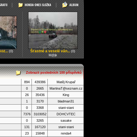
oz...
Šťastné a veselé ván...
(0)
(0)
M@jk
Zobrazit posledních 100 příspěvků
894
439386
Matěj Krupař
0
2665
MartinaT@seznam.cz
26
35436
King
1
3170
bladman31
0
3368
stani-stani
7376
3103052
DOHCVTEC
0
3265
sasake
131
167120
stani-stani
23
15848
renda4