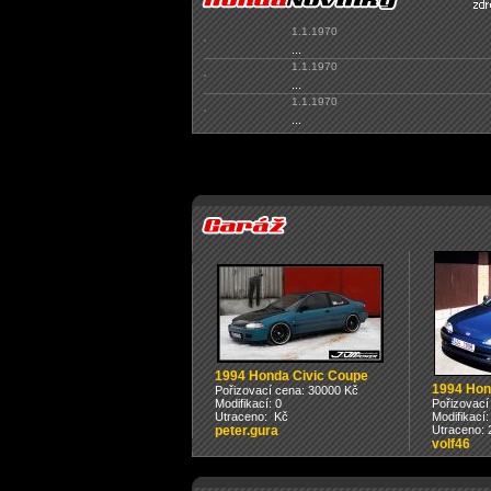
1.1.1970
...
1.1.1970
...
1.1.1970
...
1994 Honda Civic Coupe
1994 Hon
Pořizovací cena: 30000 Kč
Modifikací: 0
Pořizovací
Utraceno: Kč
Modifikací:
peter.gura
Utraceno: 
volf46