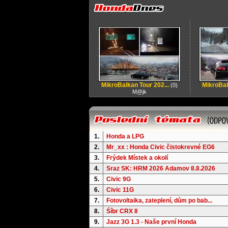
MikroBalkan Tour 202...
MikroBal
(0)
M@jk
1.
Honda a LPG
2.
Mr_xx : Honda Civic čistokrevné EG6
3.
Frýdek Místek a okolí
4.
Sraz SK: HRM 2026 Adamov 8.8.2026
5.
Civic 9G
6.
Civic 11G
7.
Fotovoltaika, zateplení, dům po bab...
8.
Śíbr CRX II
9.
Jazz 3G 1.3 - Naše první Honda