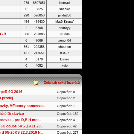
278
8507051
Konrad
0
3825
sasake
920
596858
jenda200
454
489430
Matěj Krupař
2
5708
ondreyy
 B...
386
297086
Trunda
6
7069
xenon04
361
292356
cheerion
431
247651
83427
4
6179
Daver
0
4052
xvip
Zobrazit sekci inzerátů
ypeR 9G 2016
Odpovědí: 0
 prodej
Odpovědí: 2
ovky, MFactory samosvo...
Odpovědí: 7
iště Drslavice
Odpovědí: 130
dovka - pro D,B,H mot...
Odpovědí: 4
6G coupe 5KS ,19.11.20...
Odpovědí: 42
d 6G 20KS 22.3.2019 N...
Odpovědí: 277