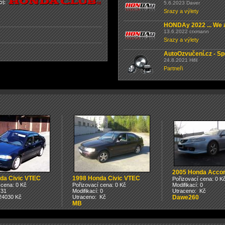
5.6.2023 Daver
Srazy a výlety
HONDAy 2022 ... We a
13.6.2022 crxmann
Srazy a výlety
AutoOzvučení.cz - Sp
24.8.2021 Hifil
Partneři
2005 Honda Accor
da Civic VTEC
1998 Honda Civic VTEC
Pořizovací cena: 0 K
 cena: 0 Kč
Pořizovací cena: 0 Kč
Modifikací: 0
 31
Modifikací: 0
Utraceno: Kč
24030 Kč
Utraceno: Kč
Dawe260
MB