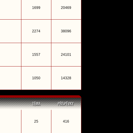
1699
20469
2274
38096
1557
24101
1050
14328
25
416