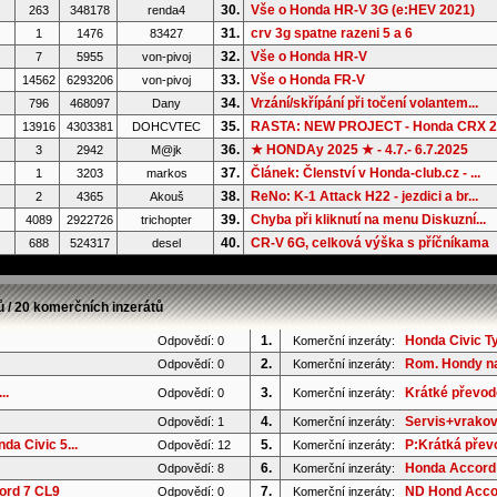
30.
Vše o Honda HR-V 3G (e:HEV 2021)
263
348178
renda4
31.
crv 3g spatne razeni 5 a 6
1
1476
83427
32.
Vše o Honda HR-V
7
5955
von-pivoj
33.
Vše o Honda FR-V
14562
6293206
von-pivoj
34.
Vrzání/skřípání při točení volantem...
796
468097
Dany
35.
RASTA: NEW PROJECT - Honda CRX 2G
13916
4303381
DOHCVTEC
36.
★ HONDAy 2025 ★ - 4.7.- 6.7.2025
3
2942
M@jk
37.
Článek: Členství v Honda-club.cz - ...
1
3203
markos
38.
ReNo: K-1 Attack H22 - jezdici a br...
2
4365
Akouš
39.
Chyba při kliknutí na menu Diskuzní...
4089
2922726
trichopter
40.
CR-V 6G, celková výška s příčníkama
688
524317
desel
ů / 20 komerčních inzerátů
1.
Honda Civic T
Odpovědí: 0
Komerční inzeráty:
2.
Rom. Hondy na
Odpovědí: 0
Komerční inzeráty:
..
3.
Krátké převod
Odpovědí: 0
Komerční inzeráty:
4.
Servis+vrakov
Odpovědí: 1
Komerční inzeráty:
a Civic 5...
5.
P:Krátká převo
Odpovědí: 12
Komerční inzeráty:
6.
Honda Accord 
Odpovědí: 8
Komerční inzeráty:
ord 7 CL9
7.
ND Hond Accor
Odpovědí: 0
Komerční inzeráty: