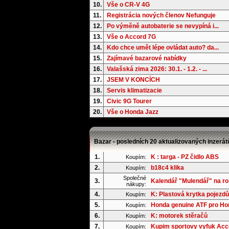
10.
Vše o CR-V 4G
11.
Registrácia nových členov Nefunguje
12.
Po výměně autobaterie se nevypíná i...
13.
Vše o Accord 7G
14.
Kdo chce umět lépe ovládat auto? da...
15.
Zajímavé bazarové nabídky
16.
Valašská zima 2026: 30.1. - 1.2. - ...
17.
JSEM V KONCÍCH
18.
Servis klimatizacie
19.
Civic 9G Tourer
20.
Vše o Honda Jazz
Bazar - posledních 20 aktualizovaných inzerát
1.
K : targa - PZ čidlo ABS
Koupím:
2.
b18c4 klika
Koupím:
Společné
3.
Kalendář "Mulendář" na ro.
nákupy:
4.
K: Plastová krytka pojezdů
Koupím:
5.
Honda genuine ATF pro Hond
Koupím:
6.
K: motorek stěračů
Koupím:
7.
Kupim sportovy vyfuk Acc
Koupím: