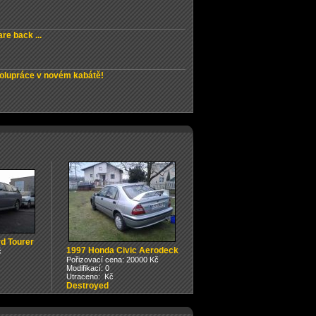
re back ...
olupráce v novém kabátě!
d Tourer
1997 Honda Civic Aerodeck
č
Pořizovací cena: 20000 Kč
Modifikací: 0
Utraceno: Kč
Destroyed