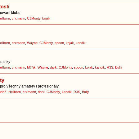
osti
ování klubu
ellborn
,
crxmann
,
CJMonty
,
kojak
ellborn
,
crxmann
,
Wayne
,
CJMonty
,
spoon
,
kojak
,
kandik
srazíky
ellborn
,
crxmann
,
M@jk
,
Wayne
,
dark
,
CJMonty
,
spoon
,
kojak
,
kandik
,
R3S
,
Bully
ty
pro všechny amatéry i profesionály
udeZ
,
Hellborn
,
crxmann
,
dark
,
CJMonty
,
kandik
,
R3S
,
Bully