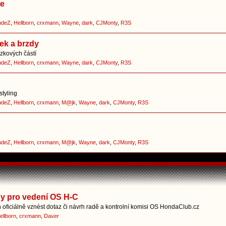
ce
udeZ
,
Hellborn
,
crxmann
,
Wayne
,
dark
,
CJMonty
,
R3S
ek a brzdy
zkových částí
udeZ
,
Hellborn
,
crxmann
,
Wayne
,
dark
,
CJMonty
,
R3S
styling
udeZ
,
Hellborn
,
crxmann
,
M@jk
,
Wayne
,
dark
,
CJMonty
,
R3S
udeZ
,
Hellborn
,
crxmann
,
M@jk
,
Wayne
,
dark
,
CJMonty
,
R3S
hy pro vedení OS H-C
oficiálně vznést dotaz či návrh radě a kontrolní komisi OS HondaClub.cz
ellborn
,
crxmann
,
Daver