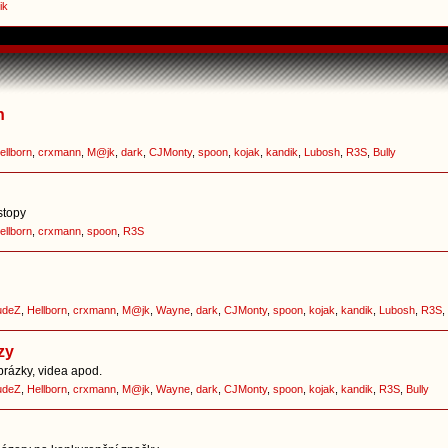
ik
h
ellborn
,
crxmann
,
M@jk
,
dark
,
CJMonty
,
spoon
,
kojak
,
kandik
,
Lubosh
,
R3S
,
Bully
stopy
ellborn
,
crxmann
,
spoon
,
R3S
udeZ
,
Hellborn
,
crxmann
,
M@jk
,
Wayne
,
dark
,
CJMonty
,
spoon
,
kojak
,
kandik
,
Lubosh
,
R3S
,
zy
brázky, videa apod.
udeZ
,
Hellborn
,
crxmann
,
M@jk
,
Wayne
,
dark
,
CJMonty
,
spoon
,
kojak
,
kandik
,
R3S
,
Bully