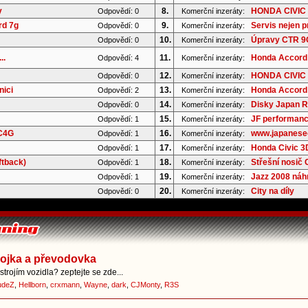
y
8.
HONDA CIVIC 
Odpovědí: 0
Komerční inzeráty:
rd 7g
9.
Servis nejen p
Odpovědí: 0
Komerční inzeráty:
10.
Úpravy CTR 9G 
Odpovědí: 0
Komerční inzeráty:
..
11.
Honda Accord 
Odpovědí: 4
Komerční inzeráty:
12.
HONDA CIVIC 8
Odpovědí: 0
Komerční inzeráty:
nici
13.
Honda Accord 
Odpovědí: 2
Komerční inzeráty:
14.
Disky Japan Ra
Odpovědí: 0
Komerční inzeráty:
15.
JF performanc
Odpovědí: 1
Komerční inzeráty:
 C4G
16.
www.japaneseoi
Odpovědí: 1
Komerční inzeráty:
17.
Honda Civic 3D
Odpovědí: 1
Komerční inzeráty:
ftback)
18.
Střešní nosič
Odpovědí: 1
Komerční inzeráty:
19.
Jazz 2008 náhr
Odpovědí: 1
Komerční inzeráty:
20.
City na díly
Odpovědí: 0
Komerční inzeráty:
pojka a převodovka
trojím vozidla? zeptejte se zde...
udeZ
,
Hellborn
,
crxmann
,
Wayne
,
dark
,
CJMonty
,
R3S