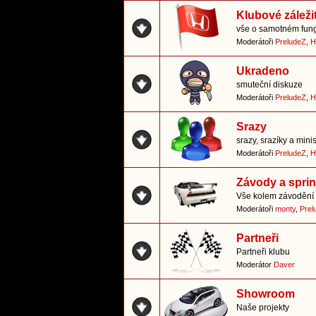
Klubové záležit
vše o samotném fung
Moderátoři
PreludeZ
,
H
Ukradeno
smuteční diskuze
Moderátoři
PreludeZ
,
H
Srazy
srazy, srazíky a mini
Moderátoři
PreludeZ
,
H
Závody a sprin
Vše kolem závodění 
Moderátoři
monty
,
Prel
Partneři
Partneři klubu
Moderátor
Daver
Showroom
Naše projekty