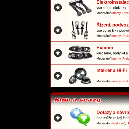
Elektroinstala
vše kolem elektriky
Moderátoři
monty
,
Prel
Řízení, podvoz
vše co se týká podvo
Moderátoři
monty
,
Prel
Exteriér
karoserie, body kit a 
Moderátoři
monty
,
Prel
Interiér a Hi-Fi
Moderátoři
monty
,
Prel
Dotazy a návr
Zde může každý člen 
Moderátoři
PreludeZ
,
H