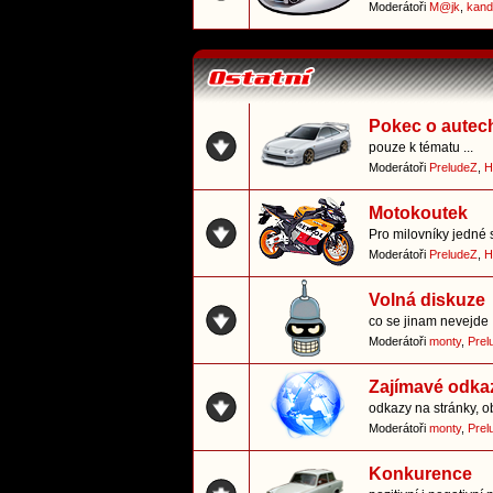
Moderátoři
M@jk
,
kand
Pokec o autec
pouze k tématu ...
Moderátoři
PreludeZ
,
H
Motokoutek
Pro milovníky jedné 
Moderátoři
PreludeZ
,
H
Volná diskuze
co se jinam nevejde
Moderátoři
monty
,
Prel
Zajímavé odka
odkazy na stránky, o
Moderátoři
monty
,
Prel
Konkurence