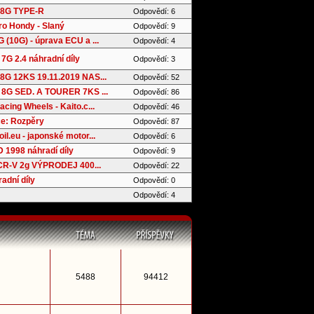
8G TYPE-R
Odpovědí: 6
ro Hondy - Slaný
Odpovědí: 9
(10G) - úprava ECU a ...
Odpovědí: 4
7G 2.4 náhradní díly
Odpovědí: 3
G 12KS 19.11.2019 NAS...
Odpovědí: 52
8G SED. A TOURER 7KS ...
Odpovědí: 86
cing Wheels - Kaito.c...
Odpovědí: 46
e: Rozpěry
Odpovědí: 87
l.eu - japonské motor...
Odpovědí: 6
 1998 náhradí díly
Odpovědí: 9
 CR-V 2g VÝPRODEJ 400...
Odpovědí: 22
adní díly
Odpovědí: 0
Odpovědí: 4
5488
94412