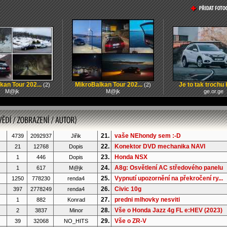
kan Tour 202...
MikroBalkan Tour 202...
Je to tak trochu k
(2)
(2)
M@jk
M@jk
ge.or.ge
21.
vaše NEhondy sem :-D
4739
2092937
Jiřik
22.
Konektor DVD mechanika NAVI
21
12768
Dopis
23.
Honda NSX
1
446
Dopis
24.
A8g: Osvětlení AC středového panelu
1
617
M@jk
25.
Vypnutí upozornění na překročení ry...
1250
778230
renda4
26.
Civic 10g
397
2778249
renda4
27.
predni mlhovky nesviti
1
882
Konrad
28.
Vše o Honda Jazz 4g FL e:HEV (2023)
2
3837
Minor
29.
Vše o ZR-V
39
32068
NO_HITS