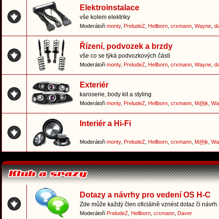
Elektroinstalace
vše kolem elektriky
Moderátoři
monty
,
PreludeZ
,
Hellborn
,
crxmann
,
Wayne
,
d
Řízení, podvozek a brzdy
vše co se týká podvozkových částí
Moderátoři
monty
,
PreludeZ
,
Hellborn
,
crxmann
,
Wayne
,
d
Exteriér
karoserie, body kit a styling
Moderátoři
monty
,
PreludeZ
,
Hellborn
,
crxmann
,
M@jk
,
Wa
Interiér a Hi-Fi
Moderátoři
monty
,
PreludeZ
,
Hellborn
,
crxmann
,
M@jk
,
Wa
Dotazy a návrhy pro vedení OS H-C
Zde může každý člen oficiálně vznést dotaz či návrh
Moderátoři
PreludeZ
,
Hellborn
,
crxmann
,
Daver