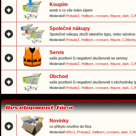
Koupím
aneb o co vše mám zájem
Moderátoři
PreludeZ
,
Hellborn
,
crxmann
,
Wayne
,
dark
,
CJ
Společné nákupy
Společné nákupy zboží stejného typu, nebo výrobce 
Moderátoři
PreludeZ
,
Hellborn
,
crxmann
,
Wayne
,
CJMonty
Servis
vaše pozitivní či negativní zkušenosti se servisy
Moderátoři
PreludeZ
,
Hellborn
,
crxmann
,
Wayne
,
dark
,
CJ
Obchod
vaše pozitivní či negativní zkušenosti s obchodníky 
Moderátoři
PreludeZ
,
Hellborn
,
crxmann
,
Wayne
,
dark
,
CJ
Novinky
co přibylo nového do fóra
Moderátoři
665+1
,
PreludeZ
,
Hellborn
,
crxmann
,
dark
,
CJM