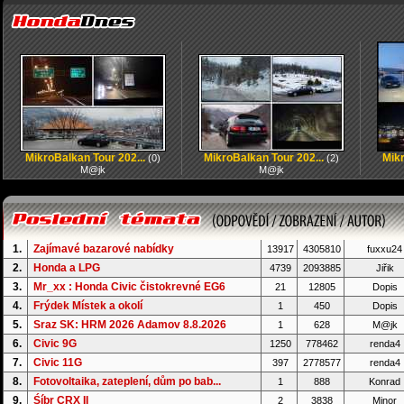
MikroBalkan Tour 202...
MikroBalkan Tour 202...
Mikr
(0)
(2)
M@jk
M@jk
1.
Zajímavé bazarové nabídky
13917
4305810
fuxxu24
2.
Honda a LPG
4739
2093885
Jiřik
3.
Mr_xx : Honda Civic čistokrevné EG6
21
12805
Dopis
4.
Frýdek Místek a okolí
1
450
Dopis
5.
Sraz SK: HRM 2026 Adamov 8.8.2026
1
628
M@jk
6.
Civic 9G
1250
778462
renda4
7.
Civic 11G
397
2778577
renda4
8.
Fotovoltaika, zateplení, dům po bab...
1
888
Konrad
9.
Śíbr CRX II
2
3838
Minor