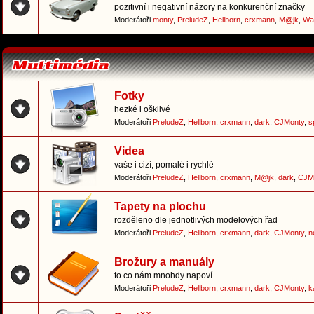
pozitivní i negativní názory na konkurenční značky
Moderátoři
monty
,
PreludeZ
,
Hellborn
,
crxmann
,
M@jk
,
Wa
Fotky
hezké i ošklivé
Moderátoři
PreludeZ
,
Hellborn
,
crxmann
,
dark
,
CJMonty
,
s
Videa
vaše i cizí, pomalé i rychlé
Moderátoři
PreludeZ
,
Hellborn
,
crxmann
,
M@jk
,
dark
,
CJM
Tapety na plochu
rozděleno dle jednotlivých modelových řad
Moderátoři
PreludeZ
,
Hellborn
,
crxmann
,
dark
,
CJMonty
,
n
Brožury a manuály
to co nám mnohdy napoví
Moderátoři
PreludeZ
,
Hellborn
,
crxmann
,
dark
,
CJMonty
,
k