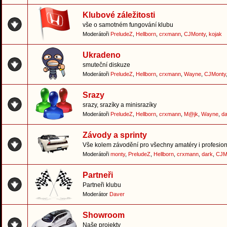
Klubové záležitosti
vše o samotném fungování klubu
Moderátoři
PreludeZ
,
Hellborn
,
crxmann
,
CJMonty
,
kojak
Ukradeno
smuteční diskuze
Moderátoři
PreludeZ
,
Hellborn
,
crxmann
,
Wayne
,
CJMonty
Srazy
srazy, srazíky a minisrazíky
Moderátoři
PreludeZ
,
Hellborn
,
crxmann
,
M@jk
,
Wayne
,
da
Závody a sprinty
Vše kolem závodění pro všechny amatéry i profesion
Moderátoři
monty
,
PreludeZ
,
Hellborn
,
crxmann
,
dark
,
CJM
Partneři
Partneři klubu
Moderátor
Daver
Showroom
Naše projekty