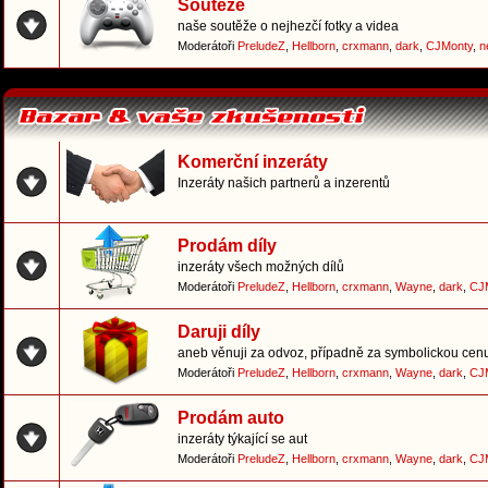
Soutěže
naše soutěže o nejhezčí fotky a videa
Moderátoři
PreludeZ
,
Hellborn
,
crxmann
,
dark
,
CJMonty
,
n
Komerční inzeráty
Inzeráty našich partnerů a inzerentů
Prodám díly
inzeráty všech možných dílů
Moderátoři
PreludeZ
,
Hellborn
,
crxmann
,
Wayne
,
dark
,
CJ
Daruji díly
aneb věnuji za odvoz, případně za symbolickou cen
Moderátoři
PreludeZ
,
Hellborn
,
crxmann
,
Wayne
,
dark
,
CJ
Prodám auto
inzeráty týkající se aut
Moderátoři
PreludeZ
,
Hellborn
,
crxmann
,
Wayne
,
dark
,
CJ