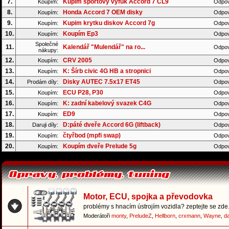
7.
Kupim sportovy vyfuk Accord 7 CL9
Koupím:
Odpov
8.
Honda Accord 7 OEM disky
Koupím:
Odpov
9.
Kupim krytku diskov Accord 7g
Koupím:
Odpov
10.
Koupím Ep3
Koupím:
Odpov
Společné
11.
Kalendář "Mulendář" na ro...
Odpov
nákupy:
12.
CRV 2005
Koupím:
Odpov
13.
K: Šírb civic 4G HB a stropnici
Koupím:
Odpov
14.
Disky AUTEC 7.5x17 ET45
Prodám díly:
Odpov
15.
ECU P28, P30
Koupím:
Odpov
16.
K: zadní kabelový svazek C4G
Koupím:
Odpov
17.
ED9
Koupím:
Odpov
18.
D:páté dveře Accord 6G (liftback)
Daruji díly:
Odpov
19.
čtyřbod (mpfi swap)
Koupím:
Odpov
20.
Koupím dveře Prelude 5g
Koupím:
Odpov
Motor, ECU, spojka a převodovka
problémy s hnacím ústrojím vozidla? zeptejte se zde.
Moderátoři
monty
,
PreludeZ
,
Hellborn
,
crxmann
,
Wayne
,
d