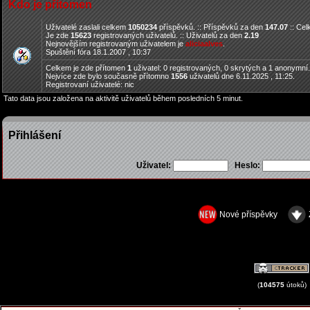
Kdo je přítomen
Uživatelé zaslali celkem
1050234
příspěvků. :: Příspěvků za den
147.07
:: Ce
Je zde
15623
registrovaných uživatelů. :: Uživatelů za den
2.19
Nejnovějším registrovaným uživatelem je
aliciaalves
.
Spuštění fóra 18.1.2007 , 10:37
Celkem je zde přítomen
1
uživatel: 0 registrovaných, 0 skrytých a 1 anonymní
Nejvíce zde bylo současně přítomno
1556
uživatelů dne 6.11.2025 , 11:25.
Registrovaní uživatelé: nic
Tato data jsou založena na aktivitě uživatelů během posledních 5 minut.
Přihlášení
Uživatel:
Heslo:
Nové příspěvky
(
104575
útoků)