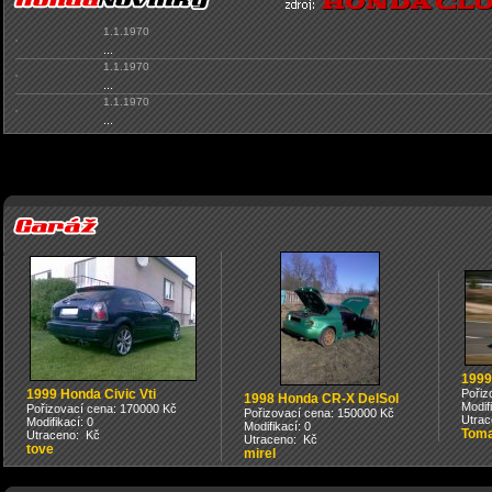
1.1.1970
...
1.1.1970
...
1.1.1970
...
1999
1999 Honda Civic Vti
Pořiz
1998 Honda CR-X DelSol
Modif
Pořizovací cena: 170000 Kč
Pořizovací cena: 150000 Kč
Utrac
Modifikací: 0
Modifikací: 0
Tom
Utraceno: Kč
Utraceno: Kč
tove
mirel