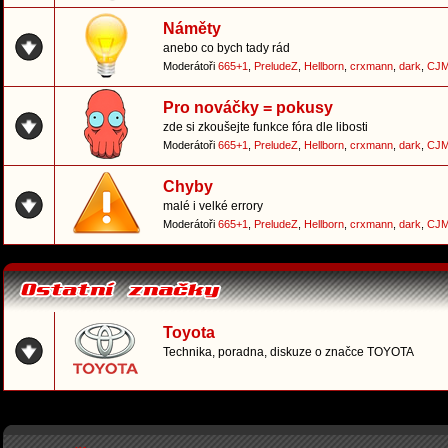
Náměty
anebo co bych tady rád
Moderátoři
665+1
,
PreludeZ
,
Hellborn
,
crxmann
,
dark
,
CJM
Pro nováčky = pokusy
zde si zkoušejte funkce fóra dle libosti
Moderátoři
665+1
,
PreludeZ
,
Hellborn
,
crxmann
,
dark
,
CJM
Chyby
malé i velké errory
Moderátoři
665+1
,
PreludeZ
,
Hellborn
,
crxmann
,
dark
,
CJM
Toyota
Technika, poradna, diskuze o značce TOYOTA