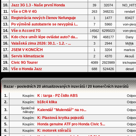
10.
Jazz 3G 1.3 - Naše první Honda
39
32074
NO_HIT
11.
Vše o CR-V 4G
263
348231
renda4
12.
Registrácia nových členov Nefunguje
1
1477
83427
13.
Po výměně autobaterie se nevypíná i...
7
5960
von-pivo
14.
Vše o Accord 7G
14562
6295023
von-pivo
15.
Kdo chce umět lépe ovládat auto? da...
796
468177
Dany
16.
Valašská zima 2026: 30.1. - 1.2. - ...
3
2944
M@jk
17.
JSEM V KONCÍCH
1
3204
markos
18.
Servis klimatizacie
2
4370
Akouš
19.
Civic 9G Tourer
4089
2923989
trichopte
20.
Vše o Honda Jazz
688
524426
desel
Bazar - posledních 20 aktualizovaných inzerátů / 20 komerčních inzerátů
1.
K : targa - PZ čidlo ABS
Koupím:
Odpov
2.
b18c4 klika
Koupím:
Odpov
Společné
3.
Kalendář "Mulendář" na ro...
Odpov
nákupy:
4.
K: Plastová krytka pojezdů
Koupím:
Odpov
5.
Honda genuine ATF pro Honda Civic 5...
Koupím:
Odpov
6.
K: motorek stěračů
Koupím:
Odpov