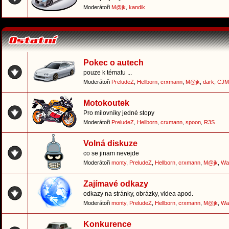
Moderátoři
M@jk
,
kandik
Pokec o autech
pouze k tématu ...
Moderátoři
PreludeZ
,
Hellborn
,
crxmann
,
M@jk
,
dark
,
CJM
Motokoutek
Pro milovníky jedné stopy
Moderátoři
PreludeZ
,
Hellborn
,
crxmann
,
spoon
,
R3S
Volná diskuze
co se jinam nevejde
Moderátoři
monty
,
PreludeZ
,
Hellborn
,
crxmann
,
M@jk
,
Wa
Zajímavé odkazy
odkazy na stránky, obrázky, videa apod.
Moderátoři
monty
,
PreludeZ
,
Hellborn
,
crxmann
,
M@jk
,
Wa
Konkurence