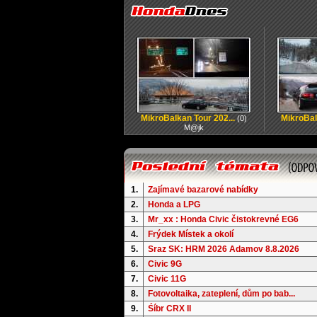
MikroBalkan Tour 202...
MikroBal
(0)
M@jk
1.
Zajímavé bazarové nabídky
2.
Honda a LPG
3.
Mr_xx : Honda Civic čistokrevné EG6
4.
Frýdek Místek a okolí
5.
Sraz SK: HRM 2026 Adamov 8.8.2026
6.
Civic 9G
7.
Civic 11G
8.
Fotovoltaika, zateplení, dům po bab...
9.
Śíbr CRX II