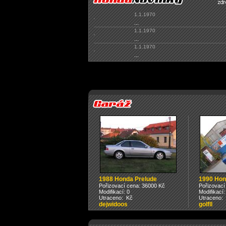
1.1.1970
...
1.1.1970
...
1.1.1970
...
1988 Honda Prelude
1990 Hon
Pořizovací cena: 36000 Kč
Pořizovací
Modifikací: 0
Modifikací:
Utraceno: Kč
Utraceno:
dejwidoos
golfll