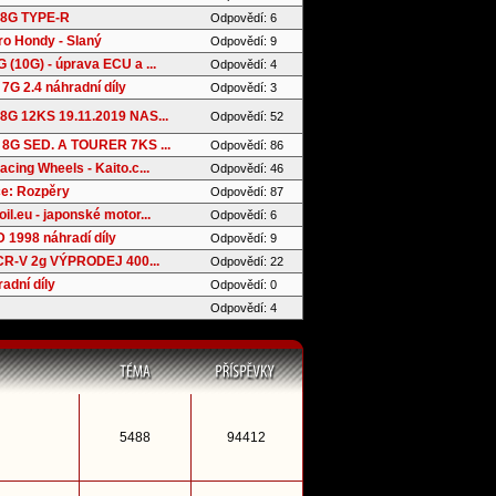
8G TYPE-R
Odpovědí: 6
ro Hondy - Slaný
Odpovědí: 9
(10G) - úprava ECU a ...
Odpovědí: 4
7G 2.4 náhradní díly
Odpovědí: 3
G 12KS 19.11.2019 NAS...
Odpovědí: 52
8G SED. A TOURER 7KS ...
Odpovědí: 86
cing Wheels - Kaito.c...
Odpovědí: 46
e: Rozpěry
Odpovědí: 87
l.eu - japonské motor...
Odpovědí: 6
 1998 náhradí díly
Odpovědí: 9
 CR-V 2g VÝPRODEJ 400...
Odpovědí: 22
adní díly
Odpovědí: 0
Odpovědí: 4
5488
94412