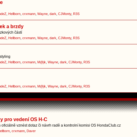
ce
udeZ
,
Hellborn
,
crxmann
,
Wayne
,
dark
,
CJMonty
,
R3S
ek a brzdy
zkových částí
udeZ
,
Hellborn
,
crxmann
,
Wayne
,
dark
,
CJMonty
,
R3S
styling
udeZ
,
Hellborn
,
crxmann
,
M@jk
,
Wayne
,
dark
,
CJMonty
,
R3S
udeZ
,
Hellborn
,
crxmann
,
M@jk
,
Wayne
,
dark
,
CJMonty
,
R3S
hy pro vedení OS H-C
oficiálně vznést dotaz či návrh radě a kontrolní komisi OS HondaClub.cz
ellborn
,
crxmann
,
Daver