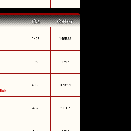
2435
148538
98
1797
4069
169859
Bully
437
21167