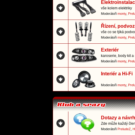
Elektroinstala
vše kolem elektriky
Moderátoři
monty
,
Prel
Řízení, podvoz
vše co se týká podvo
Moderátoři
monty
,
Prel
Exteriér
karoserie, body kit a 
Moderátoři
monty
,
Prel
Interiér a Hi-Fi
Moderátoři
monty
,
Prel
Dotazy a návr
Zde může každý člen 
Moderátoři
PreludeZ
,
H