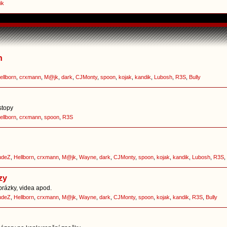
ik
h
ellborn
,
crxmann
,
M@jk
,
dark
,
CJMonty
,
spoon
,
kojak
,
kandik
,
Lubosh
,
R3S
,
Bully
stopy
ellborn
,
crxmann
,
spoon
,
R3S
udeZ
,
Hellborn
,
crxmann
,
M@jk
,
Wayne
,
dark
,
CJMonty
,
spoon
,
kojak
,
kandik
,
Lubosh
,
R3S
,
zy
brázky, videa apod.
udeZ
,
Hellborn
,
crxmann
,
M@jk
,
Wayne
,
dark
,
CJMonty
,
spoon
,
kojak
,
kandik
,
R3S
,
Bully