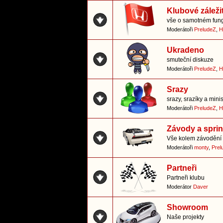
Klubové záležit
vše o samotném fung
Moderátoři
PreludeZ
,
H
Ukradeno
smuteční diskuze
Moderátoři
PreludeZ
,
H
Srazy
srazy, srazíky a mini
Moderátoři
PreludeZ
,
H
Závody a sprin
Vše kolem závodění 
Moderátoři
monty
,
Prel
Partneři
Partneři klubu
Moderátor
Daver
Showroom
Naše projekty