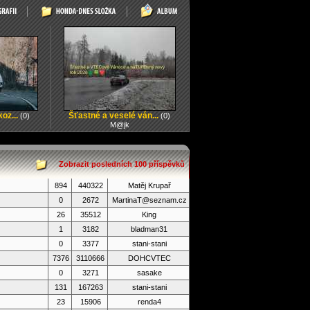
oz...
Šťastné a veselé ván...
(0)
(0)
M@jk
Zobrazit posledních 100 příspěvků
894
440322
Matěj Krupař
0
2672
MartinaT@seznam.cz
26
35512
King
1
3182
bladman31
0
3377
stani-stani
7376
3110666
DOHCVTEC
0
3271
sasake
131
167263
stani-stani
23
15906
renda4