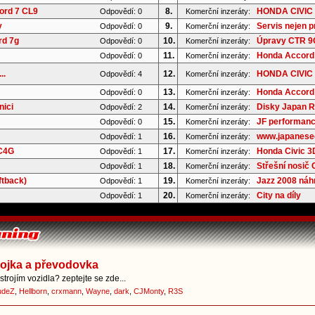
ord 7 CL9
8.
HONDA CIVIC 
Odpovědí: 0
Komerční inzeráty:
y
9.
Servis nejen p
Odpovědí: 0
Komerční inzeráty:
rd 7g
10.
Úpravy CTR 9G 
Odpovědí: 0
Komerční inzeráty:
11.
Honda Accord 
Odpovědí: 0
Komerční inzeráty:
..
12.
HONDA CIVIC 8
Odpovědí: 4
Komerční inzeráty:
13.
Honda Accord 
Odpovědí: 0
Komerční inzeráty:
nici
14.
Disky Japan Ra
Odpovědí: 2
Komerční inzeráty:
15.
JF performanc
Odpovědí: 0
Komerční inzeráty:
16.
www.japaneseoi
Odpovědí: 1
Komerční inzeráty:
 C4G
17.
Honda Civic 3D
Odpovědí: 1
Komerční inzeráty:
18.
Střešní nosič
Odpovědí: 1
Komerční inzeráty:
ftback)
19.
Jazz 2008 náhr
Odpovědí: 1
Komerční inzeráty:
20.
City na díly
Odpovědí: 1
Komerční inzeráty:
pojka a převodovka
trojím vozidla? zeptejte se zde...
udeZ
,
Hellborn
,
crxmann
,
Wayne
,
dark
,
CJMonty
,
R3S