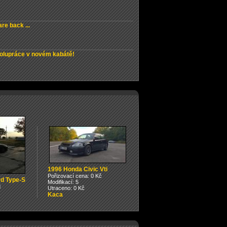
re back ...
olupráce v novém kabátě!
1996 Honda Civic Vti
Pořizovací cena: 0 Kč
d Type-S
Modifikací: 5
č
Utraceno: 0 Kč
Kaca