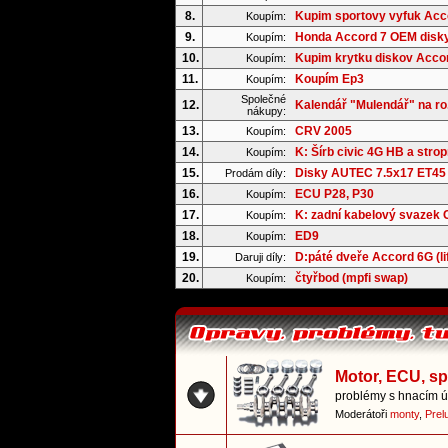
8.
Kupim sportovy vyfuk Acc
Koupím:
9.
Honda Accord 7 OEM disk
Koupím:
10.
Kupim krytku diskov Acco
Koupím:
11.
Koupím Ep3
Koupím:
Společné
12.
Kalendář "Mulendář" na ro.
nákupy:
13.
CRV 2005
Koupím:
14.
K: Šírb civic 4G HB a strop
Koupím:
15.
Disky AUTEC 7.5x17 ET45
Prodám díly:
16.
ECU P28, P30
Koupím:
17.
K: zadní kabelový svazek
Koupím:
18.
ED9
Koupím:
19.
D:páté dveře Accord 6G (li
Daruji díly:
20.
čtyřbod (mpfi swap)
Koupím:
Motor, ECU, s
problémy s hnacím ús
Moderátoři
monty
,
Prel