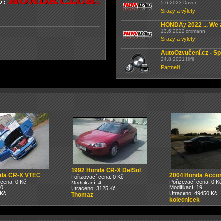
5.6.2023 Daver
Srazy a výlety
HONDAy 2022 ... We a
13.6.2022 crxmann
Srazy a výlety
AutoOzvučení.cz - Sp
24.8.2021 Hifil
Partneři
1992 Honda CR-X DelSol
da CR-X VTEC
2004 Honda Accor
Pořizovací cena: 0 Kč
 cena: 0 Kč
Pořizovací cena: 0 K
Modifikací: 4
 0
Modifikací: 19
Utraceno: 3125 Kč
 Kč
Utraceno: 49450 Kč
Thomaz
kolednicek