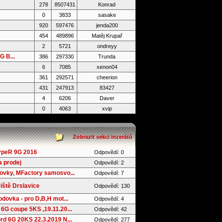
278
8507431
Konrad
0
3833
sasake
920
597476
jenda200
454
489896
Matěj Krupař
2
5721
ondreyy
 B...
386
297330
Trunda
6
7085
xenon04
361
292571
cheerion
431
247913
83427
4
6206
Daver
0
4063
xvip
Zobrazit sekci inzerátů
ypeR 9G 2016
Odpovědí: 0
 prodej
Odpovědí: 2
ovky, MFactory samosvo...
Odpovědí: 7
iště Drslavice
Odpovědí: 130
dovka - pro D,B,H mot...
Odpovědí: 4
6G coupe 5KS ,19.11.20...
Odpovědí: 42
d 6G 20KS 22.3.2019 N...
Odpovědí: 277