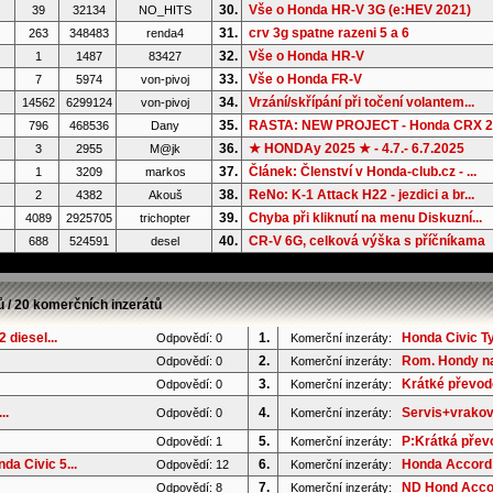
30.
Vše o Honda HR-V 3G (e:HEV 2021)
39
32134
NO_HITS
31.
crv 3g spatne razeni 5 a 6
263
348483
renda4
32.
Vše o Honda HR-V
1
1487
83427
33.
Vše o Honda FR-V
7
5974
von-pivoj
34.
Vrzání/skřípání při točení volantem...
14562
6299124
von-pivoj
35.
RASTA: NEW PROJECT - Honda CRX 2G
796
468536
Dany
36.
★ HONDAy 2025 ★ - 4.7.- 6.7.2025
3
2955
M@jk
37.
Článek: Členství v Honda-club.cz - ...
1
3209
markos
38.
ReNo: K-1 Attack H22 - jezdici a br...
2
4382
Akouš
39.
Chyba při kliknutí na menu Diskuzní...
4089
2925705
trichopter
40.
CR-V 6G, celková výška s příčníkama
688
524591
desel
ů / 20 komerčních inzerátů
 diesel...
1.
Honda Civic T
Odpovědí: 0
Komerční inzeráty:
2.
Rom. Hondy na
Odpovědí: 0
Komerční inzeráty:
3.
Krátké převod
Odpovědí: 0
Komerční inzeráty:
..
4.
Servis+vrakov
Odpovědí: 0
Komerční inzeráty:
5.
P:Krátká převo
Odpovědí: 1
Komerční inzeráty:
a Civic 5...
6.
Honda Accord 
Odpovědí: 12
Komerční inzeráty:
7.
ND Hond Accor
Odpovědí: 8
Komerční inzeráty: