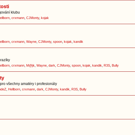
osti
ování klubu
ellborn
,
crxmann
,
CJMonty
,
kojak
ellborn
,
crxmann
,
Wayne
,
CJMonty
,
spoon
,
kojak
,
kandik
srazíky
ellborn
,
crxmann
,
M@jk
,
Wayne
,
dark
,
CJMonty
,
spoon
,
kojak
,
kandik
,
R3S
,
Bully
ty
pro všechny amatéry i profesionály
udeZ
,
Hellborn
,
crxmann
,
dark
,
CJMonty
,
kandik
,
R3S
,
Bully