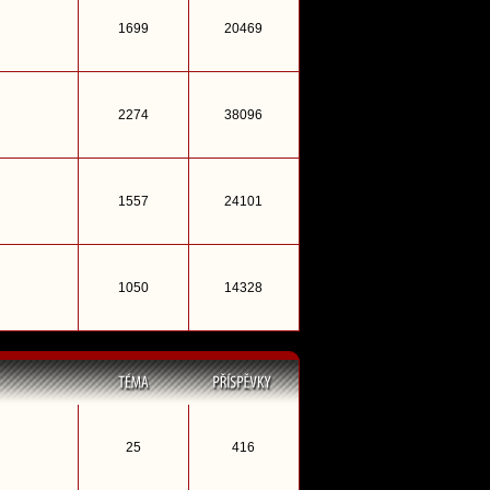
1699
20469
2274
38096
1557
24101
1050
14328
25
416