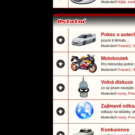
Moderátoři
M@jk
,
kand
Pokec o autec
pouze k tématu ...
Moderátoři
PreludeZ
,
H
Motokoutek
Pro milovníky jedné 
Moderátoři
PreludeZ
,
H
Volná diskuze
co se jinam nevejde
Moderátoři
monty
,
Prel
Zajímavé odka
odkazy na stránky, o
Moderátoři
monty
,
Prel
Konkurence