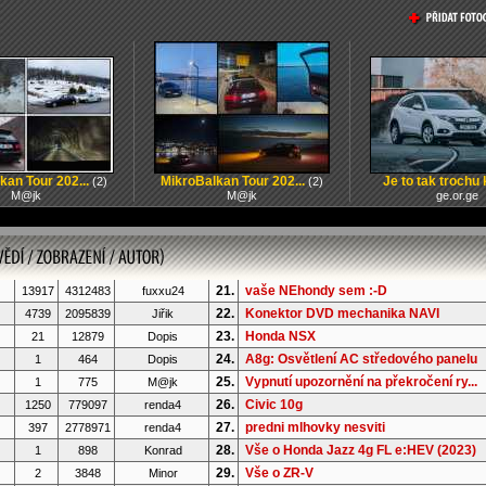
kan Tour 202...
MikroBalkan Tour 202...
Je to tak trochu k
(2)
(2)
M@jk
M@jk
ge.or.ge
21.
vaše NEhondy sem :-D
13917
4312483
fuxxu24
22.
Konektor DVD mechanika NAVI
4739
2095839
Jiřik
23.
Honda NSX
21
12879
Dopis
24.
A8g: Osvětlení AC středového panelu
1
464
Dopis
25.
Vypnutí upozornění na překročení ry...
1
775
M@jk
26.
Civic 10g
1250
779097
renda4
27.
predni mlhovky nesviti
397
2778971
renda4
28.
Vše o Honda Jazz 4g FL e:HEV (2023)
1
898
Konrad
29.
Vše o ZR-V
2
3848
Minor