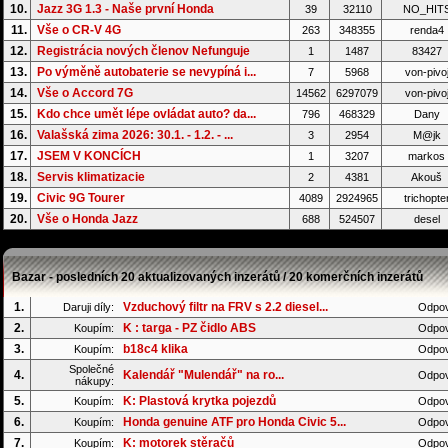
10.
Jazz 3G 1.3 - Naše první Honda
39
32110
NO_HIT
11.
Vše o CR-V 4G
263
348355
renda4
12.
Registrácia nových členov Nefunguje
1
1487
83427
13.
Po výměně autobaterie se nevypíná i...
7
5968
von-pivo
14.
Vše o Accord 7G
14562
6297079
von-pivo
15.
Kdo chce umět lépe ovládat auto? da...
796
468329
Dany
16.
Valašská zima 2026: 30.1. - 1.2. - ...
3
2954
M@jk
17.
JSEM V KONCÍCH
1
3207
markos
18.
Servis klimatizacie
2
4381
Akouš
19.
Civic 9G Tourer
4089
2924965
trichopte
20.
Vše o Honda Jazz
688
524507
desel
Bazar - posledních 20 aktualizovaných inzerátů / 20 komerčních inzerátů
1.
Vzduchový filtr na FRV s 2.2 diesel...
Daruji díly:
Odpov
2.
K : targa - PZ čidlo ABS
Koupím:
Odpov
3.
b18c4 klika
Koupím:
Odpov
Společné
4.
Kalendář "Mulendář" na ro...
Odpov
nákupy:
5.
K: Plastová krytka pojezdů
Koupím:
Odpov
6.
Honda genuine ATF pro Honda Civic 5...
Koupím:
Odpov
7.
K: motorek stěračů
Koupím:
Odpov