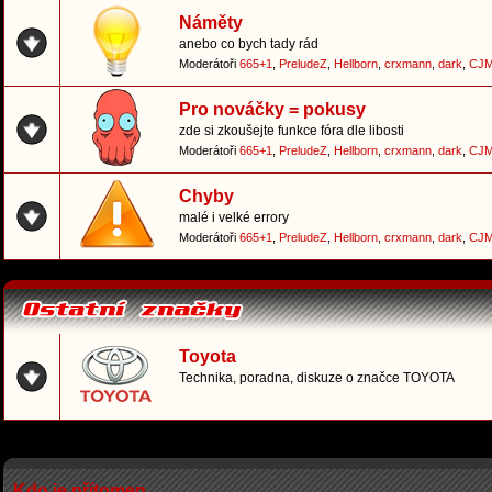
Náměty
anebo co bych tady rád
Moderátoři
665+1
,
PreludeZ
,
Hellborn
,
crxmann
,
dark
,
CJM
Pro nováčky = pokusy
zde si zkoušejte funkce fóra dle libosti
Moderátoři
665+1
,
PreludeZ
,
Hellborn
,
crxmann
,
dark
,
CJM
Chyby
malé i velké errory
Moderátoři
665+1
,
PreludeZ
,
Hellborn
,
crxmann
,
dark
,
CJM
Toyota
Technika, poradna, diskuze o značce TOYOTA
Kdo je přítomen