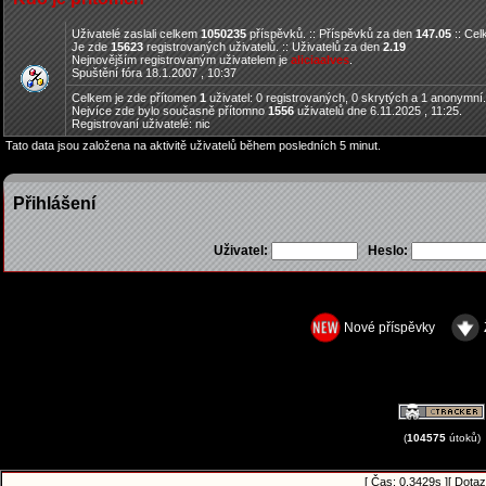
Uživatelé zaslali celkem
1050235
příspěvků. :: Příspěvků za den
147.05
:: Ce
Je zde
15623
registrovaných uživatelů. :: Uživatelů za den
2.19
Nejnovějším registrovaným uživatelem je
aliciaalves
.
Spuštění fóra 18.1.2007 , 10:37
Celkem je zde přítomen
1
uživatel: 0 registrovaných, 0 skrytých a 1 anonymní
Nejvíce zde bylo současně přítomno
1556
uživatelů dne 6.11.2025 , 11:25.
Registrovaní uživatelé: nic
Tato data jsou založena na aktivitě uživatelů během posledních 5 minut.
Přihlášení
Uživatel:
Heslo:
Nové příspěvky
(
104575
útoků)
[ Čas: 0.3429s ][ Dotaz