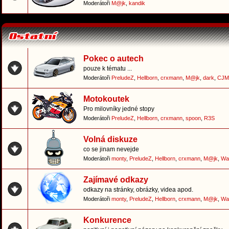
Moderátoři
M@jk
,
kandik
Pokec o autech
pouze k tématu ...
Moderátoři
PreludeZ
,
Hellborn
,
crxmann
,
M@jk
,
dark
,
CJM
Motokoutek
Pro milovníky jedné stopy
Moderátoři
PreludeZ
,
Hellborn
,
crxmann
,
spoon
,
R3S
Volná diskuze
co se jinam nevejde
Moderátoři
monty
,
PreludeZ
,
Hellborn
,
crxmann
,
M@jk
,
Wa
Zajímavé odkazy
odkazy na stránky, obrázky, videa apod.
Moderátoři
monty
,
PreludeZ
,
Hellborn
,
crxmann
,
M@jk
,
Wa
Konkurence