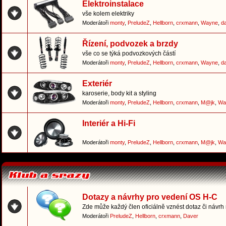
Elektroinstalace
vše kolem elektriky
Moderátoři
monty
,
PreludeZ
,
Hellborn
,
crxmann
,
Wayne
,
d
Řízení, podvozek a brzdy
vše co se týká podvozkových částí
Moderátoři
monty
,
PreludeZ
,
Hellborn
,
crxmann
,
Wayne
,
d
Exteriér
karoserie, body kit a styling
Moderátoři
monty
,
PreludeZ
,
Hellborn
,
crxmann
,
M@jk
,
Wa
Interiér a Hi-Fi
Moderátoři
monty
,
PreludeZ
,
Hellborn
,
crxmann
,
M@jk
,
Wa
Dotazy a návrhy pro vedení OS H-C
Zde může každý člen oficiálně vznést dotaz či návrh
Moderátoři
PreludeZ
,
Hellborn
,
crxmann
,
Daver