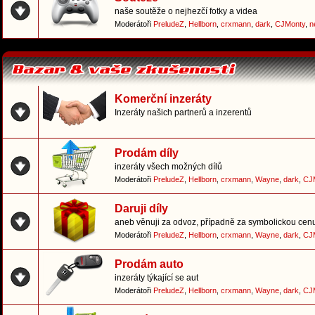
naše soutěže o nejhezčí fotky a videa
Moderátoři
PreludeZ
,
Hellborn
,
crxmann
,
dark
,
CJMonty
,
n
Komerční inzeráty
Inzeráty našich partnerů a inzerentů
Prodám díly
inzeráty všech možných dílů
Moderátoři
PreludeZ
,
Hellborn
,
crxmann
,
Wayne
,
dark
,
CJ
Daruji díly
aneb věnuji za odvoz, případně za symbolickou cen
Moderátoři
PreludeZ
,
Hellborn
,
crxmann
,
Wayne
,
dark
,
CJ
Prodám auto
inzeráty týkající se aut
Moderátoři
PreludeZ
,
Hellborn
,
crxmann
,
Wayne
,
dark
,
CJ