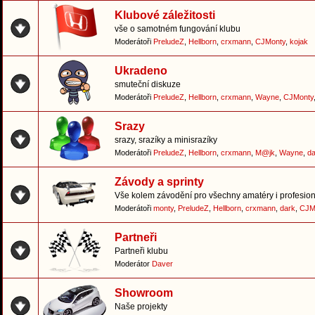
Klubové záležitosti
vše o samotném fungování klubu
Moderátoři
PreludeZ
,
Hellborn
,
crxmann
,
CJMonty
,
kojak
Ukradeno
smuteční diskuze
Moderátoři
PreludeZ
,
Hellborn
,
crxmann
,
Wayne
,
CJMonty
Srazy
srazy, srazíky a minisrazíky
Moderátoři
PreludeZ
,
Hellborn
,
crxmann
,
M@jk
,
Wayne
,
da
Závody a sprinty
Vše kolem závodění pro všechny amatéry i profesion
Moderátoři
monty
,
PreludeZ
,
Hellborn
,
crxmann
,
dark
,
CJM
Partneři
Partneři klubu
Moderátor
Daver
Showroom
Naše projekty