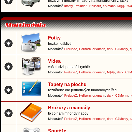
pozitivní i negativní názory na konkurenční značky
Moderátoři
monty
,
PreludeZ
,
Hellborn
,
crxmann
,
M@jk
,
Wa
Fotky
hezké i ošklivé
Moderátoři
PreludeZ
,
Hellborn
,
crxmann
,
dark
,
CJMonty
,
s
Videa
vaše i cizí, pomalé i rychlé
Moderátoři
PreludeZ
,
Hellborn
,
crxmann
,
M@jk
,
dark
,
CJM
Tapety na plochu
rozděleno dle jednotlivých modelových řad
Moderátoři
PreludeZ
,
Hellborn
,
crxmann
,
dark
,
CJMonty
,
n
Brožury a manuály
to co nám mnohdy napoví
Moderátoři
PreludeZ
,
Hellborn
,
crxmann
,
dark
,
CJMonty
,
k
Soutěže