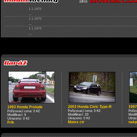
1.1.1970
...
1.1.1970
...
1.1.1970
...
2003 Honda Civic Type-R
1997
1993 Honda Prelude
Pořizovací cena: 0 Kč
Pořiz
Pořizovací cena: 0 Kč
Modifikací: 20
Modif
Modifikací: 9
Utraceno: 0 Kč
Utrac
Utraceno: 0 Kč
Mates ctr
nakp
Frik