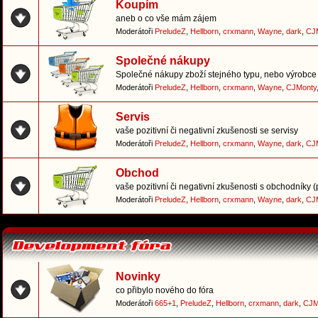
Koupím
aneb o co vše mám zájem
Moderátoři
PreludeZ
,
Hellborn
,
crxmann
,
Wayne
,
dark
,
CJ
Společné nákupy
Společné nákupy zboží stejného typu, nebo výrobce 
Moderátoři
PreludeZ
,
Hellborn
,
crxmann
,
Wayne
,
CJMonty
Servis
vaše pozitivní či negativní zkušenosti se servisy
Moderátoři
PreludeZ
,
Hellborn
,
crxmann
,
Wayne
,
dark
,
CJ
Obchod
vaše pozitivní či negativní zkušenosti s obchodníky 
Moderátoři
PreludeZ
,
Hellborn
,
crxmann
,
Wayne
,
dark
,
CJ
Novinky
co přibylo nového do fóra
Moderátoři
665+1
,
PreludeZ
,
Hellborn
,
crxmann
,
dark
,
CJM