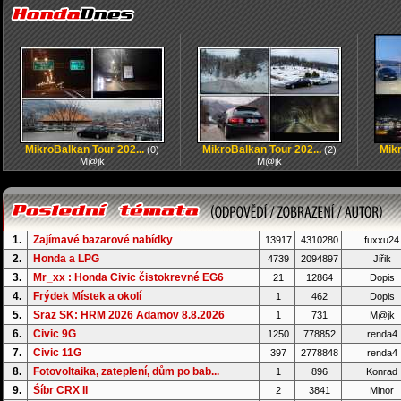
MikroBalkan Tour 202...
MikroBalkan Tour 202...
Mikr
(0)
(2)
M@jk
M@jk
1.
Zajímavé bazarové nabídky
13917
4310280
fuxxu24
2.
Honda a LPG
4739
2094897
Jiřik
3.
Mr_xx : Honda Civic čistokrevné EG6
21
12864
Dopis
4.
Frýdek Místek a okolí
1
462
Dopis
5.
Sraz SK: HRM 2026 Adamov 8.8.2026
1
731
M@jk
6.
Civic 9G
1250
778852
renda4
7.
Civic 11G
397
2778848
renda4
8.
Fotovoltaika, zateplení, dům po bab...
1
896
Konrad
9.
Śíbr CRX II
2
3841
Minor