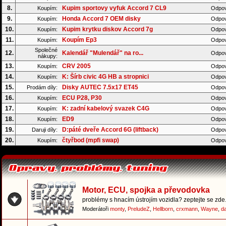
8.
Kupim sportovy vyfuk Accord 7 CL9
Koupím:
Odpov
9.
Honda Accord 7 OEM disky
Koupím:
Odpov
10.
Kupim krytku diskov Accord 7g
Koupím:
Odpov
11.
Koupím Ep3
Koupím:
Odpov
Společné
12.
Kalendář "Mulendář" na ro...
Odpov
nákupy:
13.
CRV 2005
Koupím:
Odpov
14.
K: Šírb civic 4G HB a stropnici
Koupím:
Odpov
15.
Disky AUTEC 7.5x17 ET45
Prodám díly:
Odpov
16.
ECU P28, P30
Koupím:
Odpov
17.
K: zadní kabelový svazek C4G
Koupím:
Odpov
18.
ED9
Koupím:
Odpov
19.
D:páté dveře Accord 6G (liftback)
Daruji díly:
Odpov
20.
čtyřbod (mpfi swap)
Koupím:
Odpov
Motor, ECU, spojka a převodovka
problémy s hnacím ústrojím vozidla? zeptejte se zde.
Moderátoři
monty
,
PreludeZ
,
Hellborn
,
crxmann
,
Wayne
,
d