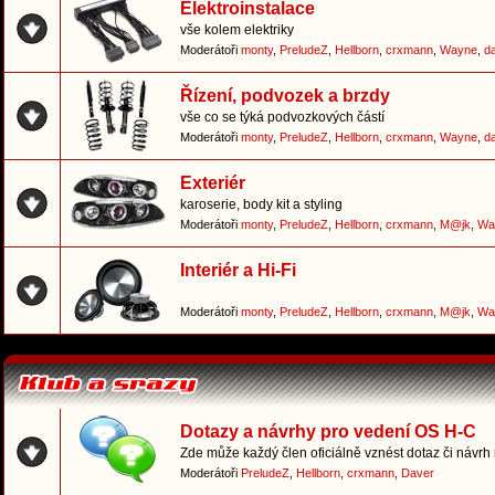
Elektroinstalace
vše kolem elektriky
Moderátoři
monty
,
PreludeZ
,
Hellborn
,
crxmann
,
Wayne
,
d
Řízení, podvozek a brzdy
vše co se týká podvozkových částí
Moderátoři
monty
,
PreludeZ
,
Hellborn
,
crxmann
,
Wayne
,
d
Exteriér
karoserie, body kit a styling
Moderátoři
monty
,
PreludeZ
,
Hellborn
,
crxmann
,
M@jk
,
Wa
Interiér a Hi-Fi
Moderátoři
monty
,
PreludeZ
,
Hellborn
,
crxmann
,
M@jk
,
Wa
Dotazy a návrhy pro vedení OS H-C
Zde může každý člen oficiálně vznést dotaz či návrh
Moderátoři
PreludeZ
,
Hellborn
,
crxmann
,
Daver