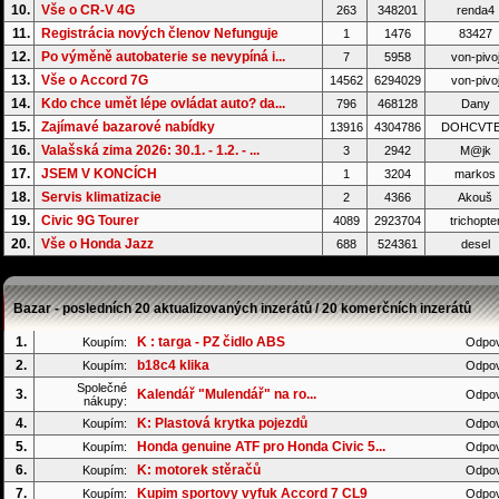
10.
Vše o CR-V 4G
263
348201
renda4
11.
Registrácia nových členov Nefunguje
1
1476
83427
12.
Po výměně autobaterie se nevypíná i...
7
5958
von-pivo
13.
Vše o Accord 7G
14562
6294029
von-pivo
14.
Kdo chce umět lépe ovládat auto? da...
796
468128
Dany
15.
Zajímavé bazarové nabídky
13916
4304786
DOHCVT
16.
Valašská zima 2026: 30.1. - 1.2. - ...
3
2942
M@jk
17.
JSEM V KONCÍCH
1
3204
markos
18.
Servis klimatizacie
2
4366
Akouš
19.
Civic 9G Tourer
4089
2923704
trichopte
20.
Vše o Honda Jazz
688
524361
desel
Bazar - posledních 20 aktualizovaných inzerátů / 20 komerčních inzerátů
1.
K : targa - PZ čidlo ABS
Koupím:
Odpov
2.
b18c4 klika
Koupím:
Odpov
Společné
3.
Kalendář "Mulendář" na ro...
Odpov
nákupy:
4.
K: Plastová krytka pojezdů
Koupím:
Odpov
5.
Honda genuine ATF pro Honda Civic 5...
Koupím:
Odpov
6.
K: motorek stěračů
Koupím:
Odpov
7.
Kupim sportovy vyfuk Accord 7 CL9
Koupím:
Odpov