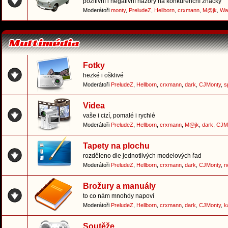
pozitivní i negativní názory na konkurenční značky
Moderátoři
monty
,
PreludeZ
,
Hellborn
,
crxmann
,
M@jk
,
Wa
Fotky
hezké i ošklivé
Moderátoři
PreludeZ
,
Hellborn
,
crxmann
,
dark
,
CJMonty
,
s
Videa
vaše i cizí, pomalé i rychlé
Moderátoři
PreludeZ
,
Hellborn
,
crxmann
,
M@jk
,
dark
,
CJM
Tapety na plochu
rozděleno dle jednotlivých modelových řad
Moderátoři
PreludeZ
,
Hellborn
,
crxmann
,
dark
,
CJMonty
,
n
Brožury a manuály
to co nám mnohdy napoví
Moderátoři
PreludeZ
,
Hellborn
,
crxmann
,
dark
,
CJMonty
,
k
Soutěže