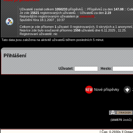
Uživatelé zaslali celkem
1050233
příspěvků. :: Příspěvků za den
147.08
:: Ce
Je zde
15621
registrovaných uživatelů. :: Uživatelů za den
2.19
Nejnovějším registrovaným uživatelem je
cmvcrv35
.
Spuštění fóra 18.1.2007 , 10:37
Celkem je zde přítomen
1
uživatel: 0 registrovaných, 0 skrytých a 1 anonymní
Nejvíce zde bylo současně přítomno
1556
uživatelů dne 6.11.2025 , 11:25.
Registrovaní uživatelé: nic
Tato data jsou založena na aktivitě uživatelů během posledních 5 minut.
Přihlášení
Uživatel:
Heslo:
Nové příspěvky
(
104575
útoků)
[ Čas: 0.2930s ][ Dotaz