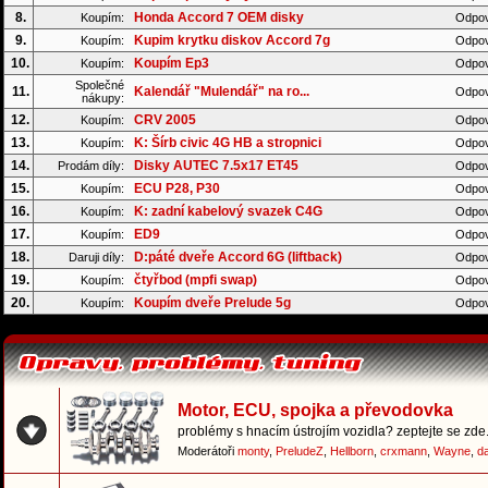
8.
Honda Accord 7 OEM disky
Koupím:
Odpov
9.
Kupim krytku diskov Accord 7g
Koupím:
Odpov
10.
Koupím Ep3
Koupím:
Odpov
Společné
11.
Kalendář "Mulendář" na ro...
Odpov
nákupy:
12.
CRV 2005
Koupím:
Odpov
13.
K: Šírb civic 4G HB a stropnici
Koupím:
Odpov
14.
Disky AUTEC 7.5x17 ET45
Prodám díly:
Odpov
15.
ECU P28, P30
Koupím:
Odpov
16.
K: zadní kabelový svazek C4G
Koupím:
Odpov
17.
ED9
Koupím:
Odpov
18.
D:páté dveře Accord 6G (liftback)
Daruji díly:
Odpov
19.
čtyřbod (mpfi swap)
Koupím:
Odpov
20.
Koupím dveře Prelude 5g
Koupím:
Odpov
Motor, ECU, spojka a převodovka
problémy s hnacím ústrojím vozidla? zeptejte se zde.
Moderátoři
monty
,
PreludeZ
,
Hellborn
,
crxmann
,
Wayne
,
d