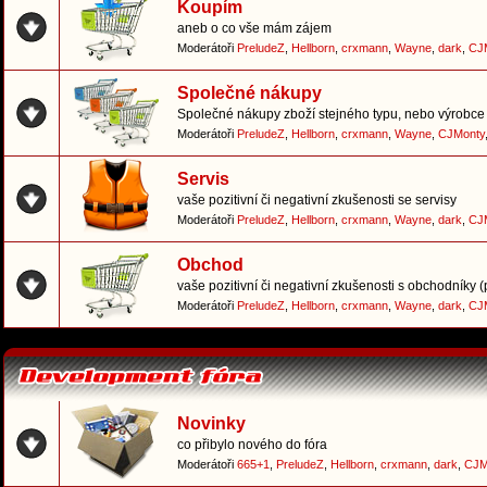
Koupím
aneb o co vše mám zájem
Moderátoři
PreludeZ
,
Hellborn
,
crxmann
,
Wayne
,
dark
,
CJ
Společné nákupy
Společné nákupy zboží stejného typu, nebo výrobce 
Moderátoři
PreludeZ
,
Hellborn
,
crxmann
,
Wayne
,
CJMonty
Servis
vaše pozitivní či negativní zkušenosti se servisy
Moderátoři
PreludeZ
,
Hellborn
,
crxmann
,
Wayne
,
dark
,
CJ
Obchod
vaše pozitivní či negativní zkušenosti s obchodníky 
Moderátoři
PreludeZ
,
Hellborn
,
crxmann
,
Wayne
,
dark
,
CJ
Novinky
co přibylo nového do fóra
Moderátoři
665+1
,
PreludeZ
,
Hellborn
,
crxmann
,
dark
,
CJM