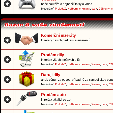
naše soutěže o nejhezčí fotky a videa
Moderátoři
PreludeZ
,
Hellborn
,
crxmann
,
dark
,
CJMonty
,
n
Komerční inzeráty
Inzeráty našich partnerů a inzerentů
Prodám díly
inzeráty všech možných dílů
Moderátoři
PreludeZ
,
Hellborn
,
crxmann
,
Wayne
,
dark
,
CJ
Daruji díly
aneb věnuji za odvoz, případně za symbolickou cen
Moderátoři
PreludeZ
,
Hellborn
,
crxmann
,
Wayne
,
dark
,
CJ
Prodám auto
inzeráty týkající se aut
Moderátoři
PreludeZ
,
Hellborn
,
crxmann
,
Wayne
,
dark
,
CJ