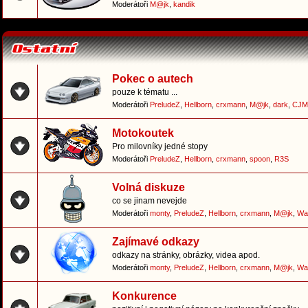
Moderátoři
M@jk
,
kandik
Pokec o autech
pouze k tématu ...
Moderátoři
PreludeZ
,
Hellborn
,
crxmann
,
M@jk
,
dark
,
CJM
Motokoutek
Pro milovníky jedné stopy
Moderátoři
PreludeZ
,
Hellborn
,
crxmann
,
spoon
,
R3S
Volná diskuze
co se jinam nevejde
Moderátoři
monty
,
PreludeZ
,
Hellborn
,
crxmann
,
M@jk
,
Wa
Zajímavé odkazy
odkazy na stránky, obrázky, videa apod.
Moderátoři
monty
,
PreludeZ
,
Hellborn
,
crxmann
,
M@jk
,
Wa
Konkurence