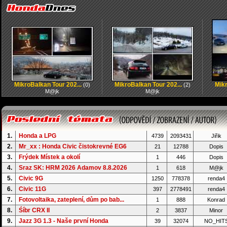
MikroBalkan Tour 202...
MikroBalkan Tour 202...
Mikr
(0)
(2)
M@jk
M@jk
1.
Honda a LPG
4739
2093431
Jiřik
2.
Mr_xx : Honda Civic čistokrevné EG6
21
12788
Dopis
3.
Frýdek Místek a okolí
1
446
Dopis
4.
Sraz SK: HRM 2026 Adamov 8.8.2026
1
618
M@jk
5.
Civic 9G
1250
778378
renda4
6.
Civic 11G
397
2778491
renda4
7.
Fotovoltaika, zateplení, dům po bab...
1
888
Konrad
8.
Śíbr CRX II
2
3837
Minor
9.
Jazz 3G 1.3 - Naše první Honda
39
32074
NO_HIT