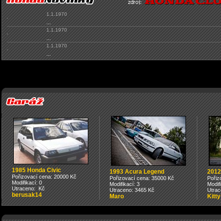
1.1.1970
...
1.1.1970
...
1.1.1970
...
1985 Honda Civic
1993 Acura Legend
2012
Pořizovací cena: 20000 Kč
Pořizovací cena: 35000 Kč
Pořiz
Modifikací: 0
Modifikací: 3
Modif
Utraceno: Kč
Utraceno: 3465 Kč
Utrac
berusak14
Maro
Kitty