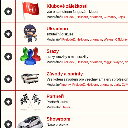
Klubové záležitosti
vše o samotném fungování klubu
Moderátoři
PreludeZ
,
Hellborn
,
crxmann
,
CJMonty
,
kojak
Ukradeno
smuteční diskuze
Moderátoři
PreludeZ
,
Hellborn
,
crxmann
,
Wayne
,
CJMonty
Srazy
srazy, srazíky a minisrazíky
Moderátoři
PreludeZ
,
Hellborn
,
crxmann
,
M@jk
,
Wayne
,
da
Závody a sprinty
Vše kolem závodění pro všechny amatéry i profesion
Moderátoři
monty
,
PreludeZ
,
Hellborn
,
crxmann
,
dark
,
CJM
Partneři
Partneři klubu
Moderátor
Daver
Showroom
Naše projekty