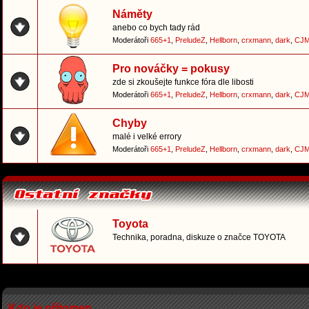
Náměty
anebo co bych tady rád
Moderátoři
665+1
,
PreludeZ
,
Hellborn
,
crxmann
,
dark
,
CJM
Pro nováčky = pokusy
zde si zkoušejte funkce fóra dle libosti
Moderátoři
665+1
,
PreludeZ
,
Hellborn
,
crxmann
,
dark
,
CJM
Chyby
malé i velké errory
Moderátoři
665+1
,
PreludeZ
,
Hellborn
,
crxmann
,
dark
,
CJM
Toyota
Technika, poradna, diskuze o značce TOYOTA
Kdo je přítomen