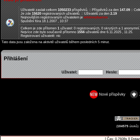
Uživatelé zaslali celkem
1050233
příspěvků. :: Příspěvků za den
147.09
:: Ce
Je zde
15620
registrovaných uživatelů. :: Uživatelů za den
2.19
Nejnovějším registrovaným uživatelem je
whitneybarron
.
Spuštění fóra 18.1.2007 , 10:37
Celkem je zde přítomen
1
uživatel: 0 registrovaných, 0 skrytých a 1 anonymní
Nejvíce zde bylo současně přítomno
1556
uživatelů dne 6.11.2025 , 11:25.
Registrovaní uživatelé: nic
Tato data jsou založena na aktivitě uživatelů během posledních 5 minut.
Přihlášení
Uživatel:
Heslo:
Nové příspěvky
(
104575
útoků)
[ Čas: 0.7608s ][ Dotaz