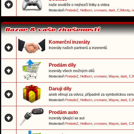
naše soutěže o nejhezčí fotky a videa
Moderátoři
PreludeZ
,
Hellborn
,
crxmann
,
dark
,
CJMonty
,
n
Komerční inzeráty
Inzeráty našich partnerů a inzerentů
Prodám díly
inzeráty všech možných dílů
Moderátoři
PreludeZ
,
Hellborn
,
crxmann
,
Wayne
,
dark
,
CJ
Daruji díly
aneb věnuji za odvoz, případně za symbolickou cen
Moderátoři
PreludeZ
,
Hellborn
,
crxmann
,
Wayne
,
dark
,
CJ
Prodám auto
inzeráty týkající se aut
Moderátoři
PreludeZ
,
Hellborn
,
crxmann
,
Wayne
,
dark
,
CJ