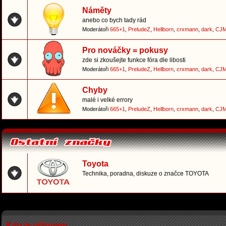
Náměty
anebo co bych tady rád
Moderátoři
665+1
,
PreludeZ
,
Hellborn
,
crxmann
,
dark
,
CJM
Pro nováčky = pokusy
zde si zkoušejte funkce fóra dle libosti
Moderátoři
665+1
,
PreludeZ
,
Hellborn
,
crxmann
,
dark
,
CJM
Chyby
malé i velké errory
Moderátoři
665+1
,
PreludeZ
,
Hellborn
,
crxmann
,
dark
,
CJM
Toyota
Technika, poradna, diskuze o značce TOYOTA
Kdo je přítomen