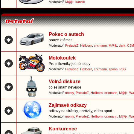
Moderátoři
M@jk
,
kandik
Pokec o autech
pouze k tématu ...
Moderátoři
PreludeZ
,
Hellborn
,
crxmann
,
M@jk
,
dark
,
CJM
Motokoutek
Pro milovníky jedné stopy
Moderátoři
PreludeZ
,
Hellborn
,
crxmann
,
spoon
,
R3S
Volná diskuze
co se jinam nevejde
Moderátoři
monty
,
PreludeZ
,
Hellborn
,
crxmann
,
M@jk
,
Wa
Zajímavé odkazy
odkazy na stránky, obrázky, videa apod.
Moderátoři
monty
,
PreludeZ
,
Hellborn
,
crxmann
,
M@jk
,
Wa
Konkurence