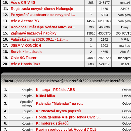
10.
Vše o CR-V 4G
263
348177
renda4
11.
Registrácia nových členov Nefunguje
1
1476
83427
12.
Po výměně autobaterie se nevypíná i...
7
5954
von-pivo
13.
Vše o Accord 7G
14562
6293168
von-pivo
14.
Kdo chce umět lépe ovládat auto? da...
796
468096
Dany
15.
Zajímavé bazarové nabídky
13916
4303370
DOHCVT
16.
Valašská zima 2026: 30.1. - 1.2. - ...
3
2942
M@jk
17.
JSEM V KONCÍCH
1
3203
markos
18.
Servis klimatizacie
2
4365
Akouš
19.
Civic 9G Tourer
4089
2922720
trichopte
20.
Vše o Honda Jazz
688
524317
desel
Bazar - posledních 20 aktualizovaných inzerátů / 20 komerčních inzerátů
1.
K : targa - PZ čidlo ABS
Koupím:
Odpov
2.
b18c4 klika
Koupím:
Odpov
Společné
3.
Kalendář "Mulendář" na ro...
Odpov
nákupy:
4.
K: Plastová krytka pojezdů
Koupím:
Odpov
5.
Honda genuine ATF pro Honda Civic 5...
Koupím:
Odpov
6.
K: motorek stěračů
Koupím:
Odpov
7.
Kupim sportovy vyfuk Accord 7 CL9
Koupím:
Odpov