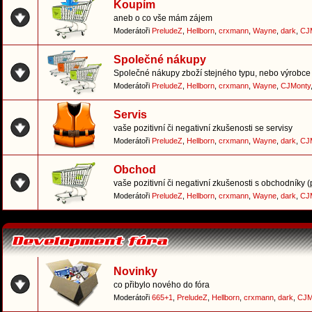
Koupím
aneb o co vše mám zájem
Moderátoři
PreludeZ
,
Hellborn
,
crxmann
,
Wayne
,
dark
,
CJ
Společné nákupy
Společné nákupy zboží stejného typu, nebo výrobce 
Moderátoři
PreludeZ
,
Hellborn
,
crxmann
,
Wayne
,
CJMonty
Servis
vaše pozitivní či negativní zkušenosti se servisy
Moderátoři
PreludeZ
,
Hellborn
,
crxmann
,
Wayne
,
dark
,
CJ
Obchod
vaše pozitivní či negativní zkušenosti s obchodníky 
Moderátoři
PreludeZ
,
Hellborn
,
crxmann
,
Wayne
,
dark
,
CJ
Novinky
co přibylo nového do fóra
Moderátoři
665+1
,
PreludeZ
,
Hellborn
,
crxmann
,
dark
,
CJM