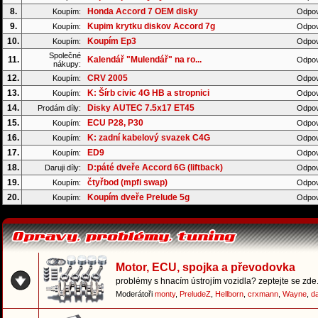
8.
Honda Accord 7 OEM disky
Koupím:
Odpov
9.
Kupim krytku diskov Accord 7g
Koupím:
Odpov
10.
Koupím Ep3
Koupím:
Odpov
Společné
11.
Kalendář "Mulendář" na ro...
Odpov
nákupy:
12.
CRV 2005
Koupím:
Odpov
13.
K: Šírb civic 4G HB a stropnici
Koupím:
Odpov
14.
Disky AUTEC 7.5x17 ET45
Prodám díly:
Odpov
15.
ECU P28, P30
Koupím:
Odpov
16.
K: zadní kabelový svazek C4G
Koupím:
Odpov
17.
ED9
Koupím:
Odpov
18.
D:páté dveře Accord 6G (liftback)
Daruji díly:
Odpov
19.
čtyřbod (mpfi swap)
Koupím:
Odpov
20.
Koupím dveře Prelude 5g
Koupím:
Odpov
Motor, ECU, spojka a převodovka
problémy s hnacím ústrojím vozidla? zeptejte se zde.
Moderátoři
monty
,
PreludeZ
,
Hellborn
,
crxmann
,
Wayne
,
d