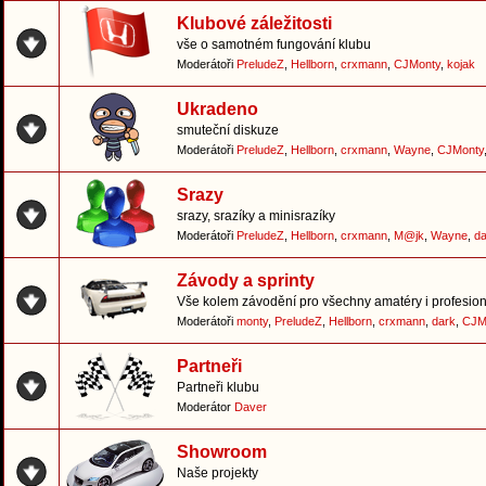
Klubové záležitosti
vše o samotném fungování klubu
Moderátoři
PreludeZ
,
Hellborn
,
crxmann
,
CJMonty
,
kojak
Ukradeno
smuteční diskuze
Moderátoři
PreludeZ
,
Hellborn
,
crxmann
,
Wayne
,
CJMonty
Srazy
srazy, srazíky a minisrazíky
Moderátoři
PreludeZ
,
Hellborn
,
crxmann
,
M@jk
,
Wayne
,
da
Závody a sprinty
Vše kolem závodění pro všechny amatéry i profesion
Moderátoři
monty
,
PreludeZ
,
Hellborn
,
crxmann
,
dark
,
CJM
Partneři
Partneři klubu
Moderátor
Daver
Showroom
Naše projekty