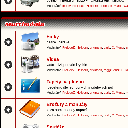
pozitivní i negativní názory na konkurenční značky
Moderátoři
monty
,
PreludeZ
,
Hellborn
,
crxmann
,
M@jk
,
Wa
Fotky
hezké i ošklivé
Moderátoři
PreludeZ
,
Hellborn
,
crxmann
,
dark
,
CJMonty
,
s
Videa
vaše i cizí, pomalé i rychlé
Moderátoři
PreludeZ
,
Hellborn
,
crxmann
,
M@jk
,
dark
,
CJM
Tapety na plochu
rozděleno dle jednotlivých modelových řad
Moderátoři
PreludeZ
,
Hellborn
,
crxmann
,
dark
,
CJMonty
,
n
Brožury a manuály
to co nám mnohdy napoví
Moderátoři
PreludeZ
,
Hellborn
,
crxmann
,
dark
,
CJMonty
,
k
Soutěže