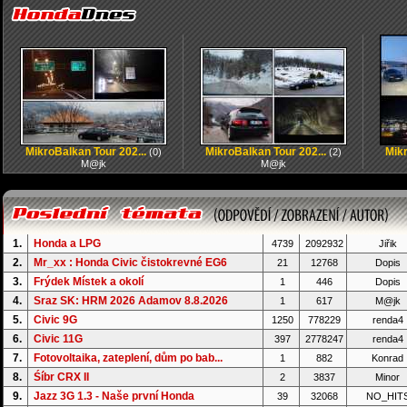
MikroBalkan Tour 202...
MikroBalkan Tour 202...
Mikr
(0)
(2)
M@jk
M@jk
1.
Honda a LPG
4739
2092932
Jiřik
2.
Mr_xx : Honda Civic čistokrevné EG6
21
12768
Dopis
3.
Frýdek Místek a okolí
1
446
Dopis
4.
Sraz SK: HRM 2026 Adamov 8.8.2026
1
617
M@jk
5.
Civic 9G
1250
778229
renda4
6.
Civic 11G
397
2778247
renda4
7.
Fotovoltaika, zateplení, dům po bab...
1
882
Konrad
8.
Śíbr CRX II
2
3837
Minor
9.
Jazz 3G 1.3 - Naše první Honda
39
32068
NO_HIT