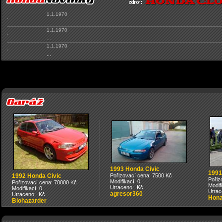
1.1.1970
...
1.1.1970
...
1.1.1970
...
1993 Honda Civic
1991
1992 Honda Civic
Pořizovací cena: 7500 Kč
Pořiz
Modifikací: 0
Pořizovací cena: 70000 Kč
Modif
Utraceno: Kč
Modifikací: 0
Utrac
agresor360
Utraceno: Kč
Hona
Biohazarder