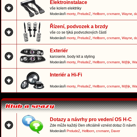
Elektroinstalace
vše kolem elektriky
Moderátoři
monty
,
PreludeZ
,
Hellborn
,
crxmann
,
Wayne
,
d
Řízení, podvozek a brzdy
vše co se týká podvozkových částí
Moderátoři
monty
,
PreludeZ
,
Hellborn
,
crxmann
,
Wayne
,
d
Exteriér
karoserie, body kit a styling
Moderátoři
monty
,
PreludeZ
,
Hellborn
,
crxmann
,
M@jk
,
Wa
Interiér a Hi-Fi
Moderátoři
monty
,
PreludeZ
,
Hellborn
,
crxmann
,
M@jk
,
Wa
Dotazy a návrhy pro vedení OS H-C
Zde může každý člen oficiálně vznést dotaz či návrh
Moderátoři
PreludeZ
,
Hellborn
,
crxmann
,
Daver