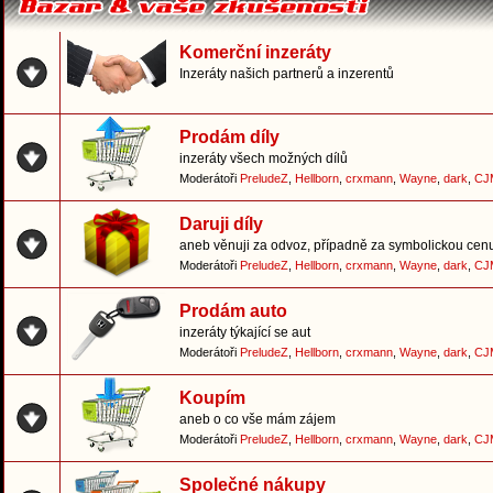
Komerční inzeráty
Inzeráty našich partnerů a inzerentů
Prodám díly
inzeráty všech možných dílů
Moderátoři
PreludeZ
,
Hellborn
,
crxmann
,
Wayne
,
dark
,
CJ
Daruji díly
aneb věnuji za odvoz, případně za symbolickou cen
Moderátoři
PreludeZ
,
Hellborn
,
crxmann
,
Wayne
,
dark
,
CJ
Prodám auto
inzeráty týkající se aut
Moderátoři
PreludeZ
,
Hellborn
,
crxmann
,
Wayne
,
dark
,
CJ
Koupím
aneb o co vše mám zájem
Moderátoři
PreludeZ
,
Hellborn
,
crxmann
,
Wayne
,
dark
,
CJ
Společné nákupy