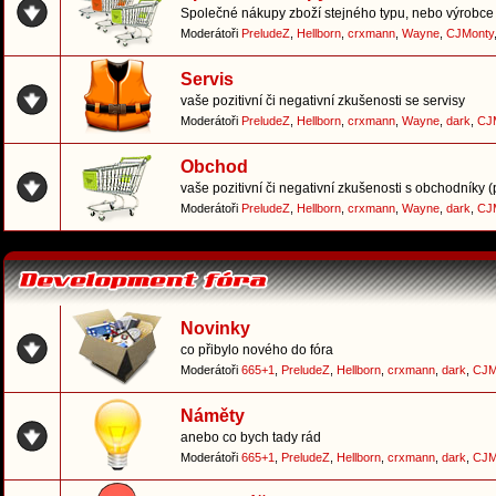
Společné nákupy zboží stejného typu, nebo výrobce 
Moderátoři
PreludeZ
,
Hellborn
,
crxmann
,
Wayne
,
CJMonty
Servis
vaše pozitivní či negativní zkušenosti se servisy
Moderátoři
PreludeZ
,
Hellborn
,
crxmann
,
Wayne
,
dark
,
CJ
Obchod
vaše pozitivní či negativní zkušenosti s obchodníky 
Moderátoři
PreludeZ
,
Hellborn
,
crxmann
,
Wayne
,
dark
,
CJ
Novinky
co přibylo nového do fóra
Moderátoři
665+1
,
PreludeZ
,
Hellborn
,
crxmann
,
dark
,
CJM
Náměty
anebo co bych tady rád
Moderátoři
665+1
,
PreludeZ
,
Hellborn
,
crxmann
,
dark
,
CJM