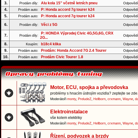
3.
Alu kola 15" včetně letních pneu
Prodám díly:
Odpovědí
4.
P: Honda accord 7g tourer k24
Prodám auto:
Odpovědí
5.
P: Honda accord 7g tourer k24
Prodám auto:
Odpovědí
6.
Věci z 5G
Prodám díly:
Odpovědí
P: HONDA Výprodej Civic 4G,5G,6G, CRX
7.
Prodám díly:
Odpovědí
2G...
8.
b18c4 klika
Koupím:
Odpovědí
9.
Prodám: Honda Accord 7G 2.4 Tourer
Prodám auto:
Odpovědí
10.
Prodám Civic Tourer 1.8
Prodám auto:
Odpovědí
Motor, ECU, spojka a převodovka
problémy s hnacím ústrojím vozidla? zeptejte se zde.
Moderátoři
monty
,
PreludeZ
,
Hellborn
,
crxmann
,
Wayne
,
d
Elektroinstalace
vše kolem elektriky
Moderátoři
monty
,
PreludeZ
,
Hellborn
,
crxmann
,
Wayne
,
d
Řízení, podvozek a brzdy