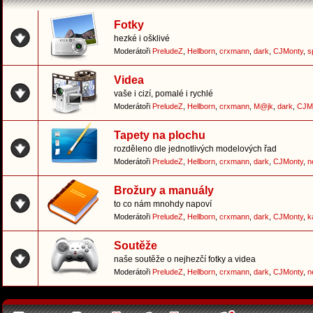
Fotky
hezké i ošklivé
Moderátoři
PreludeZ
,
Hellborn
,
crxmann
,
dark
,
CJMonty
,
s
Videa
vaše i cizí, pomalé i rychlé
Moderátoři
PreludeZ
,
Hellborn
,
crxmann
,
M@jk
,
dark
,
CJM
Tapety na plochu
rozděleno dle jednotlivých modelových řad
Moderátoři
PreludeZ
,
Hellborn
,
crxmann
,
dark
,
CJMonty
,
n
Brožury a manuály
to co nám mnohdy napoví
Moderátoři
PreludeZ
,
Hellborn
,
crxmann
,
dark
,
CJMonty
,
k
Soutěže
naše soutěže o nejhezčí fotky a videa
Moderátoři
PreludeZ
,
Hellborn
,
crxmann
,
dark
,
CJMonty
,
n