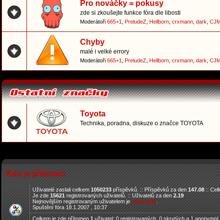
Pro nováčky = pokusy
zde si zkoušejte funkce fóra dle libosti
Moderátoři
665+1
,
PreludeZ
,
Hellborn
,
crxmann
,
dark
,
CJM
Chyby
malé i velké errory
Moderátoři
665+1
,
PreludeZ
,
Hellborn
,
crxmann
,
dark
,
CJM
Toyota
Technika, poradna, diskuze o značce TOYOTA
Kdo je přítomen
Uživatelé zaslali celkem
1050233
příspěvků. :: Příspěvků za den
147.08
:: Ce
Je zde
15621
registrovaných uživatelů. :: Uživatelů za den
2.19
Nejnovějším registrovaným uživatelem je
cmvcrv35
.
Spuštění fóra 18.1.2007 , 10:37
Celkem je zde přítomen
1
uživatel: 0 registrovaných, 0 skrytých a 1 anonymní