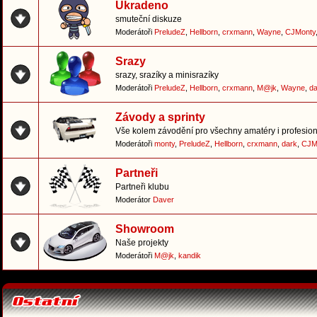
Ukradeno
smuteční diskuze
Moderátoři
PreludeZ
,
Hellborn
,
crxmann
,
Wayne
,
CJMonty
Srazy
srazy, srazíky a minisrazíky
Moderátoři
PreludeZ
,
Hellborn
,
crxmann
,
M@jk
,
Wayne
,
da
Závody a sprinty
Vše kolem závodění pro všechny amatéry i profesion
Moderátoři
monty
,
PreludeZ
,
Hellborn
,
crxmann
,
dark
,
CJM
Partneři
Partneři klubu
Moderátor
Daver
Showroom
Naše projekty
Moderátoři
M@jk
,
kandik