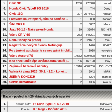
5.
Civic 9G
1250
778378
renda4
6.
Honda Civic TypeR 9G 2016
0
744
Dany
7.
Civic 11G
397
2778491
renda4
8.
Fotovoltaika, zateplení, dům po babičce ...
1
888
Konrad
9.
Śíbr CRX II
2
3837
Minor
10.
Jazz 3G 1.3 - Naše první Honda
39
32074
NO_HIT
11.
Vše o CR-V 4G
263
348201
renda4
12.
Rom. Hondy na prodej
2
824697
Rom.
13.
Registrácia nových členov Nefunguje
1
1476
83427
14.
Po výměně autobaterie se nevypíná imobil...
7
5958
von-pivo
15.
Vše o Accord 7G
14562
6294028
von-pivo
16.
Kdo chce umět lépe ovládat auto? další j...
796
468128
Dany
17.
Zajímavé bazarové nabídky
13916
4304786
DOHCVT
18.
Valašská zima 2026: 30.1. - 1.2. - koneč...
3
2942
M@jk
19.
JSEM V KONCÍCH
1
3204
markos
20.
Servis klimatizacie
2
4366
Akouš
Bazar - posledních 20 aktualizovaných inzerátů
1.
P: Civic Type R FN2 2010
Prodám auto:
Odpovědí
2.
K : targa - PZ čidlo ABS
Koupím:
Odpovědí