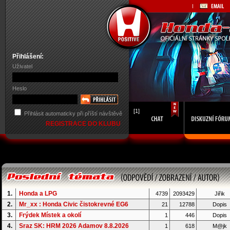
Přihlášení:
Uživatel
Heslo
[1]
Přihlásit automaticky při příští návštěvě
REGISTRACE DO KLUBU
1.
Honda a LPG
4739
2093429
Jiřik
2.
Mr_xx : Honda Civic čistokrevné EG6
21
12788
Dopis
3.
Frýdek Místek a okolí
1
446
Dopis
4.
Sraz SK: HRM 2026 Adamov 8.8.2026
1
618
M@jk