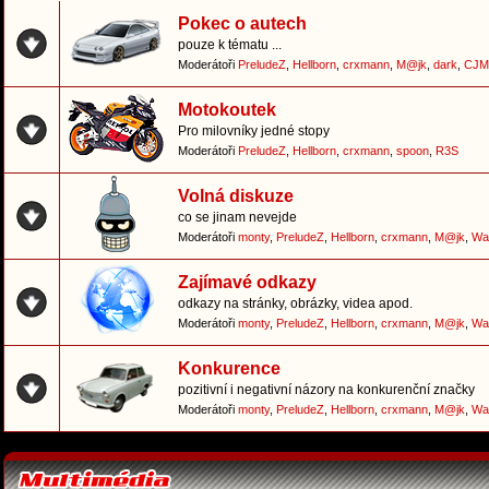
Pokec o autech
pouze k tématu ...
Moderátoři
PreludeZ
,
Hellborn
,
crxmann
,
M@jk
,
dark
,
CJM
Motokoutek
Pro milovníky jedné stopy
Moderátoři
PreludeZ
,
Hellborn
,
crxmann
,
spoon
,
R3S
Volná diskuze
co se jinam nevejde
Moderátoři
monty
,
PreludeZ
,
Hellborn
,
crxmann
,
M@jk
,
Wa
Zajímavé odkazy
odkazy na stránky, obrázky, videa apod.
Moderátoři
monty
,
PreludeZ
,
Hellborn
,
crxmann
,
M@jk
,
Wa
Konkurence
pozitivní i negativní názory na konkurenční značky
Moderátoři
monty
,
PreludeZ
,
Hellborn
,
crxmann
,
M@jk
,
Wa