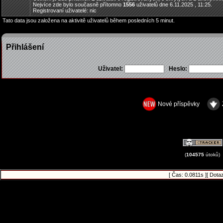
Nejvíce zde bylo současně přítomno
1556
uživatelů dne 6.11.2025 , 11:25.
Registrovaní uživatelé: nic
Tato data jsou založena na aktivitě uživatelů během posledních 5 minut.
Přihlášení
Uživatel:
Heslo:
Nové příspěvky
(
104575
útoků)
[ Čas: 0.0811s ][ Dota