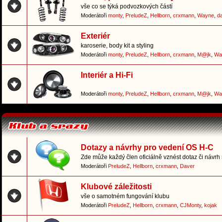
vše co se týká podvozkových částí
Moderátoři
monty
,
PreludeZ
,
Hellborn
,
crxmann
,
Wayne
,
d
Exteriér
karoserie, body kit a styling
Moderátoři
monty
,
PreludeZ
,
Hellborn
,
crxmann
,
M@jk
,
Wa
Interiér a Hi-Fi
Moderátoři
monty
,
PreludeZ
,
Hellborn
,
crxmann
,
M@jk
,
Wa
Dotazy a návrhy pro vedení OS H-C
Zde může každý člen oficiálně vznést dotaz či návrh
Moderátoři
PreludeZ
,
Hellborn
,
crxmann
,
Daver
Klubové záležitosti
vše o samotném fungování klubu
Moderátoři
PreludeZ
,
Hellborn
,
crxmann
,
CJMonty
,
kojak