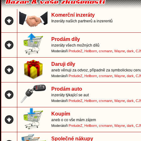
Komerční inzeráty
Inzeráty našich partnerů a inzerentů
Prodám díly
inzeráty všech možných dílů
Moderátoři
PreludeZ
,
Hellborn
,
crxmann
,
Wayne
,
dark
,
CJ
Daruji díly
aneb věnuji za odvoz, případně za symbolickou cen
Moderátoři
PreludeZ
,
Hellborn
,
crxmann
,
Wayne
,
dark
,
CJ
Prodám auto
inzeráty týkající se aut
Moderátoři
PreludeZ
,
Hellborn
,
crxmann
,
Wayne
,
dark
,
CJ
Koupím
aneb o co vše mám zájem
Moderátoři
PreludeZ
,
Hellborn
,
crxmann
,
Wayne
,
dark
,
CJ
Společné nákupy