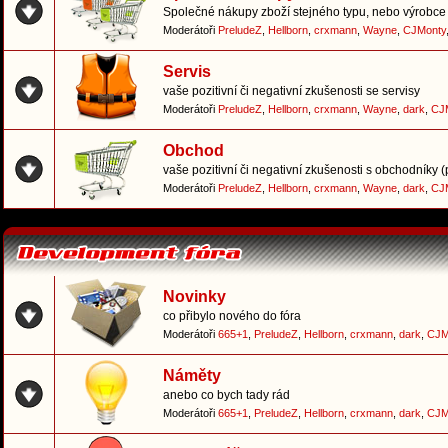
Společné nákupy zboží stejného typu, nebo výrobce 
Moderátoři
PreludeZ
,
Hellborn
,
crxmann
,
Wayne
,
CJMonty
Servis
vaše pozitivní či negativní zkušenosti se servisy
Moderátoři
PreludeZ
,
Hellborn
,
crxmann
,
Wayne
,
dark
,
CJ
Obchod
vaše pozitivní či negativní zkušenosti s obchodníky 
Moderátoři
PreludeZ
,
Hellborn
,
crxmann
,
Wayne
,
dark
,
CJ
Novinky
co přibylo nového do fóra
Moderátoři
665+1
,
PreludeZ
,
Hellborn
,
crxmann
,
dark
,
CJM
Náměty
anebo co bych tady rád
Moderátoři
665+1
,
PreludeZ
,
Hellborn
,
crxmann
,
dark
,
CJM