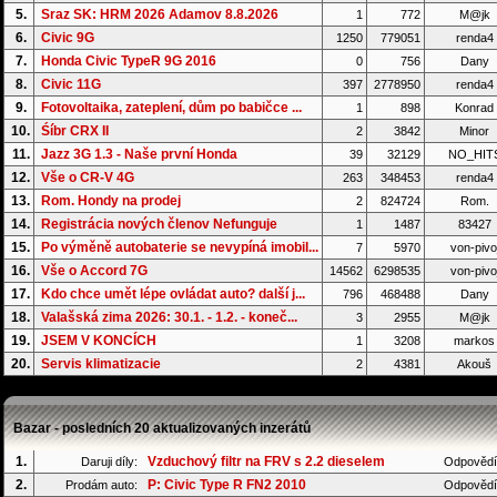
5.
Sraz SK: HRM 2026 Adamov 8.8.2026
1
772
M@jk
6.
Civic 9G
1250
779051
renda4
7.
Honda Civic TypeR 9G 2016
0
756
Dany
8.
Civic 11G
397
2778950
renda4
9.
Fotovoltaika, zateplení, dům po babičce ...
1
898
Konrad
10.
Śíbr CRX II
2
3842
Minor
11.
Jazz 3G 1.3 - Naše první Honda
39
32129
NO_HIT
12.
Vše o CR-V 4G
263
348453
renda4
13.
Rom. Hondy na prodej
2
824724
Rom.
14.
Registrácia nových členov Nefunguje
1
1487
83427
15.
Po výměně autobaterie se nevypíná imobil...
7
5970
von-pivo
16.
Vše o Accord 7G
14562
6298535
von-pivo
17.
Kdo chce umět lépe ovládat auto? další j...
796
468488
Dany
18.
Valašská zima 2026: 30.1. - 1.2. - koneč...
3
2955
M@jk
19.
JSEM V KONCÍCH
1
3208
markos
20.
Servis klimatizacie
2
4381
Akouš
Bazar - posledních 20 aktualizovaných inzerátů
1.
Vzduchový filtr na FRV s 2.2 dieselem
Daruji díly:
Odpovědí
2.
P: Civic Type R FN2 2010
Prodám auto:
Odpovědí