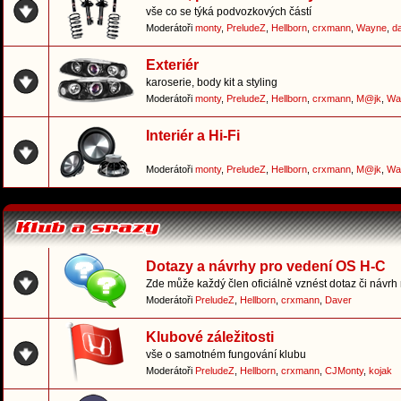
vše co se týká podvozkových částí
Moderátoři
monty
,
PreludeZ
,
Hellborn
,
crxmann
,
Wayne
,
d
Exteriér
karoserie, body kit a styling
Moderátoři
monty
,
PreludeZ
,
Hellborn
,
crxmann
,
M@jk
,
Wa
Interiér a Hi-Fi
Moderátoři
monty
,
PreludeZ
,
Hellborn
,
crxmann
,
M@jk
,
Wa
Dotazy a návrhy pro vedení OS H-C
Zde může každý člen oficiálně vznést dotaz či návrh
Moderátoři
PreludeZ
,
Hellborn
,
crxmann
,
Daver
Klubové záležitosti
vše o samotném fungování klubu
Moderátoři
PreludeZ
,
Hellborn
,
crxmann
,
CJMonty
,
kojak