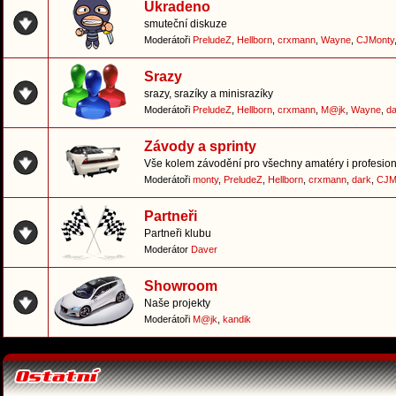
Ukradeno
smuteční diskuze
Moderátoři
PreludeZ
,
Hellborn
,
crxmann
,
Wayne
,
CJMonty
Srazy
srazy, srazíky a minisrazíky
Moderátoři
PreludeZ
,
Hellborn
,
crxmann
,
M@jk
,
Wayne
,
da
Závody a sprinty
Vše kolem závodění pro všechny amatéry i profesion
Moderátoři
monty
,
PreludeZ
,
Hellborn
,
crxmann
,
dark
,
CJM
Partneři
Partneři klubu
Moderátor
Daver
Showroom
Naše projekty
Moderátoři
M@jk
,
kandik