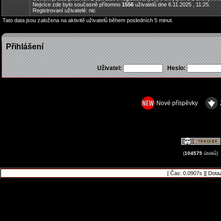
Nejvíce zde bylo současně přítomno
1556
uživatelů dne 6.11.2025 , 11:25.
Registrovaní uživatelé: nic
Tato data jsou založena na aktivitě uživatelů během posledních 5 minut.
Přihlášení
Uživatel:
Heslo:
Nové příspěvky
(
104575
útoků)
[ Čas: 0.0907s ][ Dota