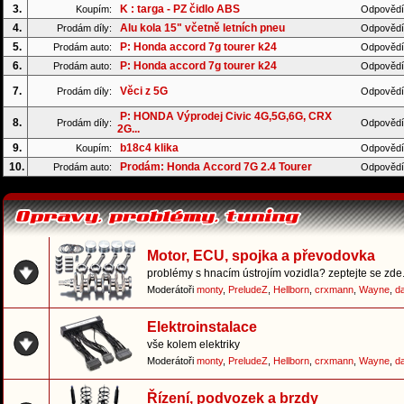
3.
K : targa - PZ čidlo ABS
Koupím:
Odpovědí
4.
Alu kola 15" včetně letních pneu
Prodám díly:
Odpovědí
5.
P: Honda accord 7g tourer k24
Prodám auto:
Odpovědí
6.
P: Honda accord 7g tourer k24
Prodám auto:
Odpovědí
7.
Věci z 5G
Prodám díly:
Odpovědí
P: HONDA Výprodej Civic 4G,5G,6G, CRX
8.
Prodám díly:
Odpovědí
2G...
9.
b18c4 klika
Koupím:
Odpovědí
10.
Prodám: Honda Accord 7G 2.4 Tourer
Prodám auto:
Odpovědí
Motor, ECU, spojka a převodovka
problémy s hnacím ústrojím vozidla? zeptejte se zde.
Moderátoři
monty
,
PreludeZ
,
Hellborn
,
crxmann
,
Wayne
,
d
Elektroinstalace
vše kolem elektriky
Moderátoři
monty
,
PreludeZ
,
Hellborn
,
crxmann
,
Wayne
,
d
Řízení, podvozek a brzdy