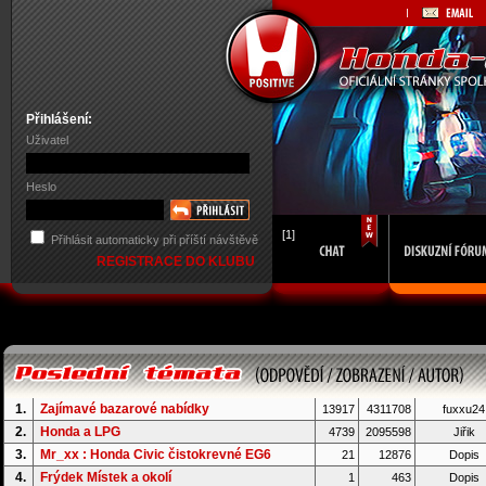
Přihlášení:
Uživatel
Heslo
[1]
Přihlásit automaticky při příští návštěvě
REGISTRACE DO KLUBU
1.
Zajímavé bazarové nabídky
13917
4311708
fuxxu24
2.
Honda a LPG
4739
2095598
Jiřik
3.
Mr_xx : Honda Civic čistokrevné EG6
21
12876
Dopis
4.
Frýdek Místek a okolí
1
463
Dopis