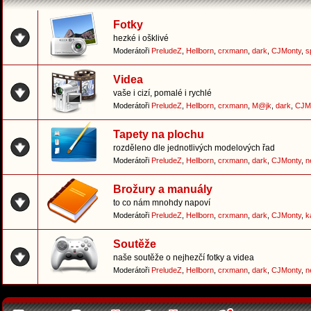
Fotky
hezké i ošklivé
Moderátoři
PreludeZ
,
Hellborn
,
crxmann
,
dark
,
CJMonty
,
s
Videa
vaše i cizí, pomalé i rychlé
Moderátoři
PreludeZ
,
Hellborn
,
crxmann
,
M@jk
,
dark
,
CJM
Tapety na plochu
rozděleno dle jednotlivých modelových řad
Moderátoři
PreludeZ
,
Hellborn
,
crxmann
,
dark
,
CJMonty
,
n
Brožury a manuály
to co nám mnohdy napoví
Moderátoři
PreludeZ
,
Hellborn
,
crxmann
,
dark
,
CJMonty
,
k
Soutěže
naše soutěže o nejhezčí fotky a videa
Moderátoři
PreludeZ
,
Hellborn
,
crxmann
,
dark
,
CJMonty
,
n