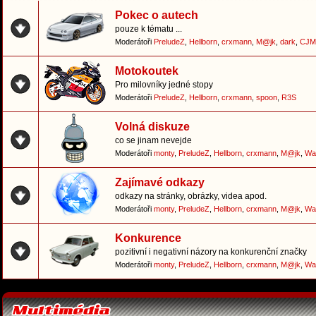
Pokec o autech
pouze k tématu ...
Moderátoři
PreludeZ
,
Hellborn
,
crxmann
,
M@jk
,
dark
,
CJM
Motokoutek
Pro milovníky jedné stopy
Moderátoři
PreludeZ
,
Hellborn
,
crxmann
,
spoon
,
R3S
Volná diskuze
co se jinam nevejde
Moderátoři
monty
,
PreludeZ
,
Hellborn
,
crxmann
,
M@jk
,
Wa
Zajímavé odkazy
odkazy na stránky, obrázky, videa apod.
Moderátoři
monty
,
PreludeZ
,
Hellborn
,
crxmann
,
M@jk
,
Wa
Konkurence
pozitivní i negativní názory na konkurenční značky
Moderátoři
monty
,
PreludeZ
,
Hellborn
,
crxmann
,
M@jk
,
Wa