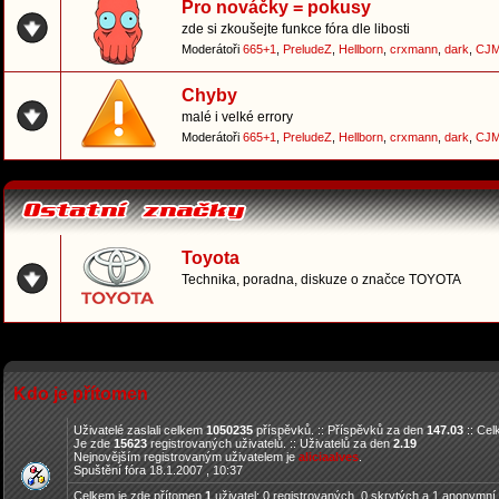
Pro nováčky = pokusy
zde si zkoušejte funkce fóra dle libosti
Moderátoři
665+1
,
PreludeZ
,
Hellborn
,
crxmann
,
dark
,
CJM
Chyby
malé i velké errory
Moderátoři
665+1
,
PreludeZ
,
Hellborn
,
crxmann
,
dark
,
CJM
Toyota
Technika, poradna, diskuze o značce TOYOTA
Kdo je přítomen
Uživatelé zaslali celkem
1050235
příspěvků. :: Příspěvků za den
147.03
:: Ce
Je zde
15623
registrovaných uživatelů. :: Uživatelů za den
2.19
Nejnovějším registrovaným uživatelem je
aliciaalves
.
Spuštění fóra 18.1.2007 , 10:37
Celkem je zde přítomen
1
uživatel: 0 registrovaných, 0 skrytých a 1 anonymní