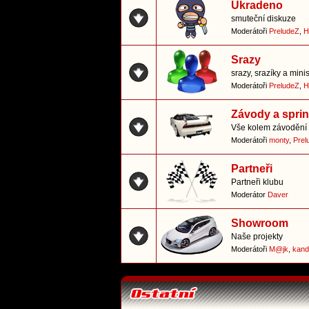
Ukradeno
smuteční diskuze
Moderátoři
PreludeZ
,
H
Srazy
srazy, srazíky a mini
Moderátoři
PreludeZ
,
H
Závody a sprin
Vše kolem závodění 
Moderátoři
monty
,
Prel
Partneři
Partneři klubu
Moderátor
Daver
Showroom
Naše projekty
Moderátoři
M@jk
,
kand