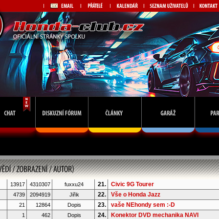
21.
Civic 9G Tourer
13917
4310307
fuxxu24
22.
Vše o Honda Jazz
4739
2094919
Jiřik
23.
vaše NEhondy sem :-D
21
12864
Dopis
24.
Konektor DVD mechanika NAVI
1
462
Dopis