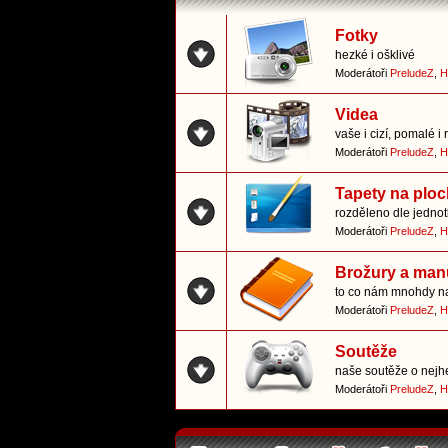
Fotky
hezké i ošklivé
Moderátoři
PreludeZ
,
H
Videa
vaše i cizí, pomalé i 
Moderátoři
PreludeZ
,
H
Tapety na plo
rozděleno dle jedno
Moderátoři
PreludeZ
,
H
Brožury a man
to co nám mnohdy n
Moderátoři
PreludeZ
,
H
Soutěže
naše soutěže o nejhe
Moderátoři
PreludeZ
,
H