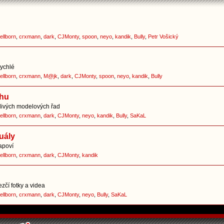
ellborn
,
crxmann
,
dark
,
CJMonty
,
spoon
,
neyo
,
kandik
,
Bully
,
Petr Vošický
rychlé
ellborn
,
crxmann
,
M@jk
,
dark
,
CJMonty
,
spoon
,
neyo
,
kandik
,
Bully
chu
tlivých modelových řad
ellborn
,
crxmann
,
dark
,
CJMonty
,
neyo
,
kandik
,
Bully
,
SaKaL
uály
apoví
ellborn
,
crxmann
,
dark
,
CJMonty
,
kandik
zčí fotky a videa
ellborn
,
crxmann
,
dark
,
CJMonty
,
neyo
,
Bully
,
SaKaL