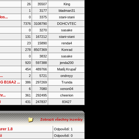
26
35507
King
1
3177
bladman31
os...
0
3375
stani-stani
7376
3108790
DOHCVTEC
0
3270
sasake
131
167212
stani-stani
23
15890
renda4
278
8507369
Konrad
0
3832
sasake
920
597388
jenda200
454
489766
Matěj Krupař
..
2
5721
ondreyy
 B16A2 ...
386
297269
Trunda
6
7080
xenon04
r...
361
292495
cheerion
i
431
247837
83427
Zobrazit všechny inzeráty
rer 1.8
Odpovědí: 1
i
Odpovědí: 0