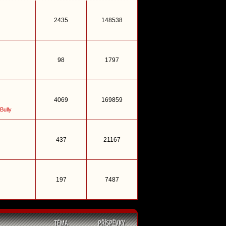
2435
148538
98
1797
4069
169859
Bully
437
21167
197
7487