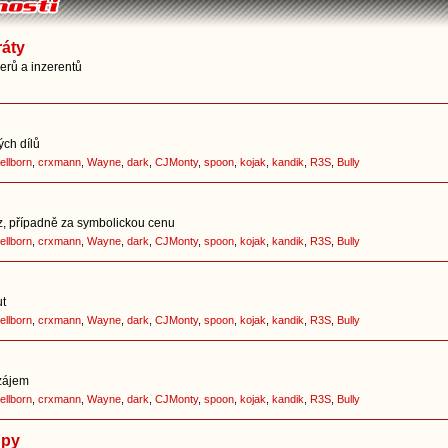
ráty
nerů a inzerentů
ých dílů
ellborn
,
crxmann
,
Wayne
,
dark
,
CJMonty
,
spoon
,
kojak
,
kandik
,
R3S
,
Bully
z, případně za symbolickou cenu
ellborn
,
crxmann
,
Wayne
,
dark
,
CJMonty
,
spoon
,
kojak
,
kandik
,
R3S
,
Bully
ut
ellborn
,
crxmann
,
Wayne
,
dark
,
CJMonty
,
spoon
,
kojak
,
kandik
,
R3S
,
Bully
zájem
ellborn
,
crxmann
,
Wayne
,
dark
,
CJMonty
,
spoon
,
kojak
,
kandik
,
R3S
,
Bully
upy