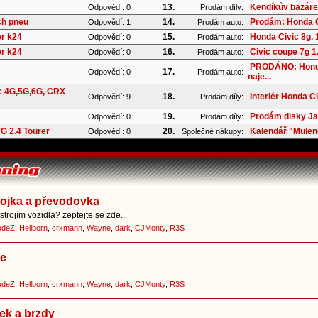
13.
Kendíkův bazár
Odpovědí: 0
Prodám díly:
ch pneu
14.
Prodám: Honda C
Odpovědí: 1
Prodám auto:
er k24
15.
Honda Civic 8g, 1
Odpovědí: 0
Prodám auto:
er k24
16.
Civic coupe 7g 
Odpovědí: 0
Prodám auto:
PRODÁNO: Honda
17.
Odpovědí: 0
Prodám auto:
naje...
c 4G,5G,6G, CRX
18.
Interiér Honda C
Odpovědí: 9
Prodám díly:
19.
Prodám disky Ja
Odpovědí: 0
Prodám díly:
G 2.4 Tourer
20.
Kalendář "Mulend
Odpovědí: 0
Společné nákupy:
pojka a převodovka
trojím vozidla? zeptejte se zde...
udeZ
,
Hellborn
,
crxmann
,
Wayne
,
dark
,
CJMonty
,
R3S
ce
udeZ
,
Hellborn
,
crxmann
,
Wayne
,
dark
,
CJMonty
,
R3S
ek a brzdy