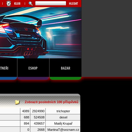
Zobrazit posledních 100 příspěvků
4089
2924990
trichopter
688
524508
desel
894
439657
Matěj Krupař
0
2668
MartinaT@seznam.cz