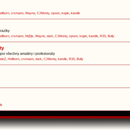
ellborn
,
crxmann
,
Wayne
,
CJMonty
,
spoon
,
kojak
,
kandik
srazíky
ellborn
,
crxmann
,
M@jk
,
Wayne
,
dark
,
CJMonty
,
spoon
,
kojak
,
kandik
,
R3S
,
Bully
ty
pro všechny amatéry i profesionály
udeZ
,
Hellborn
,
crxmann
,
dark
,
CJMonty
,
kandik
,
R3S
,
Bully
ik