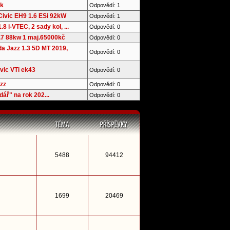
ek
Odpovědí: 1
ivic EH9 1.6 ESi 92kW
Odpovědí: 1
.8 i-VTEC, 2 sady kol, ...
Odpovědí: 0
1.7 88kw 1 maj.65000kč
Odpovědí: 0
 Jazz 1.3 5D MT 2019,
Odpovědí: 0
ivic VTi ek43
Odpovědí: 0
zz
Odpovědí: 0
ář" na rok 202...
Odpovědí: 0
5488
94412
1699
20469