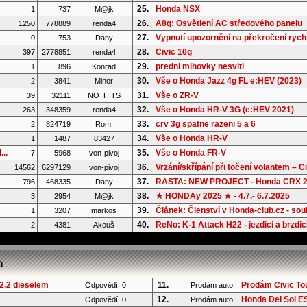
25.
Honda NSX
1
737
M@jk
26.
A8g: Osvětlení AC středového panelu
1250
778889
renda4
27.
Vypnutí upozornění na překročení rychl
0
753
Dany
28.
Civic 10g
397
2778851
renda4
29.
predni mlhovky nesviti
1
896
Konrad
30.
Vše o Honda Jazz 4g FL e:HEV (2023)
2
3841
Minor
31.
Vše o ZR-V
39
32111
NO_HITS
32.
Vše o Honda HR-V 3G (e:HEV 2021)
263
348359
renda4
33.
crv 3g spatne razeni 5 a 6
2
824719
Rom.
34.
Vše o Honda HR-V
1
1487
83427
..
35.
Vše o Honda FR-V
7
5968
von-pivoj
36.
Vrzání/skřípání při točení volantem – Ci.
14562
6297129
von-pivoj
37.
RASTA: NEW PROJECT - Honda CRX 2G
796
468335
Dany
38.
★ HONDAy 2025 ★ - 4.7.- 6.7.2025
3
2954
M@jk
39.
Článek: Členství v Honda-club.cz - souh
1
3207
markos
40.
ReNo: K-1 Attack H22 - jezdici a brzdic
2
4381
Akouš
ů
 2.2 dieselem
11.
Prodám Civic Tou
Odpovědí: 0
Prodám auto:
12.
Honda Del Sol ES
Odpovědí: 0
Prodám auto: