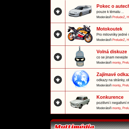
Pokec o autec
pouze k tématu ...
Moderátoři
PreludeZ
,
H
Motokoutek
Pro milovníky jedné 
Moderátoři
PreludeZ
,
H
Volná diskuze
co se jinam nevejde
Moderátoři
monty
,
Prel
Zajímavé odka
odkazy na stránky, o
Moderátoři
monty
,
Prel
Konkurence
pozitivní i negativn
Moderátoři
monty
,
Prel