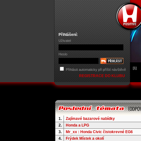
Přihlášení:
Uživatel
Heslo
[1]
Přihlásit automaticky při příští návštěvě
REGISTRACE DO KLUBU
1.
Zajímavé bazarové nabídky
2.
Honda a LPG
3.
Mr_xx : Honda Civic čistokrevné EG6
4.
Frýdek Místek a okolí