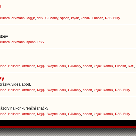
h
ellborn
,
crxmann
,
M@jk
,
dark
,
CJMonty
,
spoon
,
kojak
,
kandik
,
Lubosh
,
R3S
,
Bully
stopy
ellborn
,
crxmann
,
spoon
,
R3S
udeZ
,
Hellborn
,
crxmann
,
M@jk
,
Wayne
,
dark
,
CJMonty
,
spoon
,
kojak
,
kandik
,
Lubosh
,
R3S
,
zy
brázky, videa apod.
udeZ
,
Hellborn
,
crxmann
,
M@jk
,
Wayne
,
dark
,
CJMonty
,
spoon
,
kojak
,
kandik
,
R3S
,
Bully
í názory na konkurenční značky
udeZ
,
Hellborn
,
crxmann
,
M@jk
,
Wayne
,
dark
,
CJMonty
,
spoon
,
kojak
,
kandik
,
R3S
,
Bully