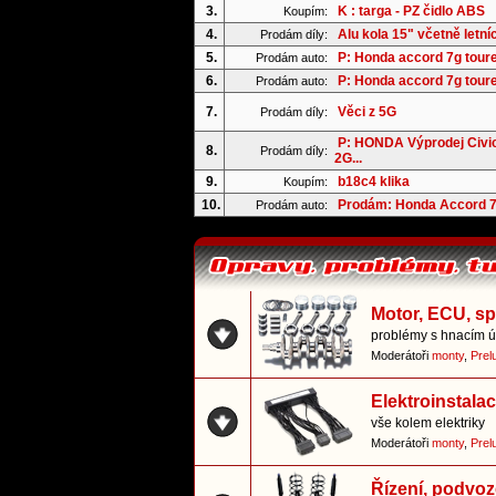
3.
K : targa - PZ čidlo ABS
Koupím:
4.
Alu kola 15" včetně letní
Prodám díly:
5.
P: Honda accord 7g tour
Prodám auto:
6.
P: Honda accord 7g tour
Prodám auto:
7.
Věci z 5G
Prodám díly:
P: HONDA Výprodej Civi
8.
Prodám díly:
2G...
9.
b18c4 klika
Koupím:
10.
Prodám: Honda Accord 7
Prodám auto:
Motor, ECU, s
problémy s hnacím ús
Moderátoři
monty
,
Prel
Elektroinstala
vše kolem elektriky
Moderátoři
monty
,
Prel
Řízení, podvoz