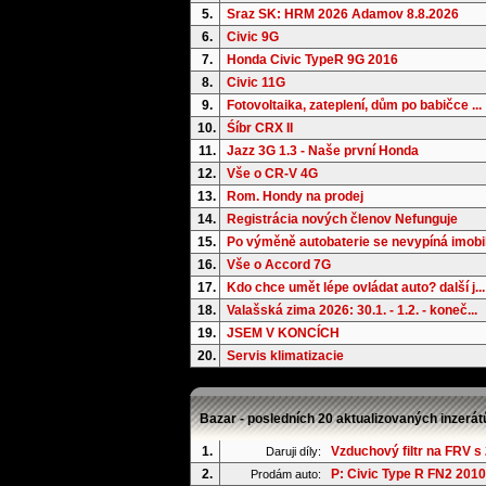
5.
Sraz SK: HRM 2026 Adamov 8.8.2026
6.
Civic 9G
7.
Honda Civic TypeR 9G 2016
8.
Civic 11G
9.
Fotovoltaika, zateplení, dům po babičce ...
10.
Śíbr CRX II
11.
Jazz 3G 1.3 - Naše první Honda
12.
Vše o CR-V 4G
13.
Rom. Hondy na prodej
14.
Registrácia nových členov Nefunguje
15.
Po výměně autobaterie se nevypíná imobil.
16.
Vše o Accord 7G
17.
Kdo chce umět lépe ovládat auto? další j...
18.
Valašská zima 2026: 30.1. - 1.2. - koneč...
19.
JSEM V KONCÍCH
20.
Servis klimatizacie
Bazar - posledních 20 aktualizovaných inzerát
1.
Vzduchový filtr na FRV s
Daruji díly:
2.
P: Civic Type R FN2 2010
Prodám auto: