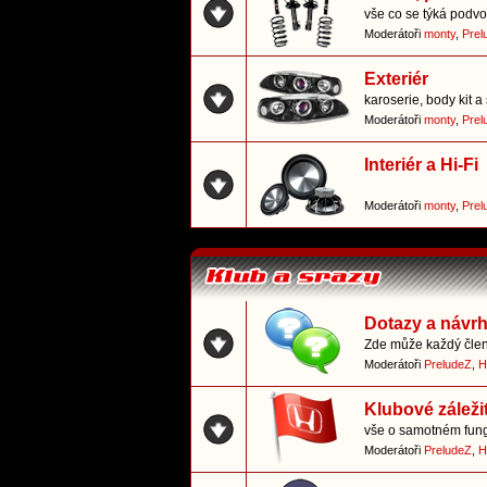
vše co se týká podvo
Moderátoři
monty
,
Prel
Exteriér
karoserie, body kit a 
Moderátoři
monty
,
Prel
Interiér a Hi-Fi
Moderátoři
monty
,
Prel
Dotazy a návr
Zde může každý člen 
Moderátoři
PreludeZ
,
H
Klubové záležit
vše o samotném fun
Moderátoři
PreludeZ
,
H