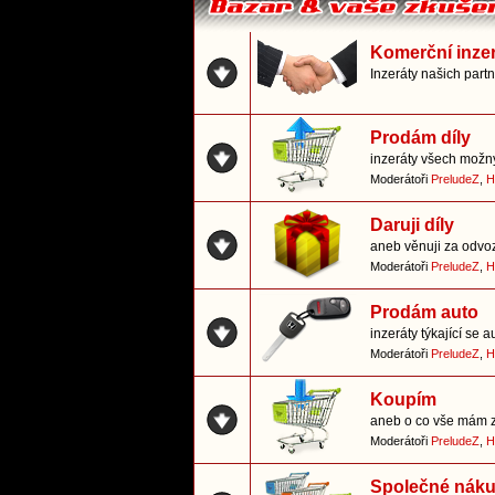
Komerční inze
Inzeráty našich part
Prodám díly
inzeráty všech možn
Moderátoři
PreludeZ
,
H
Daruji díly
aneb věnuji za odvo
Moderátoři
PreludeZ
,
H
Prodám auto
inzeráty týkající se a
Moderátoři
PreludeZ
,
H
Koupím
aneb o co vše mám 
Moderátoři
PreludeZ
,
H
Společné nák