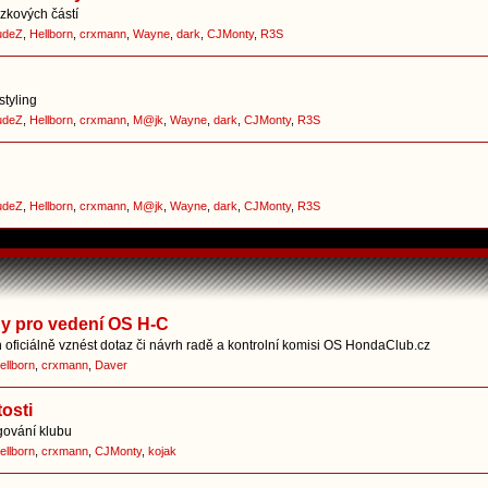
zkových částí
udeZ
,
Hellborn
,
crxmann
,
Wayne
,
dark
,
CJMonty
,
R3S
styling
udeZ
,
Hellborn
,
crxmann
,
M@jk
,
Wayne
,
dark
,
CJMonty
,
R3S
udeZ
,
Hellborn
,
crxmann
,
M@jk
,
Wayne
,
dark
,
CJMonty
,
R3S
hy pro vedení OS H-C
oficiálně vznést dotaz či návrh radě a kontrolní komisi OS HondaClub.cz
ellborn
,
crxmann
,
Daver
osti
gování klubu
ellborn
,
crxmann
,
CJMonty
,
kojak