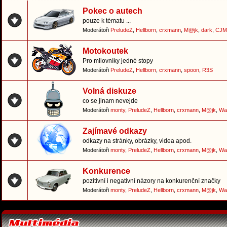
Pokec o autech
pouze k tématu ...
Moderátoři
PreludeZ
,
Hellborn
,
crxmann
,
M@jk
,
dark
,
CJM
Motokoutek
Pro milovníky jedné stopy
Moderátoři
PreludeZ
,
Hellborn
,
crxmann
,
spoon
,
R3S
Volná diskuze
co se jinam nevejde
Moderátoři
monty
,
PreludeZ
,
Hellborn
,
crxmann
,
M@jk
,
Wa
Zajímavé odkazy
odkazy na stránky, obrázky, videa apod.
Moderátoři
monty
,
PreludeZ
,
Hellborn
,
crxmann
,
M@jk
,
Wa
Konkurence
pozitivní i negativní názory na konkurenční značky
Moderátoři
monty
,
PreludeZ
,
Hellborn
,
crxmann
,
M@jk
,
Wa