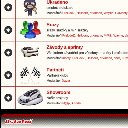
Ukradeno
smuteční diskuze
Moderátoři
PreludeZ
,
Hellborn
,
crxmann
,
Wayne
,
CJMonty
Srazy
srazy, srazíky a minisrazíky
Moderátoři
PreludeZ
,
Hellborn
,
crxmann
,
M@jk
,
Wayne
,
da
Závody a sprinty
Vše kolem závodění pro všechny amatéry i profesion
Moderátoři
monty
,
PreludeZ
,
Hellborn
,
crxmann
,
dark
,
CJM
Partneři
Partneři klubu
Moderátor
Daver
Showroom
Naše projekty
Moderátoři
M@jk
,
kandik