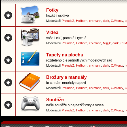
Fotky
hezké i ošklivé
Moderátoři
PreludeZ
,
Hellborn
,
crxmann
,
dark
,
CJMonty
,
s
Videa
vaše i cizí, pomalé i rychlé
Moderátoři
PreludeZ
,
Hellborn
,
crxmann
,
M@jk
,
dark
,
CJM
Tapety na plochu
rozděleno dle jednotlivých modelových řad
Moderátoři
PreludeZ
,
Hellborn
,
crxmann
,
dark
,
CJMonty
,
n
Brožury a manuály
to co nám mnohdy napoví
Moderátoři
PreludeZ
,
Hellborn
,
crxmann
,
dark
,
CJMonty
,
k
Soutěže
naše soutěže o nejhezčí fotky a videa
Moderátoři
PreludeZ
,
Hellborn
,
crxmann
,
dark
,
CJMonty
,
n