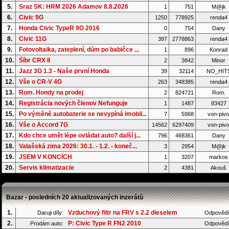
5.
Sraz SK: HRM 2026 Adamov 8.8.2026
1
751
M@jk
6.
Civic 9G
1250
778925
renda4
7.
Honda Civic TypeR 9G 2016
0
754
Dany
8.
Civic 11G
397
2778863
renda4
9.
Fotovoltaika, zateplení, dům po babičce ...
1
896
Konrad
10.
Śíbr CRX II
2
3842
Minor
11.
Jazz 3G 1.3 - Naše první Honda
39
32114
NO_HIT
12.
Vše o CR-V 4G
263
348385
renda4
13.
Rom. Hondy na prodej
2
824721
Rom.
14.
Registrácia nových členov Nefunguje
1
1487
83427
15.
Po výměně autobaterie se nevypíná imobil...
7
5968
von-pivo
16.
Vše o Accord 7G
14562
6297409
von-pivo
17.
Kdo chce umět lépe ovládat auto? další j...
796
468361
Dany
18.
Valašská zima 2026: 30.1. - 1.2. - koneč...
3
2954
M@jk
19.
JSEM V KONCÍCH
1
3207
markos
20.
Servis klimatizacie
2
4381
Akouš
Bazar - posledních 20 aktualizovaných inzerátů
1.
Vzduchový filtr na FRV s 2.2 dieselem
Daruji díly:
Odpovědí
2.
P: Civic Type R FN2 2010
Prodám auto:
Odpovědí