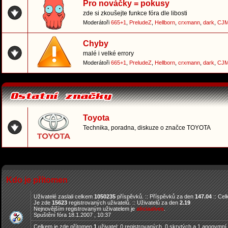
Pro nováčky = pokusy
zde si zkoušejte funkce fóra dle libosti
Moderátoři
665+1
,
PreludeZ
,
Hellborn
,
crxmann
,
dark
,
CJM
Chyby
malé i velké errory
Moderátoři
665+1
,
PreludeZ
,
Hellborn
,
crxmann
,
dark
,
CJM
Toyota
Technika, poradna, diskuze o značce TOYOTA
Kdo je přítomen
Uživatelé zaslali celkem
1050235
příspěvků. :: Příspěvků za den
147.04
:: Ce
Je zde
15623
registrovaných uživatelů. :: Uživatelů za den
2.19
Nejnovějším registrovaným uživatelem je
aliciaalves
.
Spuštění fóra 18.1.2007 , 10:37
Celkem je zde přítomen
1
uživatel: 0 registrovaných, 0 skrytých a 1 anonymní