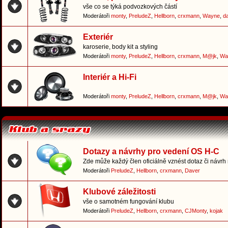
vše co se týká podvozkových částí
Moderátoři
monty
,
PreludeZ
,
Hellborn
,
crxmann
,
Wayne
,
d
Exteriér
karoserie, body kit a styling
Moderátoři
monty
,
PreludeZ
,
Hellborn
,
crxmann
,
M@jk
,
Wa
Interiér a Hi-Fi
Moderátoři
monty
,
PreludeZ
,
Hellborn
,
crxmann
,
M@jk
,
Wa
Dotazy a návrhy pro vedení OS H-C
Zde může každý člen oficiálně vznést dotaz či návrh
Moderátoři
PreludeZ
,
Hellborn
,
crxmann
,
Daver
Klubové záležitosti
vše o samotném fungování klubu
Moderátoři
PreludeZ
,
Hellborn
,
crxmann
,
CJMonty
,
kojak