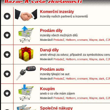
Komerční inzeráty
Inzeráty našich partnerů a inzerentů
Prodám díly
inzeráty všech možných dílů
Moderátoři
PreludeZ
,
Hellborn
,
crxmann
,
Wayne
,
dark
,
CJ
Daruji díly
aneb věnuji za odvoz, případně za symbolickou cen
Moderátoři
PreludeZ
,
Hellborn
,
crxmann
,
Wayne
,
dark
,
CJ
Prodám auto
inzeráty týkající se aut
Moderátoři
PreludeZ
,
Hellborn
,
crxmann
,
Wayne
,
dark
,
CJ
Koupím
aneb o co vše mám zájem
Moderátoři
PreludeZ
,
Hellborn
,
crxmann
,
Wayne
,
dark
,
CJ
Společné nákupy