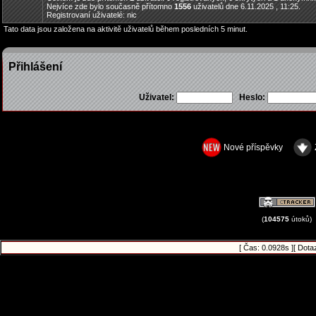
Nejvíce zde bylo současně přítomno
1556
uživatelů dne 6.11.2025 , 11:25.
Registrovaní uživatelé: nic
Tato data jsou založena na aktivitě uživatelů během posledních 5 minut.
Přihlášení
Uživatel:
Heslo:
Nové příspěvky
(
104575
útoků)
[ Čas: 0.0928s ][ Dota