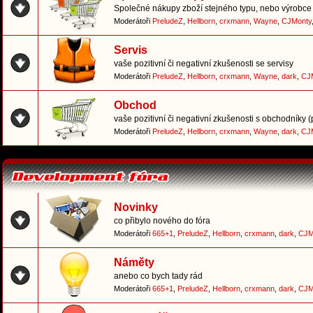
Společné nákupy zboží stejného typu, nebo výrobce 
Moderátoři
PreludeZ
,
Hellborn
,
crxmann
,
Wayne
,
CJMonty
Servis
vaše pozitivní či negativní zkušenosti se servisy
Moderátoři
PreludeZ
,
Hellborn
,
crxmann
,
Wayne
,
dark
,
CJ
Obchod
vaše pozitivní či negativní zkušenosti s obchodníky 
Moderátoři
PreludeZ
,
Hellborn
,
crxmann
,
Wayne
,
dark
,
CJ
Novinky
co přibylo nového do fóra
Moderátoři
665+1
,
PreludeZ
,
Hellborn
,
crxmann
,
dark
,
CJM
Náměty
anebo co bych tady rád
Moderátoři
665+1
,
PreludeZ
,
Hellborn
,
crxmann
,
dark
,
CJM