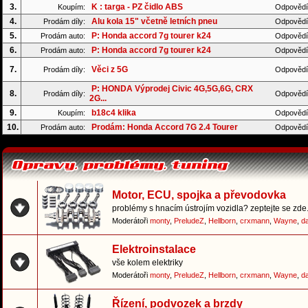
3.
K : targa - PZ čidlo ABS
Koupím:
Odpovědí
4.
Alu kola 15" včetně letních pneu
Prodám díly:
Odpovědí
5.
P: Honda accord 7g tourer k24
Prodám auto:
Odpovědí
6.
P: Honda accord 7g tourer k24
Prodám auto:
Odpovědí
7.
Věci z 5G
Prodám díly:
Odpovědí
P: HONDA Výprodej Civic 4G,5G,6G, CRX
8.
Prodám díly:
Odpovědí
2G...
9.
b18c4 klika
Koupím:
Odpovědí
10.
Prodám: Honda Accord 7G 2.4 Tourer
Prodám auto:
Odpovědí
Motor, ECU, spojka a převodovka
problémy s hnacím ústrojím vozidla? zeptejte se zde.
Moderátoři
monty
,
PreludeZ
,
Hellborn
,
crxmann
,
Wayne
,
d
Elektroinstalace
vše kolem elektriky
Moderátoři
monty
,
PreludeZ
,
Hellborn
,
crxmann
,
Wayne
,
d
Řízení, podvozek a brzdy