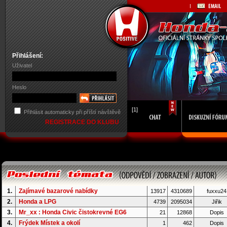
Přihlášení:
Uživatel
Heslo
[1]
Přihlásit automaticky při příští návštěvě
REGISTRACE DO KLUBU
1.
Zajímavé bazarové nabídky
13917
4310689
fuxxu24
2.
Honda a LPG
4739
2095034
Jiřik
3.
Mr_xx : Honda Civic čistokrevné EG6
21
12868
Dopis
4.
Frýdek Místek a okolí
1
462
Dopis