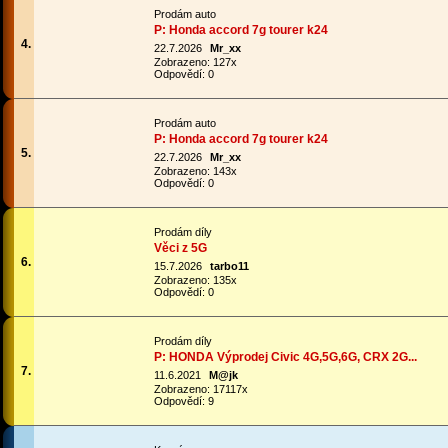
Prodám auto
P: Honda accord 7g tourer k24
4.
22.7.2026
Mr_xx
Zobrazeno: 127x
Odpovědí: 0
Prodám auto
P: Honda accord 7g tourer k24
5.
22.7.2026
Mr_xx
Zobrazeno: 143x
Odpovědí: 0
Prodám díly
Věci z 5G
6.
15.7.2026
tarbo11
Zobrazeno: 135x
Odpovědí: 0
Prodám díly
P: HONDA Výprodej Civic 4G,5G,6G, CRX 2G...
7.
11.6.2021
M@jk
Zobrazeno: 17117x
Odpovědí: 9