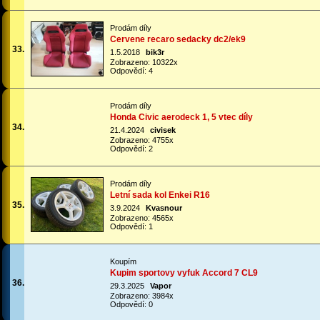
Prodám díly
Cervene recaro sedacky dc2/ek9
33.
1.5.2018
bik3r
Zobrazeno: 10322x
Odpovědí: 4
Prodám díly
Honda Civic aerodeck 1, 5 vtec díly
34.
21.4.2024
civisek
Zobrazeno: 4755x
Odpovědí: 2
Prodám díly
Letní sada kol Enkei R16
35.
3.9.2024
Kvasnour
Zobrazeno: 4565x
Odpovědí: 1
Koupím
Kupim sportovy vyfuk Accord 7 CL9
36.
29.3.2025
Vapor
Zobrazeno: 3984x
Odpovědí: 0