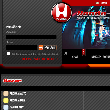
Přihlášení:
Uživatel
Heslo
[1]
Přihlásit automaticky při příští návštěvě
REGISTRACE DO KLUBU