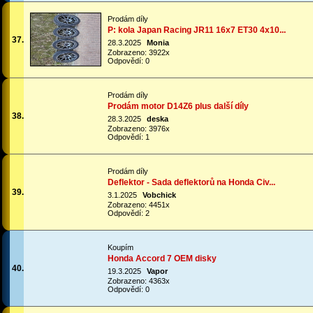
Prodám díly
P: kola Japan Racing JR11 16x7 ET30 4x10...
37.
28.3.2025
Monia
Zobrazeno: 3922x
Odpovědí: 0
Prodám díly
Prodám motor D14Z6 plus další díly
38.
28.3.2025
deska
Zobrazeno: 3976x
Odpovědí: 1
Prodám díly
Deflektor - Sada deflektorů na Honda Civ...
39.
3.1.2025
Vobchick
Zobrazeno: 4451x
Odpovědí: 2
Koupím
Honda Accord 7 OEM disky
40.
19.3.2025
Vapor
Zobrazeno: 4363x
Odpovědí: 0