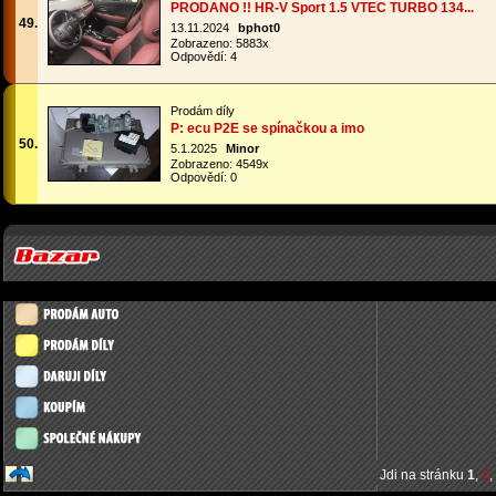
PRODANO !! HR-V Sport 1.5 VTEC TURBO 134...
49.
13.11.2024
bphot0
Zobrazeno: 5883x
Odpovědí: 4
Prodám díly
P: ecu P2E se spínačkou a imo
50.
5.1.2025
Minor
Zobrazeno: 4549x
Odpovědí: 0
Jdi na stránku
1
,
2
,