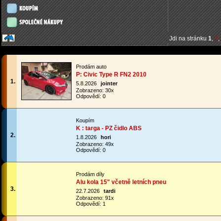
Jdi na stránku
1
,
2
,
Prodám auto
P: Civic Type R FN2 2010
1.
5.8.2026
jointer
Zobrazeno: 30x
Odpovědí: 0
Koupím
K : targa - PZ čidlo ABS
2.
1.8.2026
hori
Zobrazeno: 49x
Odpovědí: 0
Prodám díly
Alu kola 15" včetně letních pneu
3.
22.7.2026
tardi
Zobrazeno: 91x
Odpovědí: 1