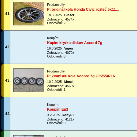
Prodám díly
P: originál kola Honda Civic rozteč 5x11...
41.
18.3.2025
Blaser
Zobrazeno: 4574x
Odpovědí: 2
Koupím
Kupim krytku diskov Accord 7g
42.
16.3.2025
Vapor
Zobrazeno: 4070x
Odpovědí: 0
Prodám díly
P: Zimní alu kola Accord 7g 205/55/R16
43.
10.2.2025
Mourl
Zobrazeno: 4569x
Odpovědí: 1
Koupím
Koupím Ep3
44.
3.2.2025
kony61
Zobrazeno: 4121x
Odpovědí: 0