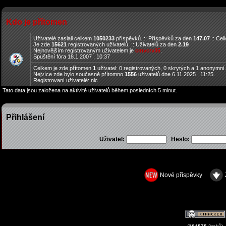
Kdo je přítomen
Uživatelé zaslali celkem
1050233
příspěvků. :: Příspěvků za den
147.07
:: Ce
Je zde
15621
registrovaných uživatelů. :: Uživatelů za den
2.19
Nejnovějším registrovaným uživatelem je
cmvcrv35
.
Spuštění fóra 18.1.2007 , 10:37
Celkem je zde přítomen
1
uživatel: 0 registrovaných, 0 skrytých a 1 anonymní
Nejvíce zde bylo současně přítomno
1556
uživatelů dne 6.11.2025 , 11:25.
Registrovaní uživatelé: nic
Tato data jsou založena na aktivitě uživatelů během posledních 5 minut.
Přihlášení
Uživatel:
Heslo:
Nové příspěvky