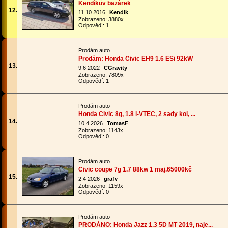
Kendíkův bazárek
12.
11.10.2016
Kendik
Zobrazeno: 3880x
Odpovědí: 1
Prodám auto
Prodám: Honda Civic EH9 1.6 ESi 92kW
13.
9.6.2022
CGravity
Zobrazeno: 7809x
Odpovědí: 1
Prodám auto
Honda Civic 8g, 1.8 i-VTEC, 2 sady kol, ...
14.
10.4.2026
TomasF
Zobrazeno: 1143x
Odpovědí: 0
Prodám auto
Civic coupe 7g 1.7 88kw 1 maj.65000kč
15.
2.4.2026
grafv
Zobrazeno: 1159x
Odpovědí: 0
Prodám auto
PRODÁNO: Honda Jazz 1.3 5D MT 2019, naje...