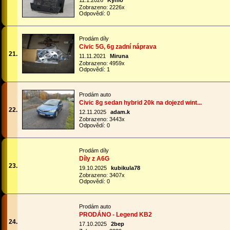
11.1.2026
Kynio
Zobrazeno: 2226x
Odpovědí: 0
Prodám díly
Civic 5G, 6g zadní náprava
21.
11.11.2021
Miruna
Zobrazeno: 4959x
Odpovědí: 1
Prodám auto
Civic 8g sedan hybrid 20k na dojezd wint...
22.
12.11.2025
adam.k
Zobrazeno: 3443x
Odpovědí: 0
Prodám díly
Díly z A6G
23.
19.10.2025
kubikula78
Zobrazeno: 3407x
Odpovědí: 0
Prodám auto
PRODÁNO - Legend KB2
24.
17.10.2025
2bep