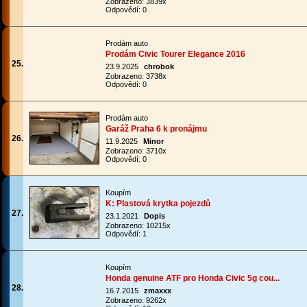
Zobrazeno: 3839x
Odpovědí: 0
Prodám auto
Prodám Civic Tourer Elegance 2016
25.
23.9.2025
chrobok
Zobrazeno: 3738x
Odpovědí: 0
Prodám auto
Garáž Praha 6 k pronájmu
26.
11.9.2025
Minor
Zobrazeno: 3710x
Odpovědí: 0
Koupím
K: Plastová krytka pojezdů
27.
23.1.2021
Dopis
Zobrazeno: 10215x
Odpovědí: 1
Koupím
Honda genuine ATF pro Honda Civic 5g cou...
28.
16.7.2015
zmaxxx
Zobrazeno: 9262x