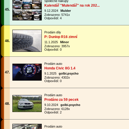
Společné nákupy
Kalendář "Mulendář" na rok 202...
45.
9.12.2024
Mulder
Zobrazeno: 5741x
Odpovědí: 4
Prodám díly
P: Dunlop R16 zimní
46.
11.1.2025
Minor
Zobrazeno: 3957x
Odpovědí: 0
Prodám auto
Honda Civic 8G 1.4
47.
9.1.2025
golbi.psycho
Zobrazeno: 4302x
Odpovědí: 0
Prodám auto
Prodáno za 59 pecek
48.
9.10.2024
golbi.psycho
Zobrazeno: 6128x
Odpovědí: 2
Prodám auto