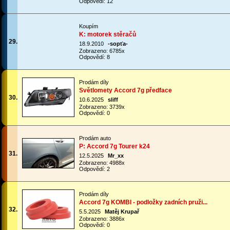
Odpovědí: 12
Koupím
K: motorek stěračů
29.
18.9.2010
-sopťa-
Zobrazeno: 6785x
Odpovědí: 8
Prodám díly
Světlomety Accord 7g předface
30.
10.6.2025
sliff
Zobrazeno: 3739x
Odpovědí: 0
Prodám auto
P: Accord 7g Tourer k24
31.
12.5.2025
Mr_xx
Zobrazeno: 4988x
Odpovědí: 2
Prodám díly
Accord 7g KOMBI - podložky zadních pruži...
32.
5.5.2025
Matěj Krupař
Zobrazeno: 3886x
Odpovědí: 0