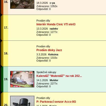
16.
18.3.2026
c-ya
Zobrazeno: 1352x
Odpovědí: 0
Prodám díly
Interiér Honda Civic VTi ek43
17.
13.3.2026
radekv
Zobrazeno: 1277x
Odpovědí: 0
Prodám díly
Prodám disky Jazz
18.
3.3.2026
Keksina
Zobrazeno: 1315x
Odpovědí: 0
Společné nákupy
Kalendář "Mulendář" na rok 202...
19.
14.1.2026
Mulder
Zobrazeno: 2277x
Odpovědí: 0
Prodám díly
P: Parkovací senzor Acco 8G
20.