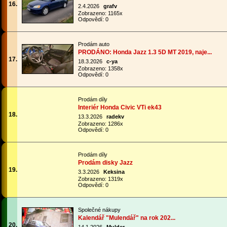
16.
2.4.2026
grafv
Zobrazeno: 1165x
Odpovědí: 0
Prodám auto
PRODÁNO: Honda Jazz 1.3 5D MT 2019, naje...
17.
18.3.2026
c-ya
Zobrazeno: 1358x
Odpovědí: 0
Prodám díly
Interiér Honda Civic VTi ek43
18.
13.3.2026
radekv
Zobrazeno: 1286x
Odpovědí: 0
Prodám díly
Prodám disky Jazz
19.
3.3.2026
Keksina
Zobrazeno: 1319x
Odpovědí: 0
Společné nákupy
Kalendář "Mulendář" na rok 202...
20.