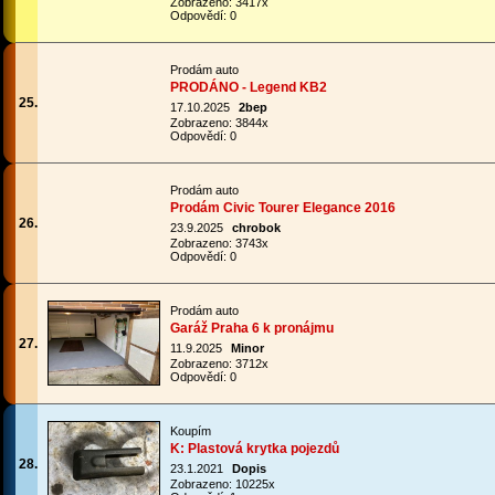
Zobrazeno: 3417x
Odpovědí: 0
Prodám auto
PRODÁNO - Legend KB2
25.
17.10.2025
2bep
Zobrazeno: 3844x
Odpovědí: 0
Prodám auto
Prodám Civic Tourer Elegance 2016
26.
23.9.2025
chrobok
Zobrazeno: 3743x
Odpovědí: 0
Prodám auto
Garáž Praha 6 k pronájmu
27.
11.9.2025
Minor
Zobrazeno: 3712x
Odpovědí: 0
Koupím
K: Plastová krytka pojezdů
28.
23.1.2021
Dopis
Zobrazeno: 10225x