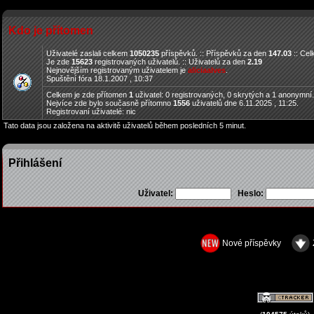
Kdo je přítomen
Uživatelé zaslali celkem
1050235
příspěvků. :: Příspěvků za den
147.03
:: Ce
Je zde
15623
registrovaných uživatelů. :: Uživatelů za den
2.19
Nejnovějším registrovaným uživatelem je
aliciaalves
.
Spuštění fóra 18.1.2007 , 10:37
Celkem je zde přítomen
1
uživatel: 0 registrovaných, 0 skrytých a 1 anonymní
Nejvíce zde bylo současně přítomno
1556
uživatelů dne 6.11.2025 , 11:25.
Registrovaní uživatelé: nic
Tato data jsou založena na aktivitě uživatelů během posledních 5 minut.
Přihlášení
Uživatel:
Heslo:
Nové příspěvky