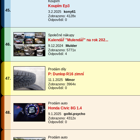
Koupím
Koupím Ep3
45.
3.2.2025
kony61
Zobrazeno: 4128x
Odpovědí: 0
Společné nákupy
Kalendář "Mulendář" na rok 202...
46.
9.12.2024
Mulder
Zobrazeno: 5771x
Odpovědí: 4
Prodám díly
P: Dunlop R16 zimní
47.
11.1.2025
Minor
Zobrazeno: 3964x
Odpovědí: 0
Prodám auto
Honda Civic 8G 1.4
48.
9.1.2025
golbi.psycho
Zobrazeno: 4312x
Odpovědí: 0
Prodám auto