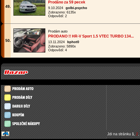
Prodáno za 59 pecek
49.
9.10.2024
golbi.psycho
Zobrazeno: 6135x
Odpovědí: 2
Prodám auto
PRODANO !! HR-V Sport 1.5 VTEC TURBO 134...
50.
13.11.2024
bphot0
Zobrazeno: 5890x
Odpovědí: 4
Jdi na stránku
1
,
2
,