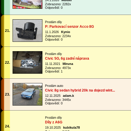
14.1.2026
Mulder
Zobrazeno: 2282x
Odpovědí: 0
Prodám díly
P: Parkovací senzor Acco 8G
21.
11.1.2026
Kynio
Zobrazeno: 2234x
Odpovědí: 0
Prodám díly
Civic 5G, 6g zadní náprava
22.
11.11.2021
Miruna
Zobrazeno: 4973x
Odpovědí: 1
Prodám auto
Civic 8g sedan hybrid 20k na dojezd wint...
23.
12.11.2025
adam.k
Zobrazeno: 3445x
Odpovědí: 0
Prodám díly
Díly z A6G
24.
19.10.2025
kubikula78