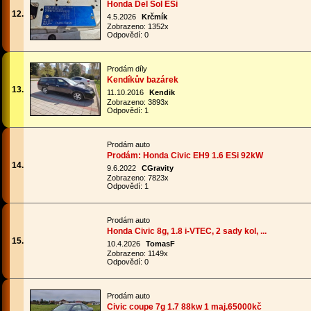
Honda Del Sol ESi
12.
4.5.2026
Krčmík
Zobrazeno: 1352x
Odpovědí: 0
Prodám díly
Kendíkův bazárek
13.
11.10.2016
Kendik
Zobrazeno: 3893x
Odpovědí: 1
Prodám auto
Prodám: Honda Civic EH9 1.6 ESi 92kW
14.
9.6.2022
CGravity
Zobrazeno: 7823x
Odpovědí: 1
Prodám auto
Honda Civic 8g, 1.8 i-VTEC, 2 sady kol, ...
15.
10.4.2026
TomasF
Zobrazeno: 1149x
Odpovědí: 0
Prodám auto
Civic coupe 7g 1.7 88kw 1 maj.65000kč