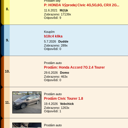
Prodám díly
P: HONDA Výprodej Civic 4G,5G,6G, CRX 2G...
8.
11.6.2021
M@jk
Zobrazeno: 17139x
Odpovědí: 9
Koupím
b18c4 klika
9.
5.7.2026
Dudde
Zobrazeno: 289x
Odpovědí: 0
Prodám auto
Prodám: Honda Accord 7G 2.4 Tourer
10.
29.6.2026
Domo
Zobrazeno: 463x
Odpovědí: 0
Prodám auto
Prodám Civic Tourer 1.8
11.
19.4.2026
Vobchick
Zobrazeno: 1263x
Odpovědí: 1
Prodám auto