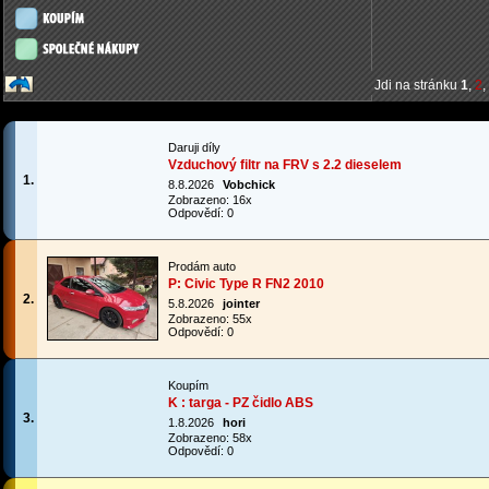
Jdi na stránku
1
,
2
,
Daruji díly
Vzduchový filtr na FRV s 2.2 dieselem
1.
8.8.2026
Vobchick
Zobrazeno: 16x
Odpovědí: 0
Prodám auto
P: Civic Type R FN2 2010
2.
5.8.2026
jointer
Zobrazeno: 55x
Odpovědí: 0
Koupím
K : targa - PZ čidlo ABS
3.
1.8.2026
hori
Zobrazeno: 58x
Odpovědí: 0