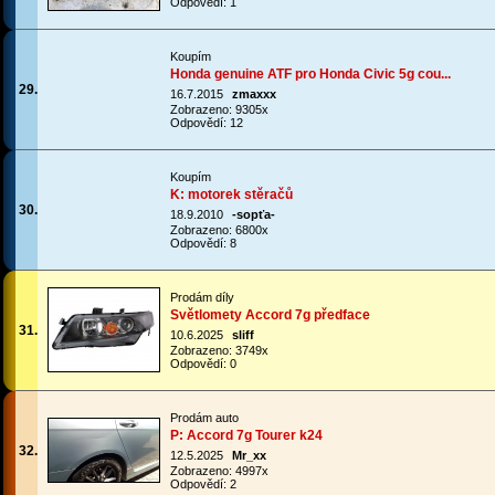
Odpovědí: 1
Koupím
Honda genuine ATF pro Honda Civic 5g cou...
29.
16.7.2015
zmaxxx
Zobrazeno: 9305x
Odpovědí: 12
Koupím
K: motorek stěračů
30.
18.9.2010
-sopťa-
Zobrazeno: 6800x
Odpovědí: 8
Prodám díly
Světlomety Accord 7g předface
31.
10.6.2025
sliff
Zobrazeno: 3749x
Odpovědí: 0
Prodám auto
P: Accord 7g Tourer k24
32.
12.5.2025
Mr_xx
Zobrazeno: 4997x
Odpovědí: 2