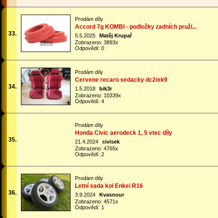
Prodám díly
Accord 7g KOMBI - podložky zadních pruži...
33.
5.5.2025
Matěj Krupař
Zobrazeno: 3893x
Odpovědí: 0
Prodám díly
Cervene recaro sedacky dc2/ek9
34.
1.5.2018
bik3r
Zobrazeno: 10339x
Odpovědí: 4
Prodám díly
Honda Civic aerodeck 1, 5 vtec díly
35.
21.4.2024
civisek
Zobrazeno: 4765x
Odpovědí: 2
Prodám díly
Letní sada kol Enkei R16
36.
3.9.2024
Kvasnour
Zobrazeno: 4571x
Odpovědí: 1