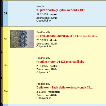
Koupím
Kupim sportovy vyfuk Accord 7 CL9
37.
29.3.2025
Vapor
Zobrazeno: 3991x
Odpovědí: 0
Prodám díly
P: kola Japan Racing JR11 16x7 ET30 4x10...
38.
28.3.2025
Monia
Zobrazeno: 3928x
Odpovědí: 0
Prodám díly
Prodám motor D14Z6 plus další díly
39.
28.3.2025
deska
Zobrazeno: 3984x
Odpovědí: 1
Prodám díly
Deflektor - Sada deflektorů na Honda Civ...
40.
3.1.2025
Vobchick
Zobrazeno: 4464x
Odpovědí: 2