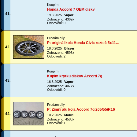
Koupím
Honda Accord 7 OEM disky
41.
19.3.2025
Vapor
Zobrazeno: 4369x
Odpovědí: 0
Prodám díly
P: originál kola Honda Civic rozteč 5x11...
42.
18.3.2025
Blaser
Zobrazeno: 4593x
Odpovědí: 2
Koupím
Kupim krytku diskov Accord 7g
43.
16.3.2025
Vapor
Zobrazeno: 4077x
Odpovědí: 0
Prodám díly
P: Zimní alu kola Accord 7g 205/55/R16
44.
10.2.2025
Mourl
Zobrazeno: 4583x
Odpovědí: 1