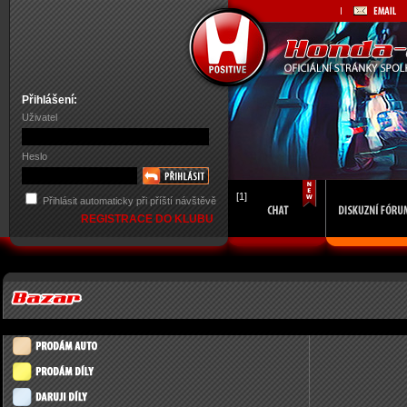
Přihlášení:
Uživatel
Heslo
[1]
Přihlásit automaticky při příští návštěvě
REGISTRACE DO KLUBU