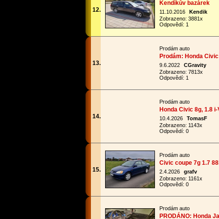
Kendíkův bazárek
12.
11.10.2016
Kendik
Zobrazeno: 3881x
Odpovědí: 1
Prodám auto
Prodám: Honda Civic
13.
9.6.2022
CGravity
Zobrazeno: 7813x
Odpovědí: 1
Prodám auto
Honda Civic 8g, 1.8 i-
14.
10.4.2026
TomasF
Zobrazeno: 1143x
Odpovědí: 0
Prodám auto
Civic coupe 7g 1.7 8
15.
2.4.2026
grafv
Zobrazeno: 1161x
Odpovědí: 0
Prodám auto
PRODÁNO: Honda Jazz