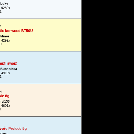
Luky
: 9280x
1
y
ádio kenwood BT50U
Minor
: 4299x
0
mpfi swap)
Buchnicka
: 4915x
1
to
vic 8g
invi133
: 4601x
1
veře Prelude 5g