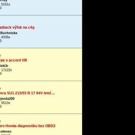
Prey
: 5151x
0
atback výfuk na c4g
Buchnicka
: 4335x
0
y
pe s accord VIII
bik3r
: 17122x
3
y
ra SU1 215/55 R 17 94V letní ...
jenda200
: 5513x
3
y
 pro Honda diagnostiku bez OBD2
silenec