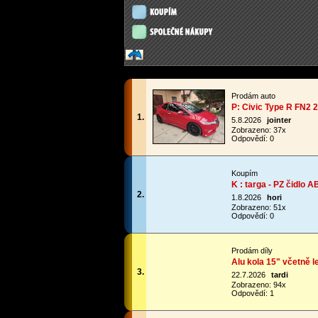
Prodám auto
P: Civic Type R FN2 
1.
5.8.2026
jointer
Zobrazeno: 37x
Odpovědí: 0
Koupím
K : targa - PZ čidlo A
2.
1.8.2026
hori
Zobrazeno: 51x
Odpovědí: 0
Prodám díly
Alu kola 15" včetně l
3.
22.7.2026
tardi
Zobrazeno: 94x
Odpovědí: 1