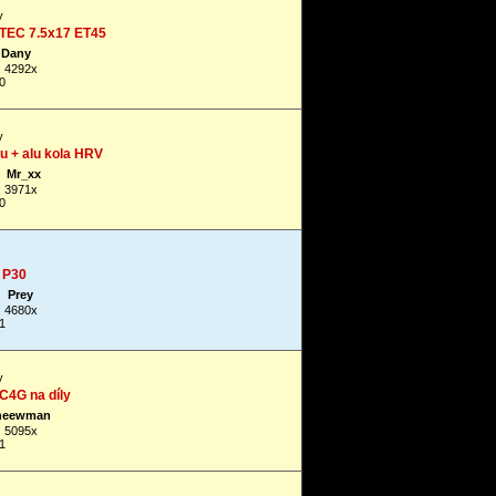
y
TEC 7.5x17 ET45
Dany
: 4292x
0
y
u + alu kola HRV
Mr_xx
: 3971x
0
 P30
Prey
: 4680x
1
y
 C4G na díly
neewman
: 5095x
1