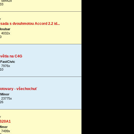
: 58442x
33
y
sada s dvouhmotou Accord 2.2 id...
Houbar
: 4032x
0
světla na C4G
FastCivic
: 7976x
10
lotovary - všechochuť
Minor
: 23775x
26
y
 B20A1
Minor
: 7499x