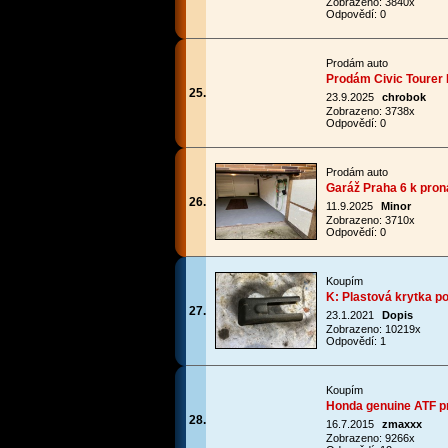
Zobrazeno: 3840x
Odpovědí: 0
Prodám auto
Prodám Civic Tourer
25.
23.9.2025
chrobok
Zobrazeno: 3738x
Odpovědí: 0
Prodám auto
Garáž Praha 6 k pro
26.
11.9.2025
Minor
Zobrazeno: 3710x
Odpovědí: 0
Koupím
K: Plastová krytka p
27.
23.1.2021
Dopis
Zobrazeno: 10219x
Odpovědí: 1
Koupím
Honda genuine ATF pr
28.
16.7.2015
zmaxxx
Zobrazeno: 9266x