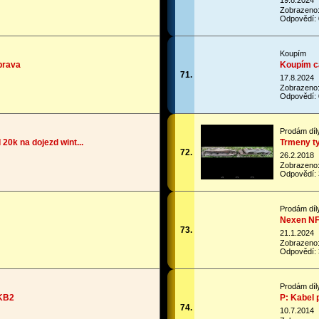
19.8.2024
Zobrazeno
Odpovědí: 
Koupím
prava
Koupím c
71.
17.8.2024
Zobrazeno
Odpovědí: 
Prodám díl
 20k na dojezd wint...
Trmeny ty
72.
26.2.2018
Zobrazeno
Odpovědí: 
Prodám díl
Nexen NFe
73.
21.1.2024
Zobrazeno
Odpovědí: 
Prodám díl
KB2
P: Kabel
74.
10.7.2014