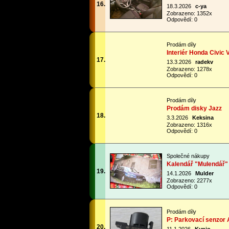
16.
18.3.2026
c-ya
Zobrazeno: 1352x
Odpovědí: 0
Prodám díly
Interiér Honda Civic 
17.
13.3.2026
radekv
Zobrazeno: 1278x
Odpovědí: 0
Prodám díly
Prodám disky Jazz
18.
3.3.2026
Keksina
Zobrazeno: 1316x
Odpovědí: 0
Společné nákupy
Kalendář "Mulendář" 
19.
14.1.2026
Mulder
Zobrazeno: 2277x
Odpovědí: 0
Prodám díly
P: Parkovací senzor
20.