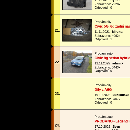
11.1.2026
Kynio
Zobrazeno: 2228x
Odpovědí: 0
Prodám díly
Civic 5G, 6g zadní ná
21.
11.11.2021
Miruna
Zobrazeno: 4962x
Odpovědí: 1
Prodám auto
Civic 8g sedan hybrid
22.
12.11.2025
adam.k
Zobrazeno: 3443x
Odpovědí: 0
Prodám díly
Díly z A6G
23.
19.10.2025
kubikula78
Zobrazeno: 3407x
Odpovědí: 0
Prodám auto
PRODÁNO - Legend 
24.
17.10.2025
2bep