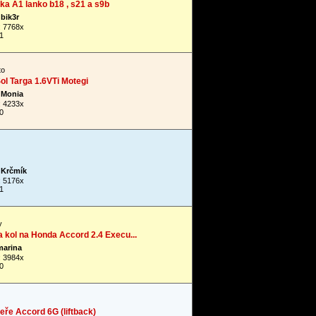
a A1 lanko b18 , s21 a s9b
bik3r
: 7768x
1
to
l Targa 1.6VTi Motegi
Monia
: 4233x
0
Krčmík
: 5176x
1
y
a kol na Honda Accord 2.4 Execu...
marina
: 3984x
0
eře Accord 6G (liftback)