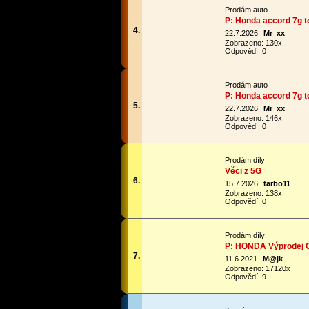
Prodám auto
P: Honda accord 7g t
4.
22.7.2026
Mr_xx
Zobrazeno: 130x
Odpovědí: 0
Prodám auto
P: Honda accord 7g t
5.
22.7.2026
Mr_xx
Zobrazeno: 146x
Odpovědí: 0
Prodám díly
Věci z 5G
6.
15.7.2026
tarbo11
Zobrazeno: 138x
Odpovědí: 0
Prodám díly
P: HONDA Výprodej C
7.
11.6.2021
M@jk
Zobrazeno: 17120x
Odpovědí: 9