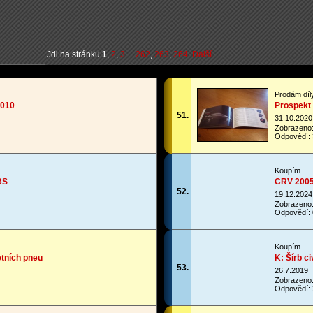
Jdi na stránku
1
,
2
,
3
...
262
,
263
,
264
Další
Prodám díl
2010
Prospekt
51.
31.10.2020
Zobrazeno
Odpovědí: 
Koupím
BS
CRV 200
52.
19.12.2024
Zobrazeno
Odpovědí: 
Koupím
etních pneu
K: Šírb c
53.
26.7.2019
Zobrazeno
Odpovědí: 