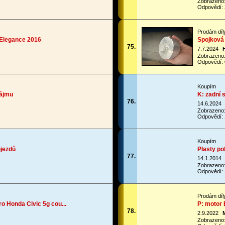
Zobrazeno
Odpovědí: 
Prodám díl
 Elegance 2016
Spojková 
75.
7.7.2024
Zobrazeno
Odpovědí: 
Koupím
nájmu
K: zadní 
76.
14.6.2024
Zobrazeno
Odpovědí: 
Koupím
ojezdů
Plasty po
77.
14.1.2014
Zobrazeno
Odpovědí: 
Prodám díl
o Honda Civic 5g cou...
P: motor
78.
2.9.2022
Zobrazeno