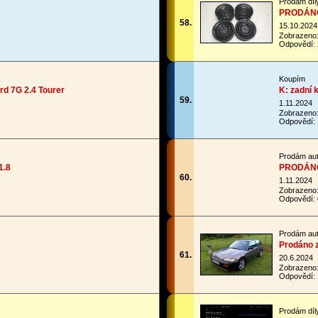
Prodám díl
PRODÁNO -
58.
15.10.2024
Zobrazeno
Odpovědí: 
Koupím
d 7G 2.4 Tourer
K: zadní
59.
1.11.2024
Zobrazeno
Odpovědí: 
Prodám au
1.8
PRODÁNO:
60.
1.11.2024
Zobrazeno
Odpovědí: 
Prodám au
Prodáno 
61.
20.6.2024
Zobrazeno
Odpovědí: 
Prodám díl