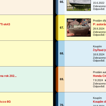
66.
15.6.2022
Zobrazeno
Odpovědí: 
Prodám díl
VTi ek43
P: autor
67.
28.8.2024
Zobrazeno
Odpovědí: 
Koupím
čtyřbod (
68.
18.8.2024
Zobrazeno
Odpovědí: 
Prodám au
na rok 202...
Honda Ci
69.
7.8.2024
Zobrazeno
Odpovědí: 
Koupím
 Acco 8G
Koupím d
70.