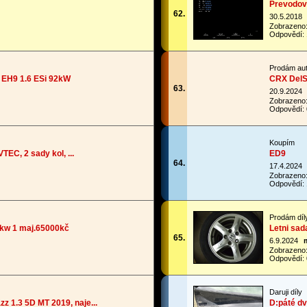
Prevodovk
62.
30.5.2018
Zobrazeno
Odpovědí: 
Prodám au
 EH9 1.6 ESi 92kW
CRX DelSo
63.
20.9.2024
Zobrazeno
Odpovědí: 
Koupím
VTEC, 2 sady kol, ...
ED9
64.
17.4.2024
Zobrazeno
Odpovědí: 
Prodám díl
8kw 1 maj.65000kč
Letni sad
65.
6.9.2024
Zobrazeno
Odpovědí: 
Daruji díly
 1.3 5D MT 2019, naje...
D:páté dv