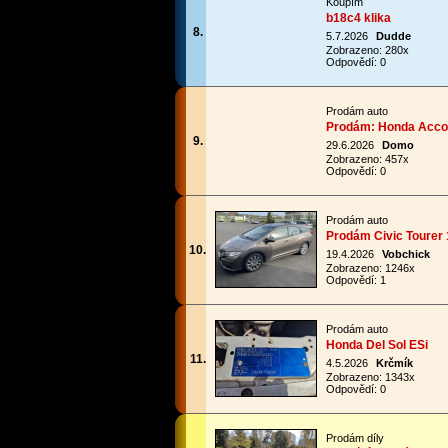
Koupím
b18c4 klika
8.
5.7.2026
Dudde
Zobrazeno: 280x
Odpovědí: 0
Prodám auto
Prodám: Honda Accor
9.
29.6.2026
Domo
Zobrazeno: 457x
Odpovědí: 0
Prodám auto
Prodám Civic Tourer 
10.
19.4.2026
Vobchick
Zobrazeno: 1246x
Odpovědí: 1
Prodám auto
Honda Del Sol ESi
11.
4.5.2026
Krčmík
Zobrazeno: 1343x
Odpovědí: 0
Prodám díly