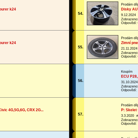
Prodám díl
ourer k24
Disky AU
54.
9.12.2024
Zobrazeno
Odpovědí: 
Prodám díl
ourer k24
Zimní pne
55.
21.11.2024
Zobrazeno
Odpovědí: 
Koupím
ECU P28,
56.
31.10.2024
Zobrazeno
Odpovědí: 
Prodám díl
ivic 4G,5G,6G, CRX 2G...
P: Skelet
57.
3.3.2020
Zobrazeno
Odpovědí: 