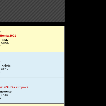
y
 Honda 2001
Cody
: 10459x
3
5
Krčmík
: 4061x
0
ivic 4G HB a stropnici
neewman
: 5768x
2