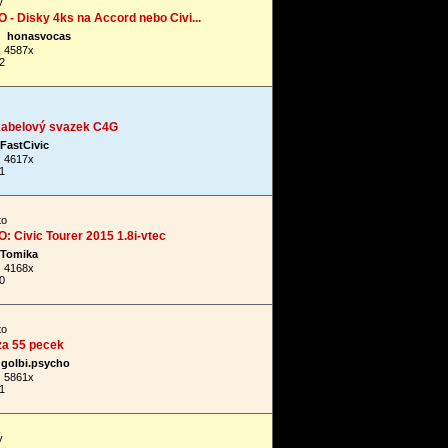
y
 Disky 4ks na Accord nebo Civi...
honasvocas
: 4587x
2
 kabelový svazek C4G
FastCivic
: 4617x
1
to
 Civic Tourer 2015 1.8i-vtec
Tomika
: 4168x
0
to
za 55 pecek
golbi.psycho
: 5861x
1
y