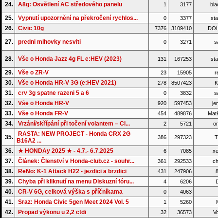
24.
A8g: Osvětlení AC středového panelu
1
3177
bla
25.
Vypnutí upozornění na překročení rychlos...
0
3377
sta
26.
Civic 10g
7376
3109410
DO
27.
predni mlhovky nesviti
0
3271
s
28.
Vše o Honda Jazz 4g FL e:HEV (2023)
131
167253
sta
29.
Vše o ZR-V
23
15905
r
30.
Vše o Honda HR-V 3G (e:HEV 2021)
278
8507423
K
31.
crv 3g spatne razeni 5 a 6
0
3832
s
32.
Vše o Honda HR-V
920
597453
je
33.
Vše o Honda FR-V
454
489876
Matě
34.
Vrzání/skřípání při točení volantem – Ci...
2
5721
on
RASTA: NEW PROJECT - Honda CRX 2G
35.
386
297323
T
B16A2 ...
36.
★ HONDAy 2025 ★ - 4.7.- 6.7.2025
6
7085
xe
37.
Článek: Členství v Honda-club.cz - souhr...
361
292533
ch
38.
ReNo: K-1 Attack H22 - jezdici a brzdici
431
247906
8
39.
Chyba při kliknutí na menu Diskuzní fóru...
4
6206
D
40.
CR-V 6G, celková výška s příčníkama
0
4063
41.
Sraz: Honda Civic 5gen Meet 2024 Vol. 5
1
5260
42.
Propad výkonu u 2,2 ctdi
32
36573
Vo