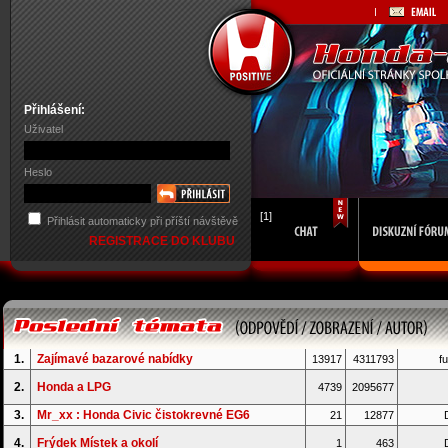
Přihlášení:
Uživatel
Heslo
[1]
Přihlásit automaticky při příští návštěvě
REGISTRACE DO KLUBU
1.
Zajímavé bazarové nabídky
13917
4311793
fu
2.
Honda a LPG
4739
2095677
3.
Mr_xx : Honda Civic čistokrevné EG6
21
12877
D
4.
Frýdek Místek a okolí
1
463
D