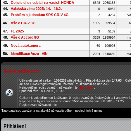
43.
Co jste dnes udelali na vasich HONDA
6348
2060138
D
44.
Valašská zima 2025: 14. - 16.2.
5
5954
45.
Problém s jednotkou SRS CR-V 4G
2
4254
vo
46.
Vše o CR-V 3G
1055
899554
b
47.
F1 2025
3
5189
p
48.
Vše o Accord 8G
3259
1939934
ma
49.
Nová autokamera
60
106993
D
50.
Identifikace Vozu - VIN
2294
1610630
sta
Kdo je přítomen
Uživatelé zaslali celkem
1050235
příspěvků. :: Příspěvků za den
147.03
:: Ce
Je zde
15623
registrovaných uživatelů. :: Uživatelů za den
2.19
Nejnovějším registrovaným uživatelem je
aliciaalves
.
Spuštění fóra 18.1.2007 , 10:37
Celkem je zde přítomen
1
uživatel: 0 registrovaných, 0 skrytých a 1 anonymní
Nejvíce zde bylo současně přítomno
1556
uživatelů dne 6.11.2025 , 11:25.
Registrovaní uživatelé: nic
Tato data jsou založena na aktivitě uživatelů během posledních 5 minut.
Přihlášení