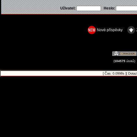
Uživatel:
Heslo:
Nové příspěvky
(
104575
útoků)
[ Čas: 0.0998s ][ Dotaz