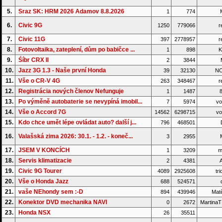
5.
Sraz SK: HRM 2026 Adamov 8.8.2026
1
774
6.
Civic 9G
1250
779066
r
7.
Civic 11G
397
2778957
r
8.
Fotovoltaika, zateplení, dům po babičce ...
1
898
K
9.
Śíbr CRX II
2
3844
M
10.
Jazz 3G 1.3 - Naše první Honda
39
32130
NO
11.
Vše o CR-V 4G
263
348467
r
12.
Registrácia nových členov Nefunguje
1
1487
8
13.
Po výměně autobaterie se nevypíná imobil...
7
5974
vo
14.
Vše o Accord 7G
14562
6298715
vo
15.
Kdo chce umět lépe ovládat auto? další j...
796
468501
16.
Valašská zima 2026: 30.1. - 1.2. - koneč...
3
2955
17.
JSEM V KONCÍCH
1
3209
m
18.
Servis klimatizacie
2
4381
A
19.
Civic 9G Tourer
4089
2925608
tri
20.
Vše o Honda Jazz
688
524571
d
21.
vaše NEhondy sem :-D
894
439946
Matě
22.
Konektor DVD mechanika NAVI
0
2672
Martina
23.
Honda NSX
26
35511