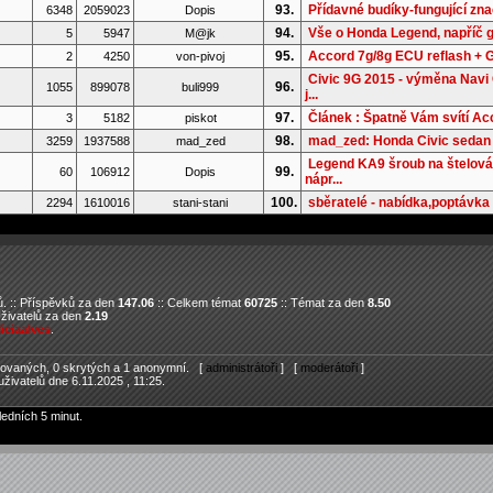
93.
Přídavné budíky-fungující zn
6348
2059023
Dopis
94.
Vše o Honda Legend, napříč 
5
5947
M@jk
95.
Accord 7g/8g ECU reflash +
2
4250
von-pivoj
Civic 9G 2015 - výměna Navi
96.
1055
899078
buli999
j...
97.
Článek : Špatně Vám svítí Ac
3
5182
piskot
98.
mad_zed: Honda Civic seda
3259
1937588
mad_zed
Legend KA9 šroub na štelová
99.
60
106912
Dopis
nápr...
100.
sběratelé - nabídka,poptávka 
2294
1610016
stani-stani
. :: Příspěvků za den
147.06
:: Celkem témat
60725
:: Témat za den
8.50
Uživatelů za den
2.19
liciaalves
.
trovaných, 0 skrytých a 1 anonymní. [
administrátoři
] [
moderátoři
]
živatelů dne 6.11.2025 , 11:25.
ledních 5 minut.