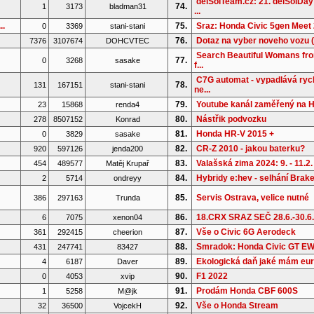
delSolTeam.cz: 21. delSolDay
74.
1
3173
bladman31
...
..
75.
Sraz: Honda Civic 5gen Meet 
0
3369
stani-stani
76.
Dotaz na vyber noveho vozu (
7376
3107674
DOHCVTEC
Search Beautiful Womans fr
77.
0
3268
sasake
f...
C7G automat - vypadlává rych
78.
131
167151
stani-stani
ne...
79.
Youtube kanál zaměřený na 
23
15868
renda4
80.
Nástřik podvozku
278
8507152
Konrad
81.
Honda HR-V 2015 +
0
3829
sasake
82.
CR-Z 2010 - jakou baterku?
920
597126
jenda200
83.
Valašská zima 2024: 9. - 11.2.
454
489577
Matěj Krupař
84.
Hybridy e:hev - selhání Brake 
2
5714
ondreyy
85.
Servis Ostrava, velice nutné
386
297163
Trunda
86.
18.CRX SRAZ SEČ 28.6.-30.6
6
7075
xenon04
87.
Vše o Civic 6G Aerodeck
361
292415
cheerion
88.
Smradok: Honda Civic GT E
431
247741
83427
89.
Ekologická daň jaké mám eu
4
6187
Daver
90.
F1 2022
0
4053
xvip
91.
Prodám Honda CBF 600S
1
5258
M@jk
92.
Vše o Honda Stream
32
36500
VojcekH