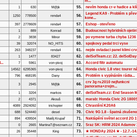
m...
55.
nevím honda cr-v hadice a kl
1
630
M@jk
Legend KA9 - Problém s pře
56.
1250
778500
renda4
kone...
57.
Eshop - otevřeno
397
2778609
renda4
58.
Budoucnost hybridních ojetin
1
889
Konrad
59.
po vymene turba chyba 1236
2
3838
Minor
60.
spojkovy pedal trci vyse
39
32074
NO_HITS
61.
nejde ovladaci panel klimi cr
263
348237
renda4
62.
delSolTeam.cz: 22. delSolDay
1
1477
83427
..
63.
Accord filtr automatu
7
5961
von-pivoj
64.
Honda civic 1.8 vtec tourer ná
14562
6295365
von-pivoj
65.
Problém s vypínáním rádia...
796
468195
Dany
crv 3g rv.2010 nejfunkcni
66.
3
2945
M@jk
panorama+zrejm...
67.
delSolTeam.cz: End Season M
1
3204
markos
68.
marab: Honda Civic 2G 1800S 
2
4371
Akouš
69.
Chrastění K20A6
4089
2924092
trichopter
70.
Civic 9G 1.8 - špatná zkušenos
688
524440
desel
71.
Naklápění světel accord 2G 
894
439504
Matěj Krupař
72.
Sraz SK: HRM 2024 Adamov 
0
2665
MartinaT@seznam.cz
73.
★ HONDAy 2024 ★ - 12.7.-14
26
35448
King