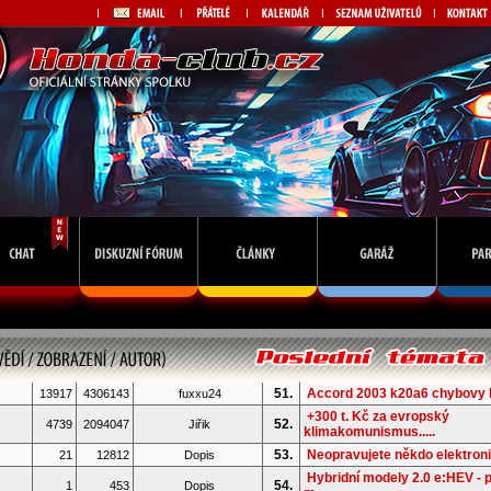
51.
Accord 2003 k20a6 chybovy 
13917
4306143
fuxxu24
+300 t. Kč za evropský
52.
4739
2094047
Jiřik
klimakomunismus.....
53.
Neopravujete někdo elektron
21
12812
Dopis
Hybridní modely 2.0 e:HEV - 
54.
1
453
Dopis