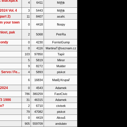
: Blackjack
4
6411
M@jk
2024 Vol. 4
3
5443
M@jk
part 2)
11
8407
asahi.
om your town
0
4418
floopy
lost, pak
2
5068
PetrRa
Hondy
0
4230
ForristGump
0
4116
MartinaT@seznam.cz
103
97850
Tapír
5
5819
Minor
9
8272
Mulder
Servo / Fe...
4
5893
piskot
6
16834
Matěj Krupař
.2024
0
4543
Adamek
786
380259
FastCivic
W3 1986
31
46315
Adamek
ro?
2
6710
civisek
79
47082
piskot
0
4419
Akouš
905
559709
andulatv