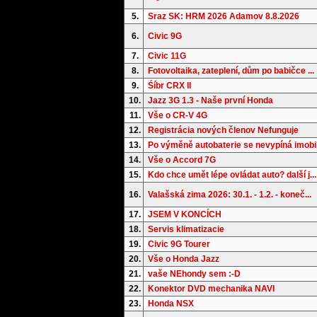
5.
Sraz SK: HRM 2026 Adamov 8.8.2026
6.
Civic 9G
7.
Civic 11G
8.
Fotovoltaika, zateplení, dům po babičce ...
9.
Śíbr CRX II
10.
Jazz 3G 1.3 - Naše první Honda
11.
Vše o CR-V 4G
12.
Registrácia nových členov Nefunguje
13.
Po výměně autobaterie se nevypíná imobil.
14.
Vše o Accord 7G
15.
Kdo chce umět lépe ovládat auto? další j...
16.
Valašská zima 2026: 30.1. - 1.2. - koneč...
17.
JSEM V KONCÍCH
18.
Servis klimatizacie
19.
Civic 9G Tourer
20.
Vše o Honda Jazz
21.
vaše NEhondy sem :-D
22.
Konektor DVD mechanika NAVI
23.
Honda NSX