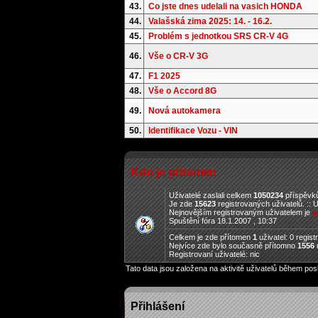
43.
Co jste dnes udelali na vasich HONDA
44.
Valašská zima 2025: 14. - 16.2.
45.
Problém s jednotkou SRS CR-V 4G
46.
Vše o CR-V 3G
47.
F1 2025
48.
Vše o Accord 8G
49.
Nová autokamera
50.
Identifikace Vozu - VIN
Kdo je přítomen
Uživatelé zaslali celkem
1050234
příspěvků
Je zde
15623
registrovaných uživatelů. :: 
Nejnovějším registrovaným uživatelem je
a
Spuštění fóra 18.1.2007 , 10:37
Celkem je zde přítomen
1
uživatel: 0 regis
Nejvíce zde bylo současně přítomno
1556
u
Registrovaní uživatelé: nic
Tato data jsou založena na aktivitě uživatelů během pos
Přihlášení