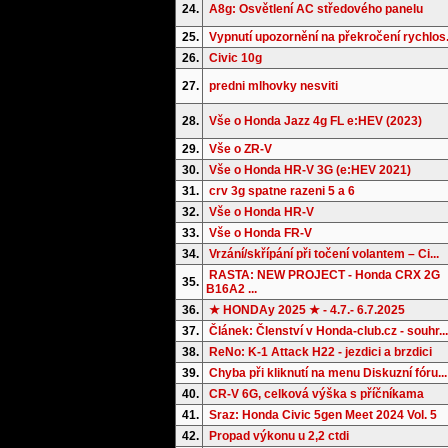
24.
A8g: Osvětlení AC středového panelu
25.
Vypnutí upozornění na překročení rychlos.
26.
Civic 10g
27.
predni mlhovky nesviti
28.
Vše o Honda Jazz 4g FL e:HEV (2023)
29.
Vše o ZR-V
30.
Vše o Honda HR-V 3G (e:HEV 2021)
31.
crv 3g spatne razeni 5 a 6
32.
Vše o Honda HR-V
33.
Vše o Honda FR-V
34.
Vrzání/skřípání při točení volantem – Ci...
RASTA: NEW PROJECT - Honda CRX 2G
35.
B16A2 ...
36.
★ HONDAy 2025 ★ - 4.7.- 6.7.2025
37.
Článek: Členství v Honda-club.cz - souhr...
38.
ReNo: K-1 Attack H22 - jezdici a brzdici
39.
Chyba při kliknutí na menu Diskuzní fóru...
40.
CR-V 6G, celková výška s příčníkama
41.
Sraz: Honda Civic 5gen Meet 2024 Vol. 5
42.
Propad výkonu u 2,2 ctdi