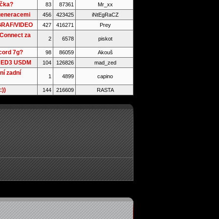
ačka?
83
87361
Mr_xx
generacemi
456
423425
iNtEgRaCZ
 GRAF/VIDEO
427
416271
Prey
 Connect za
2
6578
piskot
cord 7g?
98
86059
Akouš
n ED3 USDM
104
126826
mad_zed
ní zadní
1
4899
capino
:))
144
216609
RASTA