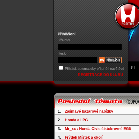
Přihlášení:
Uživatel
Heslo
[1]
Přihlásit automaticky při příští návštěvě
REGISTRACE DO KLUBU
1.
Zajímavé bazarové nabídky
2.
Honda a LPG
3.
Mr_xx : Honda Civic čistokrevné EG6
4.
Frýdek Místek a okolí