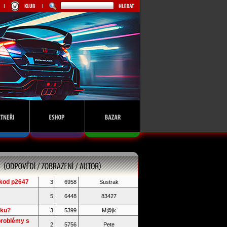
kod p2647
3
6958
Sustrak
5
6448
83427
iku?
3
5399
M@jk
problémy s
2
5756
Pete