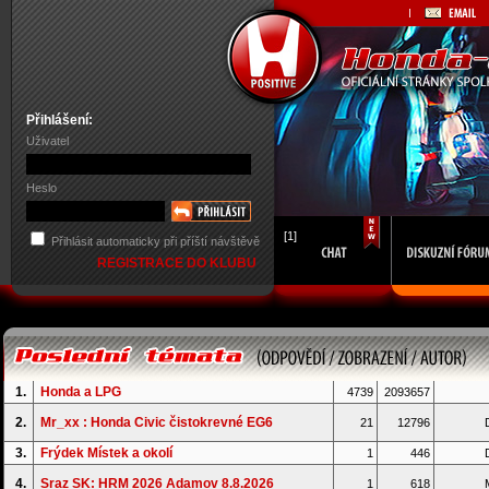
Přihlášení:
Uživatel
Heslo
[1]
Přihlásit automaticky při příští návštěvě
REGISTRACE DO KLUBU
1.
Honda a LPG
4739
2093657
2.
Mr_xx : Honda Civic čistokrevné EG6
21
12796
D
3.
Frýdek Místek a okolí
1
446
D
4.
Sraz SK: HRM 2026 Adamov 8.8.2026
1
618