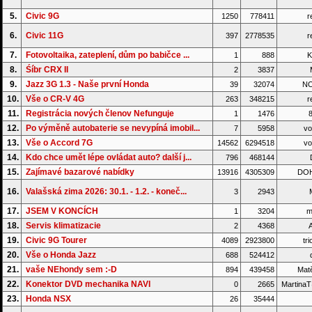
5.
Civic 9G
1250
778411
r
6.
Civic 11G
397
2778535
r
7.
Fotovoltaika, zateplení, dům po babičce ...
1
888
K
8.
Śíbr CRX II
2
3837
M
9.
Jazz 3G 1.3 - Naše první Honda
39
32074
NO
10.
Vše o CR-V 4G
263
348215
r
11.
Registrácia nových členov Nefunguje
1
1476
8
12.
Po výměně autobaterie se nevypíná imobil...
7
5958
vo
13.
Vše o Accord 7G
14562
6294518
vo
14.
Kdo chce umět lépe ovládat auto? další j...
796
468144
15.
Zajímavé bazarové nabídky
13916
4305309
DO
16.
Valašská zima 2026: 30.1. - 1.2. - koneč...
3
2943
17.
JSEM V KONCÍCH
1
3204
m
18.
Servis klimatizacie
2
4368
A
19.
Civic 9G Tourer
4089
2923800
tri
20.
Vše o Honda Jazz
688
524412
d
21.
vaše NEhondy sem :-D
894
439458
Matě
22.
Konektor DVD mechanika NAVI
0
2665
Martina
23.
Honda NSX
26
35444