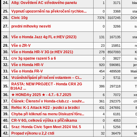
24.
A8g: Osvětlení AC středového panelu
1
3171
bla
25.
Vypnutí upozornění na překročení rychlos...
0
3368
sta
26.
Civic 10g
7376
3107245
DO
27.
predni mlhovky nesviti
0
3266
s
28.
Vše o Honda Jazz 4g FL e:HEV (2023)
131
167135
sta
29.
Vše o ZR-V
23
15851
r
30.
Vše o Honda HR-V 3G (e:HEV 2021)
278
8507093
K
31.
crv 3g spatne razeni 5 a 6
0
3827
s
32.
Vše o Honda HR-V
920
596981
je
33.
Vše o Honda FR-V
454
489508
Matě
34.
Vrzání/skřípání při točení volantem – Ci...
2
5711
on
RASTA: NEW PROJECT - Honda CRX 2G
35.
386
297118
T
B16A2 ...
36.
★ HONDAy 2025 ★ - 4.7.- 6.7.2025
6
7072
xe
37.
Článek: Členství v Honda-club.cz - souhr...
361
292375
ch
38.
ReNo: K-1 Attack H22 - jezdici a brzdici
431
247691
8
39.
Chyba při kliknutí na menu Diskuzní fóru...
4
6181
D
40.
CR-V 6G, celková výška s příčníkama
0
4053
41.
Sraz: Honda Civic 5gen Meet 2024 Vol. 5
1
5256
42.
Propad výkonu u 2,2 ctdi
32
36479
Vo