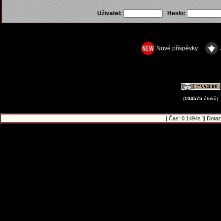
Uživatel:
Heslo:
Nové příspěvky
(
104575
útoků)
[ Čas: 0.1494s ][ Dotaz