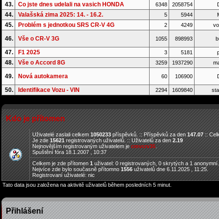
43.
Co jste dnes udelali na vasich HONDA
6348
2058754
D
44.
Valašská zima 2025: 14. - 16.2.
5
5944
45.
Problém s jednotkou SRS CR-V 4G
2
4249
vo
46.
Vše o CR-V 3G
1055
898993
b
47.
F1 2025
3
5181
p
48.
Vše o Accord 8G
3259
1937290
ma
49.
Nová autokamera
60
106900
D
50.
Identifikace Vozu - VIN
2294
1609840
sta
Kdo je přítomen
Uživatelé zaslali celkem
1050233
příspěvků. :: Příspěvků za den
147.07
:: Ce
Je zde
15621
registrovaných uživatelů. :: Uživatelů za den
2.19
Nejnovějším registrovaným uživatelem je
cmvcrv35
.
Spuštění fóra 18.1.2007 , 10:37
Celkem je zde přítomen
1
uživatel: 0 registrovaných, 0 skrytých a 1 anonymní
Nejvíce zde bylo současně přítomno
1556
uživatelů dne 6.11.2025 , 11:25.
Registrovaní uživatelé: nic
Tato data jsou založena na aktivitě uživatelů během posledních 5 minut.
Přihlášení