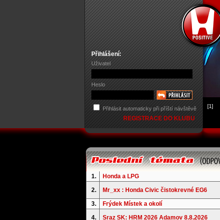
Přihlášení:
Uživatel
Heslo
[1]
Přihlásit automaticky při příští návštěvě
REGISTRACE DO KLUBU
1.
Honda a LPG
2.
Mr_xx : Honda Civic čistokrevné EG6
3.
Frýdek Místek a okolí
4.
Sraz SK: HRM 2026 Adamov 8.8.2026