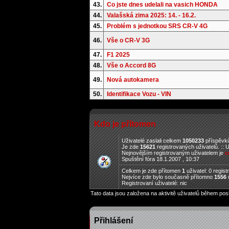
43.
Co jste dnes udelali na vasich HONDA
44.
Valašská zima 2025: 14. - 16.2.
45.
Problém s jednotkou SRS CR-V 4G
46.
Vše o CR-V 3G
47.
F1 2025
48.
Vše o Accord 8G
49.
Nová autokamera
50.
Identifikace Vozu - VIN
Kdo je přítomen
Uživatelé zaslali celkem
1050233
příspěvků
Je zde
15621
registrovaných uživatelů. :: 
Nejnovějším registrovaným uživatelem je
c
Spuštění fóra 18.1.2007 , 10:37
Celkem je zde přítomen
1
uživatel: 0 regis
Nejvíce zde bylo současně přítomno
1556
u
Registrovaní uživatelé: nic
Tato data jsou založena na aktivitě uživatelů během pos
Přihlášení