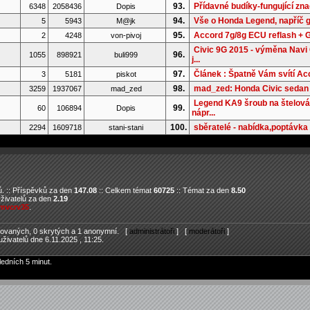
93.
Přídavné budíky-fungující zn
6348
2058436
Dopis
94.
Vše o Honda Legend, napříč 
5
5943
M@jk
95.
Accord 7g/8g ECU reflash +
2
4248
von-pivoj
Civic 9G 2015 - výměna Navi
96.
1055
898921
buli999
j...
97.
Článek : Špatně Vám svítí Ac
3
5181
piskot
98.
mad_zed: Honda Civic seda
3259
1937067
mad_zed
Legend KA9 šroub na štelová
99.
60
106894
Dopis
nápr...
100.
sběratelé - nabídka,poptávka 
2294
1609718
stani-stani
. :: Příspěvků za den
147.08
:: Celkem témat
60725
:: Témat za den
8.50
Uživatelů za den
2.19
mvcrv35
.
trovaných, 0 skrytých a 1 anonymní. [
administrátoři
] [
moderátoři
]
živatelů dne 6.11.2025 , 11:25.
ledních 5 minut.