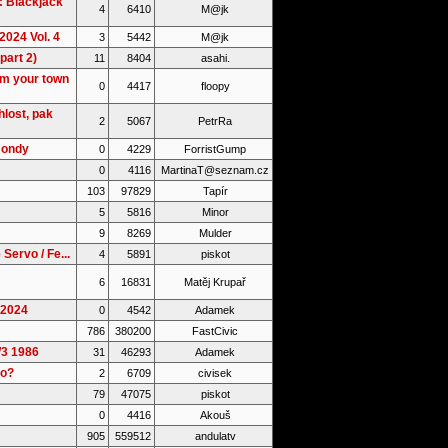
: Blackjack
4
6410
M@jk
2024 Vol. 4
3
5442
M@jk
part 2)
11
8404
asahi.
om your town
0
4417
floopy
lost, pak
2
5067
PetrRa
Hondy
0
4229
ForristGump
0
4116
MartinaT@seznam.cz
103
97829
Tapír
5
5816
Minor
9
8269
Mulder
Servo / Fe...
4
5891
piskot
6
16831
Matěj Krupař
.2024
0
4542
Adamek
786
380200
FastCivic
W3 1986
31
46293
Adamek
ro?
2
6709
civisek
79
47075
piskot
0
4416
Akouš
905
559512
andulatv