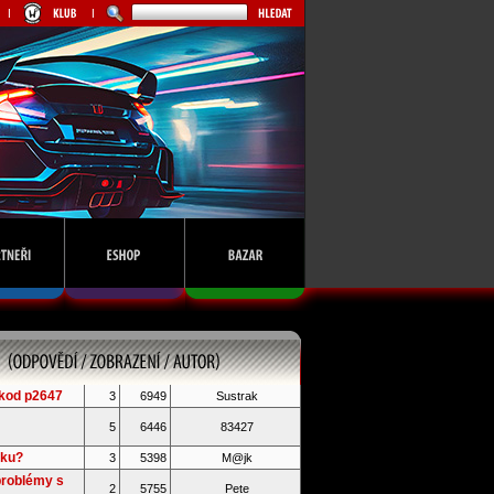
kod p2647
3
6949
Sustrak
5
6446
83427
iku?
3
5398
M@jk
problémy s
2
5755
Pete