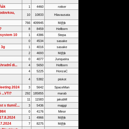
íňák
1
4460
rotker
vodovkou,
10
10833
Hlavausata
766
409945
M@jk
?
8
8459
Hellborn
 system 10
1
4386
Stepa
0
4534
sasake
v 3g
1
4016
sasake
2
4693
M@jk
0
4077
Junqueira
hradní di...
4
5650
Hellborn
4
5225
HonzaC
4
5382
piskot
eeting 2024
3
5642
SpaceMan
...VTi?
292
185855
marab
11
11583
jakubM
t s tlumič...
3
5436
majggi
1984
0
4176
Minor
17.8.2024
1
4966
M@jk
.7.2024
7
8275
M@jk