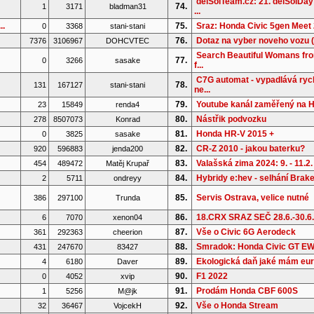
delSolTeam.cz: 21. delSolDay
74.
1
3171
bladman31
...
..
75.
Sraz: Honda Civic 5gen Meet 
0
3368
stani-stani
76.
Dotaz na vyber noveho vozu (
7376
3106967
DOHCVTEC
Search Beautiful Womans fr
77.
0
3266
sasake
f...
C7G automat - vypadlává rych
78.
131
167127
stani-stani
ne...
79.
Youtube kanál zaměřený na 
23
15849
renda4
80.
Nástřik podvozku
278
8507073
Konrad
81.
Honda HR-V 2015 +
0
3825
sasake
82.
CR-Z 2010 - jakou baterku?
920
596883
jenda200
83.
Valašská zima 2024: 9. - 11.2.
454
489472
Matěj Krupař
84.
Hybridy e:hev - selhání Brake 
2
5711
ondreyy
85.
Servis Ostrava, velice nutné
386
297100
Trunda
86.
18.CRX SRAZ SEČ 28.6.-30.6
6
7070
xenon04
87.
Vše o Civic 6G Aerodeck
361
292363
cheerion
88.
Smradok: Honda Civic GT E
431
247670
83427
89.
Ekologická daň jaké mám eu
4
6180
Daver
90.
F1 2022
0
4052
xvip
91.
Prodám Honda CBF 600S
1
5256
M@jk
92.
Vše o Honda Stream
32
36467
VojcekH