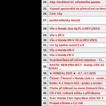
24.
A8g: Osvětlení AC středového panelu
25.
Vypnutí upozornění na překročení rychlos.
26.
Civic 10g
27.
predni mlhovky nesviti
28.
Vše o Honda Jazz 4g FL e:HEV (2023)
29.
Vše o ZR-V
30.
Vše o Honda HR-V 3G (e:HEV 2021)
31.
crv 3g spatne razeni 5 a 6
32.
Vše o Honda HR-V
33.
Vše o Honda FR-V
34.
Vrzání/skřípání při točení volantem – Ci...
RASTA: NEW PROJECT - Honda CRX 2G
35.
B16A2 ...
36.
★ HONDAy 2025 ★ - 4.7.- 6.7.2025
37.
Článek: Členství v Honda-club.cz - souhr...
38.
ReNo: K-1 Attack H22 - jezdici a brzdici
39.
Chyba při kliknutí na menu Diskuzní fóru...
40.
CR-V 6G, celková výška s příčníkama
41.
Sraz: Honda Civic 5gen Meet 2024 Vol. 5
42.
Propad výkonu u 2,2 ctdi