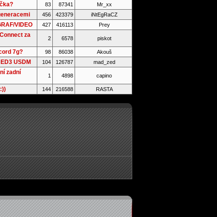
ačka?
83
87341
Mr_xx
generacemi
456
423379
iNtEgRaCZ
 GRAF/VIDEO
427
416113
Prey
 Connect za
2
6578
piskot
cord 7g?
98
86038
Akouš
n ED3 USDM
104
126787
mad_zed
ní zadní
1
4898
capino
:))
144
216588
RASTA