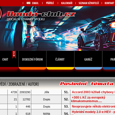
51.
Accord 2003 k20a6 chybovy 
4739
2093290
Jiřik
+300 t. Kč za evropský
52.
21
12782
Dopis
klimakomunismus.....
53.
Neopravujete někdo elektron
1
446
Dopis
Hybridní modely 2.0 e:HEV - 
54.
1
618
M@jk