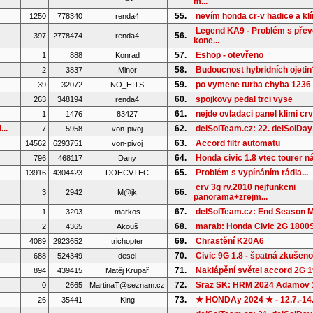
m...
55.
nevím honda cr-v hadice a kl
1250
778340
renda4
Legend KA9 - Problém s pře
56.
397
2778474
renda4
kone...
57.
Eshop - otevřeno
1
888
Konrad
58.
Budoucnost hybridních ojetin
2
3837
Minor
59.
po vymene turba chyba 1236
39
32072
NO_HITS
60.
spojkovy pedal trci vyse
263
348194
renda4
61.
nejde ovladaci panel klimi cr
1
1476
83427
..
62.
delSolTeam.cz: 22. delSolDay
7
5958
von-pivoj
63.
Accord filtr automatu
14562
6293751
von-pivoj
64.
Honda civic 1.8 vtec tourer ná
796
468117
Dany
65.
Problém s vypínáním rádia...
13916
4304423
DOHCVTEC
crv 3g rv.2010 nejfunkcni
66.
3
2942
M@jk
panorama+zrejm...
67.
delSolTeam.cz: End Season M
1
3203
markos
68.
marab: Honda Civic 2G 1800S 
2
4365
Akouš
69.
Chrastění K20A6
4089
2923652
trichopter
70.
Civic 9G 1.8 - špatná zkušenos
688
524349
desel
71.
Naklápění světel accord 2G 
894
439415
Matěj Krupař
72.
Sraz SK: HRM 2024 Adamov 
0
2665
MartinaT@seznam.cz
73.
★ HONDAy 2024 ★ - 12.7.-14
26
35441
King