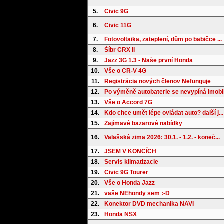
5.
Civic 9G
6.
Civic 11G
7.
Fotovoltaika, zateplení, dům po babičce ...
8.
Śíbr CRX II
9.
Jazz 3G 1.3 - Naše první Honda
10.
Vše o CR-V 4G
11.
Registrácia nových členov Nefunguje
12.
Po výměně autobaterie se nevypíná imobil.
13.
Vše o Accord 7G
14.
Kdo chce umět lépe ovládat auto? další j...
15.
Zajímavé bazarové nabídky
16.
Valašská zima 2026: 30.1. - 1.2. - koneč...
17.
JSEM V KONCÍCH
18.
Servis klimatizacie
19.
Civic 9G Tourer
20.
Vše o Honda Jazz
21.
vaše NEhondy sem :-D
22.
Konektor DVD mechanika NAVI
23.
Honda NSX