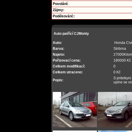
Povolání:
Zájmy:
Poděkování::
Auto patřící CJMonty
Auto:
Honda Civ
Barva:
Stribrna
Najeto:
27000Kilom
Pořizovací cena:
180000 Kč
Celkem modifikací:
0
Celkem utraceno:
0 Kč
S pritelkyn
Popis:
uplne se vs