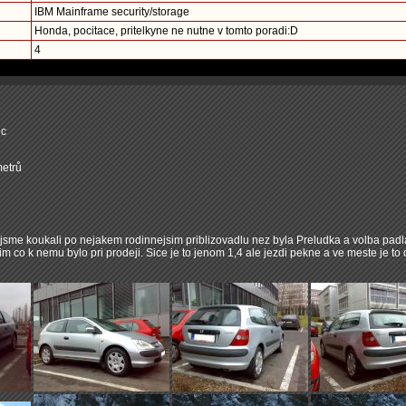
IBM Mainframe security/storage
Honda, pocitace, pritelkyne ne nutne v tomto poradi:D
4
ic
etrů
i jsme koukali po nejakem rodinnejsim priblizovadlu nez byla Preludka a volba padl
im co k nemu bylo pri prodeji. Sice je to jenom 1,4 ale jezdi pekne a ve meste je to 