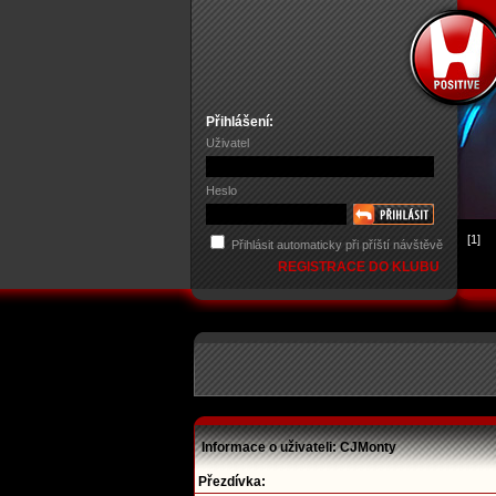
Přihlášení:
Uživatel
Heslo
[1]
Přihlásit automaticky při příští návštěvě
REGISTRACE DO KLUBU
Informace o uživateli: CJMonty
Přezdívka: