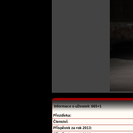
Informace o uživateli: 665+1
Přezdívka:
Členství:
Příspěvek za rok 2013: