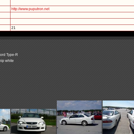
http://www.puputron.net
21
ord Type-R
ip white