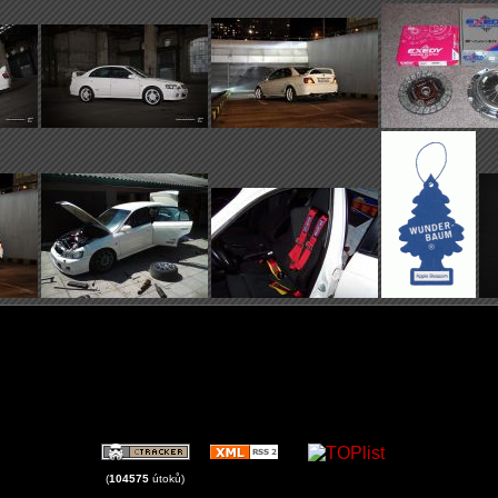
Př
(
104575
útoků)