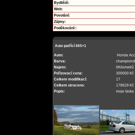
Bydliště:
Web:
Povolání:
Zájmy:
Poděkování::
Auto patřící 665+1
Auto:
Honda Acc
Barva:
championsh
Najeto:
0Kilometrů
Pořizovací cena:
300000 Kč
Celkem modifikací:
17
Celkem utraceno:
178629 Kč
Popis:
moje láska