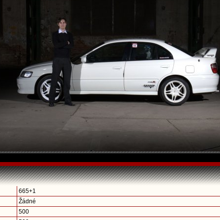
665+1
Žádné
500