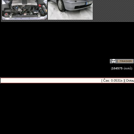
(
104575
útoků)
[ Čas: 0.0531s ][ Dota