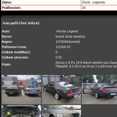
Zájmy:
různé...Legendy
Poděkování::
20
Auto patřící Petr Vošický
Auto:
Honda Legend
Barva:
tmavě šedá metalíza
Najeto:
157000Kilometrů
Pořizovací cena:
111000 Kč
Celkem modifikací:
0
Celkem utraceno:
0 Kč
Dovoz z D.Po 18-ti letech splnění snu.Supe
Popis:
Fitipalldi. 8.3.2013 se mi po 2 a půl roce