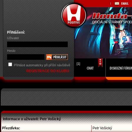
Přihlášení:
Uživatel
Heslo
[1]
Přihlásit automaticky při příští návštěvě
REGISTRACE DO KLUBU
Informace o uživateli: Petr Vošický
Přezdívka:
Petr Vošický