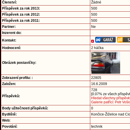
Členství:
Žádné
Příspěvek za rok 2013:
500
Příspěvek za rok 2012:
500
Příspěvek za rok 2011:
500
Partner:
Ne
Inzerent do:
Kontakt:
Hodnocení:
2 háčka
Obrázek postavičky:
Zobrazení profilu: :
22805
Založen:
16.6.2009
728
[0.07% ze všech příspěvk
Příspěvků:
Hledat všechny příspěvky
Galerie patřící: Petr Voši
Body užitečnosti příspěvků:
0
Bydliště:
Končice-Žiželice nad Ci
Web:
Povolání:
technik