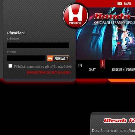
Přihlášení:
Uživatel
Heslo
[1]
Přihlásit automaticky při příští návštěvě
REGISTRACE DO KLUBU
Dosaženo maximum připojen