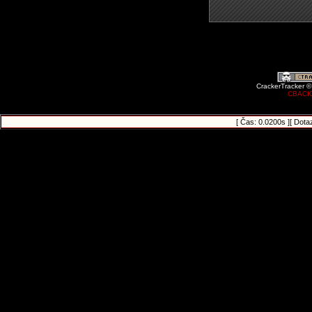
CrackerTracker ©
CBACK
[ Čas: 0.0200s ][ Dota