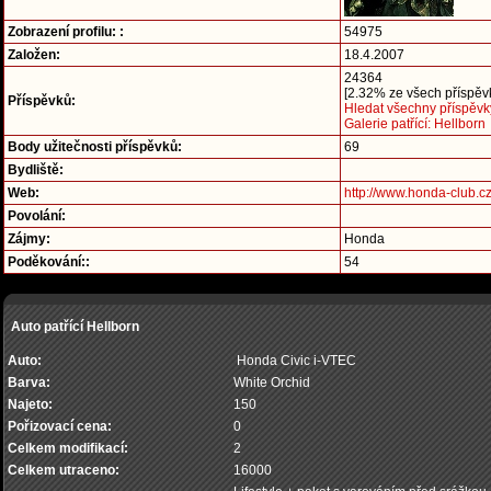
Zobrazení profilu: :
54975
Založen:
18.4.2007
24364
[2.32% ze všech příspěvk
Příspěvků:
Hledat všechny příspěvk
Galerie patřící: Hellborn
Body užitečnosti příspěvků:
69
Bydliště:
Web:
http://www.honda-club.c
Povolání:
Zájmy:
Honda
Poděkování::
54
Auto patřící Hellborn
Auto:
Honda Civic i-VTEC
Barva:
White Orchid
Najeto:
150
Pořizovací cena:
0
Celkem modifikací:
2
Celkem utraceno:
16000