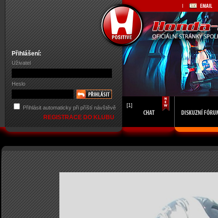
Přihlášení:
Uživatel
Heslo
[1]
Přihlásit automaticky při příští návštěvě
REGISTRACE DO KLUBU