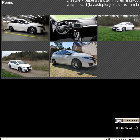
Lifestyle + paket s varováním před srážkou, v
Popis:
vstup a start (ta záslepka je děs - asi tam t
(
104575
útoků)