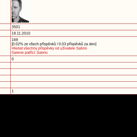
3501
18.11.2010
169
[0.02% ze všech příspěvků / 0.03 příspěvků za den]
Hledat všechny příspěvky od uživatele Sabrio
Galerie patřící: Sabrio
0
1
Př