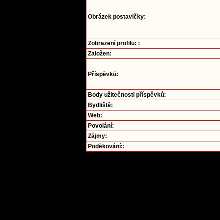
Obrázek postavičky:
Zobrazení profilu: :
Založen:
Příspěvků:
Body užitečnosti příspěvků:
Bydliště:
Web:
Povolání:
Zájmy:
Poděkování::