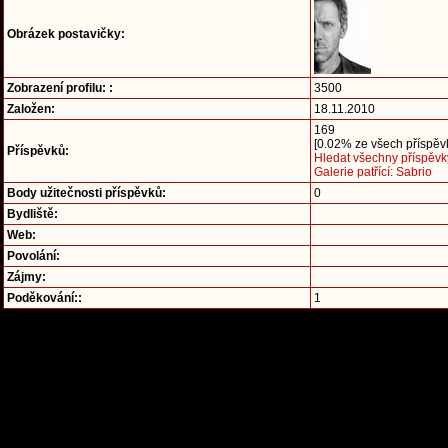
Obrázek postavičky:
Zobrazení profilu: :
3500
Založen:
18.11.2010
169
[0.02% ze všech příspěvk
Příspěvků:
Hledat všechny příspěvk
Galerie patřící: Sabrio
Body užitečnosti příspěvků:
0
Bydliště:
Web:
Povolání:
Zájmy:
Poděkování::
1