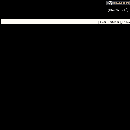
(
104575
útoků)
[ Čas: 0.0510s ][ Dota