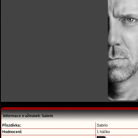
Informace o uživateli: Sabrio
Přezdívka:
Sabrio
Hodnocení:
1 háčko