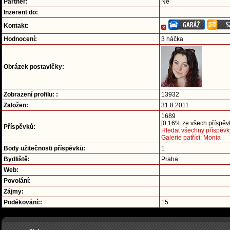
Partner:
Ne
Inzerent do:
Kontakt:
Hodnocení:
3 háčka
Obrázek postavičky:
Zobrazení profilu: :
13932
Založen:
31.8.2011
1689
[0.16% ze všech příspěvk
Příspěvků:
Hledat všechny příspěvk
Galerie patřící: Monia
Body užitečnosti příspěvků:
1
Bydliště:
Praha
Web:
Povolání:
Zájmy:
Poděkování::
15