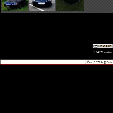
(
104575
útoků)
[ Čas: 0.3729s ][ Dota