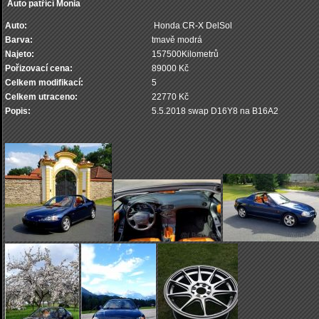
Auto patřící Monia
Auto:
Honda CR-X DelSol
Barva:
tmavě modrá
Najeto:
157500Kilometrů
Pořizovací cena:
89000 Kč
Celkem modifikací:
5
Celkem utraceno:
22770 Kč
Popis:
5.5.2018 swap D16Y8 na B16A2