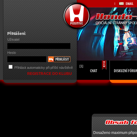
Přihlášení:
Uživatel
Heslo
[1]
Přihlásit automaticky při příští návštěvě
REGISTRACE DO KLUBU
Dosaženo maximum připojen