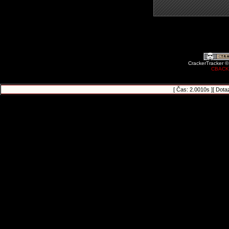
CrackerTracker ©
CBACK
[ Čas: 2.0010s ][ Dota