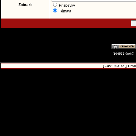
Zobrazit
Příspěvky
Témata
(
104575
útoků)
[ Čas: 0.0314s ][ Dota