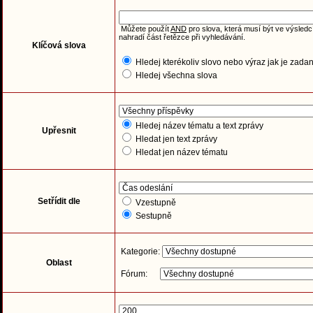
Můžete použít
AND
pro slova, která musí být ve výsledc
nahradí část řetězce při vyhledávání.
Klíčová slova
Hledej kterékoliv slovo nebo výraz jak je zada
Hledej všechna slova
Hledej název tématu a text zprávy
Upřesnit
Hledat jen text zprávy
Hledat jen název tématu
Setřídit dle
Vzestupně
Sestupně
Kategorie:
Oblast
Fórum: