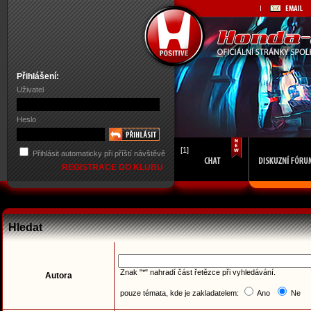
Přihlášení:
Uživatel
Heslo
[1]
Přihlásit automaticky při příští návštěvě
REGISTRACE DO KLUBU
Hledat
Znak "*" nahradí část řetězce při vyhledávání.
Autora
pouze témata, kde je zakladatelem:
Ano
Ne