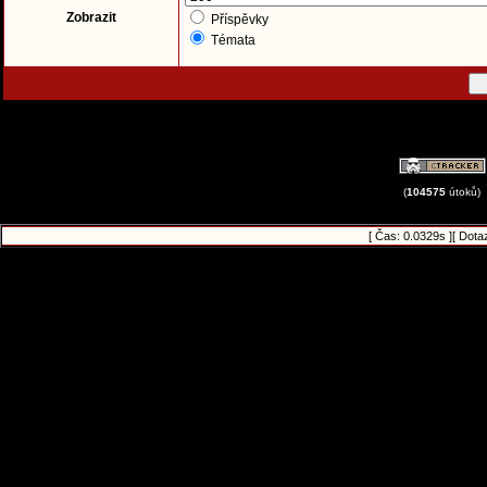
Zobrazit
Příspěvky
Témata
(
104575
útoků)
[ Čas: 0.0329s ][ Dota