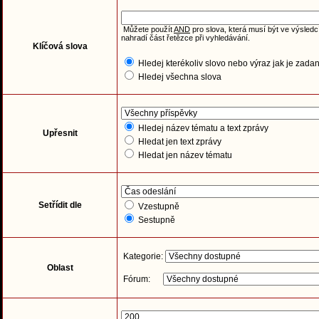
Můžete použít
AND
pro slova, která musí být ve výsledc
nahradí část řetězce při vyhledávání.
Klíčová slova
Hledej kterékoliv slovo nebo výraz jak je zada
Hledej všechna slova
Hledej název tématu a text zprávy
Upřesnit
Hledat jen text zprávy
Hledat jen název tématu
Setřídit dle
Vzestupně
Sestupně
Kategorie:
Oblast
Fórum: