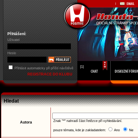
Přihlášení:
Uživatel
Heslo
[1]
Přihlásit automaticky při příští návštěvě
REGISTRACE DO KLUBU
Hledat
Znak "*" nahradí část řetězce při vyhledávání.
Autora
pouze témata, kde je zakladatelem:
Ano
Ne