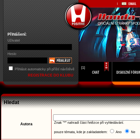
Přihlášení:
Uživatel
Heslo
[1]
Přihlásit automaticky při příští návštěvě
REGISTRACE DO KLUBU
Hledat
Znak "*" nahradí část řetězce při vyhledávání.
Autora
pouze témata, kde je zakladatelem:
Ano
Ne