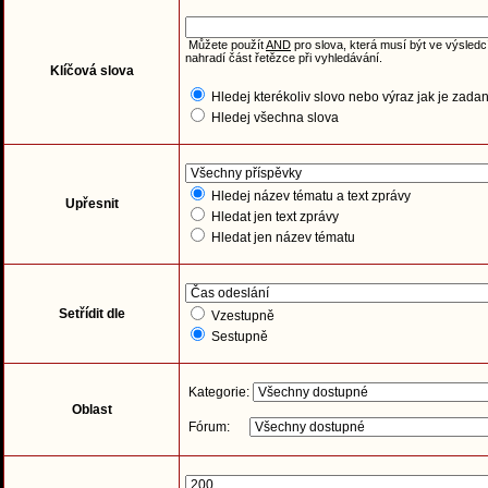
Můžete použít
AND
pro slova, která musí být ve výsledc
nahradí část řetězce při vyhledávání.
Klíčová slova
Hledej kterékoliv slovo nebo výraz jak je zada
Hledej všechna slova
Hledej název tématu a text zprávy
Upřesnit
Hledat jen text zprávy
Hledat jen název tématu
Setřídit dle
Vzestupně
Sestupně
Kategorie:
Oblast
Fórum: