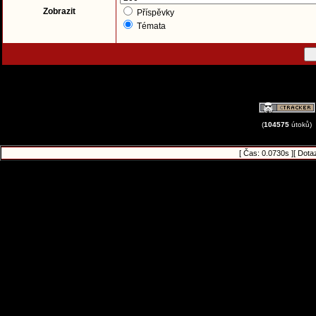
Zobrazit
Příspěvky
Témata
(
104575
útoků)
[ Čas: 0.0730s ][ Dota