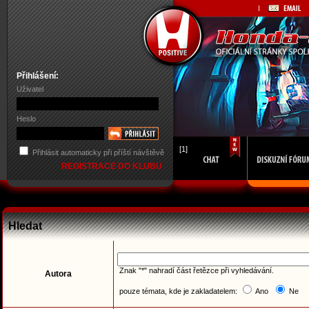
Přihlášení:
Uživatel
Heslo
[1]
Přihlásit automaticky při příští návštěvě
REGISTRACE DO KLUBU
Hledat
Znak "*" nahradí část řetězce při vyhledávání.
Autora
pouze témata, kde je zakladatelem:
Ano
Ne