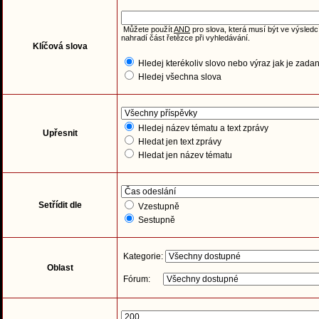
Můžete použít
AND
pro slova, která musí být ve výsledc
nahradí část řetězce při vyhledávání.
Klíčová slova
Hledej kterékoliv slovo nebo výraz jak je zada
Hledej všechna slova
Hledej název tématu a text zprávy
Upřesnit
Hledat jen text zprávy
Hledat jen název tématu
Setřídit dle
Vzestupně
Sestupně
Kategorie:
Oblast
Fórum: