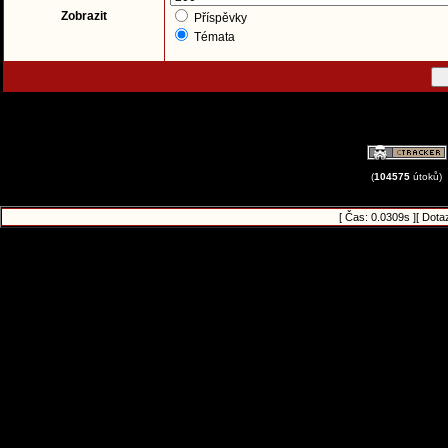
Zobrazit
Příspěvky
Témata
(
104575
útoků)
[ Čas: 0.0309s ][ Dota